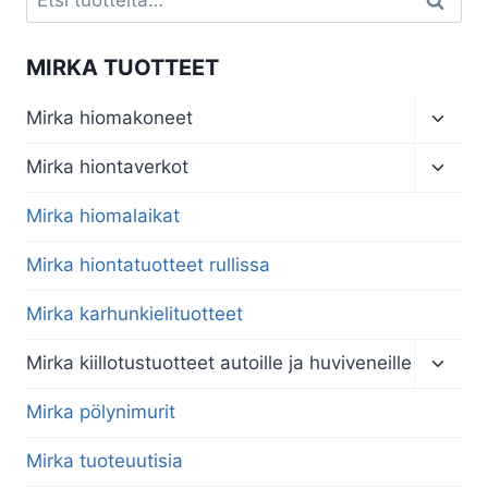
Haku
MIRKA TUOTTEET
Toggl
Mirka hiomakoneet
child
menu
Toggl
Mirka hiontaverkot
child
menu
Mirka hiomalaikat
Mirka hiontatuotteet rullissa
Mirka karhunkielituotteet
Toggl
Mirka kiillotustuotteet autoille ja huviveneille
child
menu
Mirka pölynimurit
Mirka tuoteuutisia