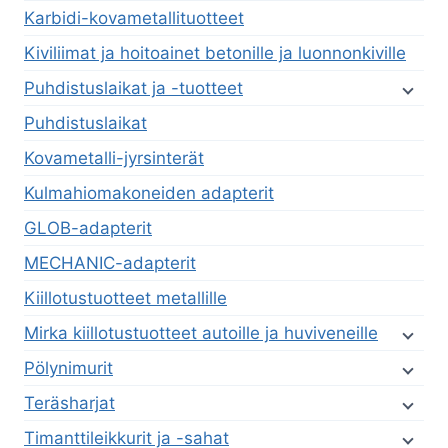
Karbidi-kovametallituotteet
Kiviliimat ja hoitoainet betonille ja luonnonkiville
Puhdistuslaikat ja -tuotteet
Puhdistuslaikat
Kovametalli-jyrsinterät
Kulmahiomakoneiden adapterit
GLOB-adapterit
MECHANIC-adapterit
Kiillotustuotteet metallille
Mirka kiillotustuotteet autoille ja huviveneille
Pölynimurit
Teräsharjat
Timanttileikkurit ja -sahat