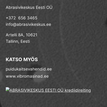
Abrasivikeskus Eesti OÜ
+372 656 3465
info@abrasivikeskus.ee
Artelli 8A, 10621
Tallinn, Eesti
KATSO MYÖS
puidukaitsevahendid.ee
www.vibromasinad.ee