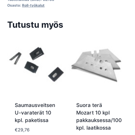
korjaussuuttimelle
Osasto:
Roll-työkalut
Svanhals
määrä
Tutustu myös
Saumausveitsen
Suora terä
U-varaterät 10
Mozart 10 kpl
kpl. paketissa
pakkauksessa/100
kpl. laatikossa
€
29,76