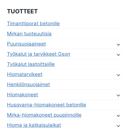
TUOTTEET
Timanttiporat betonille
Mirkan tuoteuutisia
Puunsuojaaineet
Työkalut ja tarvikkeet Gson
Työkalut laatoittajille
Hiomatarvikeet
Henkilönsuojaimet
Hiomakoneet
Husqvarna-hiomakoneet betonille
Mirka-hiomakoneet puupinnoille
Hioma ja katkaisulaikat