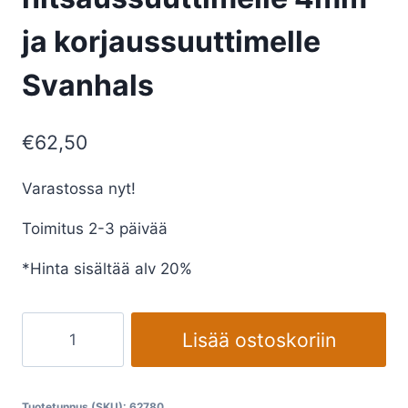
ja korjaussuuttimelle
Svanhals
€
62,50
Varastossa nyt!
Toimitus 2-3 päivää
*Hinta sisältää alv 20%
Suutin
Lisää ostoskoriin
hitsaussuuttimelle
4mm
ja
Tuotetunnus (SKU):
62780