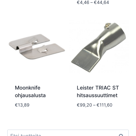
Hintaluokka:
€
4,46
–
€
44,64
€4,46
-
€44,64
Moonknife
Leister TRIAC ST
ohjausalusta
hitsaussuuttimet
Hintaluokka
€
13,89
€
99,20
–
€
111,60
€99,20
-
€111,60
Etsi: