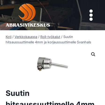
Siirry
sisältöön
Koti
/
Verkkokauppa
/
Roll-työkalut
/
Suutin
hitsaussuuttimelle 4mm ja korjaussuuttimelle Svanhals
Suutin
hitsaussuuttimelle 4mm