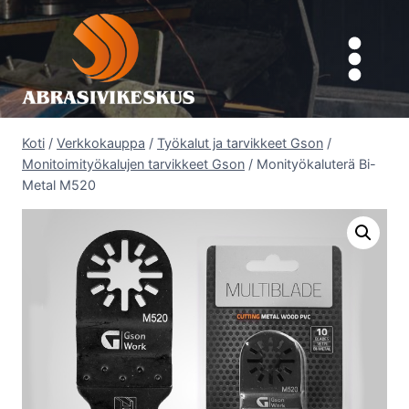
Siirry
sisältöön
Koti
/
Verkkokauppa
/
Työkalut ja tarvikkeet Gson
/
Monitoimityökalujen tarvikkeet Gson
/
Monityökaluterä Bi-
Metal M520