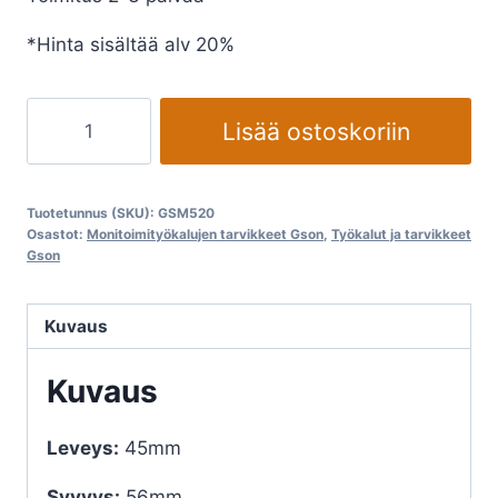
*Hinta sisältää alv 20%
Monityökaluterä
Lisää ostoskoriin
Bi-
Metal
M520
Tuotetunnus (SKU):
GSM520
määrä
Osastot:
Monitoimityökalujen tarvikkeet Gson
,
Työkalut ja tarvikkeet
Gson
Kuvaus
Kuvaus
Leveys:
45mm
Syvyys:
56mm