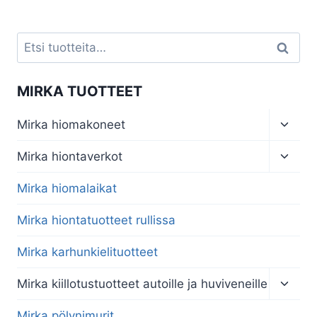
Etsi:
Haku
MIRKA TUOTTEET
Toggl
Mirka hiomakoneet
child
menu
Toggl
Mirka hiontaverkot
child
menu
Mirka hiomalaikat
Mirka hiontatuotteet rullissa
Mirka karhunkielituotteet
Toggl
Mirka kiillotustuotteet autoille ja huviveneille
child
menu
Mirka pölynimurit