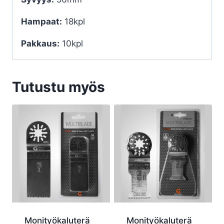
Hampaat:
18kpl
Pakkaus:
10kpl
Tutustu myös
Monityökaluterä
Monityökaluterä