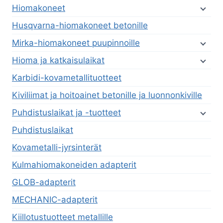
Hiomakoneet
Husqvarna-hiomakoneet betonille
Mirka-hiomakoneet puupinnoille
Hioma ja katkaisulaikat
Karbidi-kovametallituotteet
Kiviliimat ja hoitoainet betonille ja luonnonkiville
Puhdistuslaikat ja -tuotteet
Puhdistuslaikat
Kovametalli-jyrsinterät
Kulmahiomakoneiden adapterit
GLOB-adapterit
MECHANIC-adapterit
Kiillotustuotteet metallille