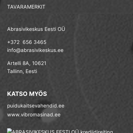
TAVARAMERKIT
Abrasivikeskus Eesti OÜ
+372 656 3465
info@abrasivikeskus.ee
Artelli 8A, 10621
Tallinn, Eesti
KATSO MYÖS
puidukaitsevahendid.ee
www.vibromasinad.ee