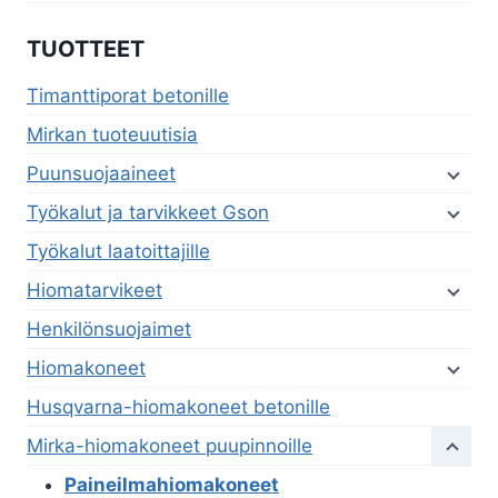
TUOTTEET
Timanttiporat betonille
Mirkan tuoteuutisia
Puunsuojaaineet
Työkalut ja tarvikkeet Gson
Työkalut laatoittajille
Hiomatarvikeet
Henkilönsuojaimet
Hiomakoneet
Husqvarna-hiomakoneet betonille
Mirka-hiomakoneet puupinnoille
Paineilmahiomakoneet