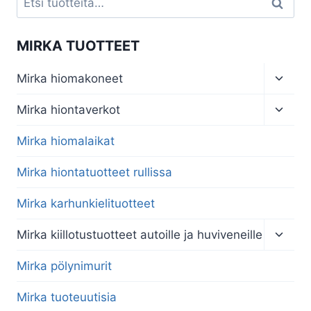
Haku
MIRKA TUOTTEET
Toggl
Mirka hiomakoneet
child
menu
Toggl
Mirka hiontaverkot
child
menu
Mirka hiomalaikat
Mirka hiontatuotteet rullissa
Mirka karhunkielituotteet
Toggl
Mirka kiillotustuotteet autoille ja huviveneille
child
menu
Mirka pölynimurit
Mirka tuoteuutisia