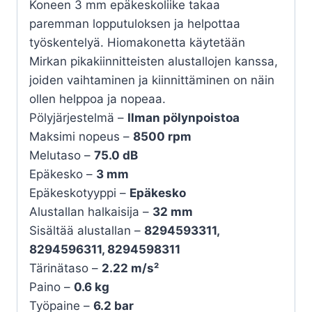
Koneen 3 mm epäkeskoliike takaa
paremman lopputuloksen ja helpottaa
työskentelyä. Hiomakonetta käytetään
Mirkan pikakiinnitteisten alustallojen kanssa,
joiden vaihtaminen ja kiinnittäminen on näin
ollen helppoa ja nopeaa.
Pölyjärjestelmä –
Ilman pölynpoistoa
Maksimi nopeus –
8500 rpm
Melutaso –
75.0 dB
Epäkesko –
3 mm
Epäkeskotyyppi –
Epäkesko
Alustallan halkaisija –
32 mm
Sisältää alustallan –
8294593311,
8294596311, 8294598311
Tärinätaso –
2.22 m/s²
Paino –
0.6 kg
Työpaine –
6.2 bar