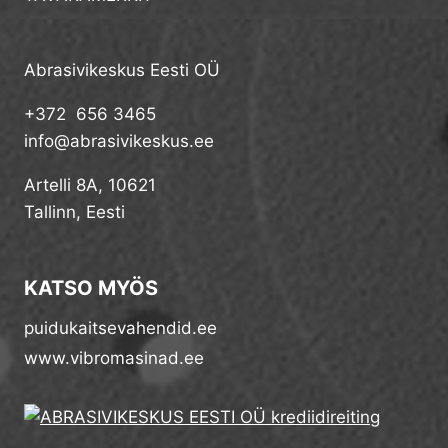
Abrasivikeskus Eesti OÜ
+372 656 3465
info@abrasivikeskus.ee
Artelli 8A, 10621
Tallinn, Eesti
KATSO MYÖS
puidukaitsevahendid.ee
www.vibromasinad.ee