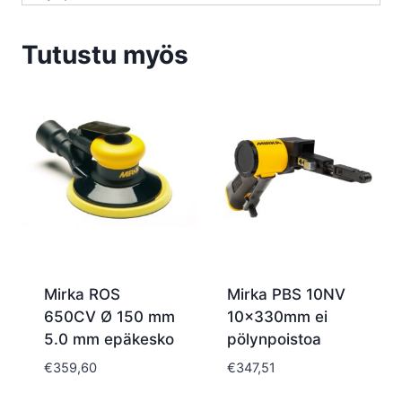
Tutustu myös
Mirka ROS
Mirka PBS 10NV
650CV Ø 150 mm
10x330mm ei
5.0 mm epäkesko
pölynpoistoa
€
359,60
€
347,51