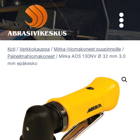
Siirry
sisältöön
Koti
/
Verkkokauppa
/
Mirka-hiomakoneet puupinnoille
/
Paineilmahiomakoneet
/
Mirka AOS 130NV Ø 32 mm 3.0
mm epäkesko