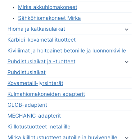
Mirka akkuhiomakoneet
Sähköhiomakoneet Mirka
Hioma ja katkaisulaikat
Karbidi-kovametallituotteet
Kiviliimat ja hoitoainet betonille ja luonnonkiville
Puhdistuslaikat ja -tuotteet
Puhdistuslaikat
Kovametalli-jyrsinterät
Kulmahiomakoneiden adapterit
GLOB-adapterit
MECHANIC-adapterit
Kiillotustuotteet metallille
Mirka kiillotustuotteet autoille ja huviveneille