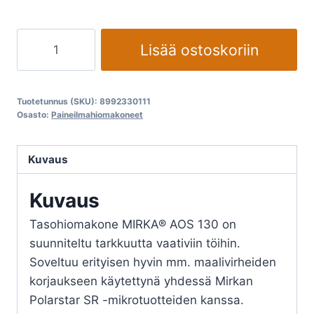
Mirka
Lisää ostoskoriin
AOS
130NV
Ø
Tuotetunnus (SKU):
8992330111
32
Osasto:
Paineilmahiomakoneet
mm
3.0
Kuvaus
mm
epäkesko
Kuvaus
määrä
Tasohiomakone MIRKA® AOS 130 on
suunniteltu tarkkuutta vaativiin töihin.
Soveltuu erityisen hyvin mm. maalivirheiden
korjaukseen käytettynä yhdessä Mirkan
Polarstar SR -mikrotuotteiden kanssa.