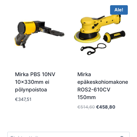
Ale!
Mirka PBS 10NV
Mirka
10x330mm ei
epäkeskohiomakone
pölynpoistoa
ROS2-610CV
150mm
€
347,51
Alkuperäinen
Nykyinen
€
514,60
€
458,80
hinta
hinta
oli:
on:
€514,60.
€458,80.
Etsi: