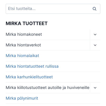
Etsi:
Haku
MIRKA TUOTTEET
Toggl
Mirka hiomakoneet
child
menu
Toggl
Mirka hiontaverkot
child
menu
Mirka hiomalaikat
Mirka hiontatuotteet rullissa
Mirka karhunkielituotteet
Toggl
Mirka kiillotustuotteet autoille ja huviveneille
child
menu
Mirka pölynimurit