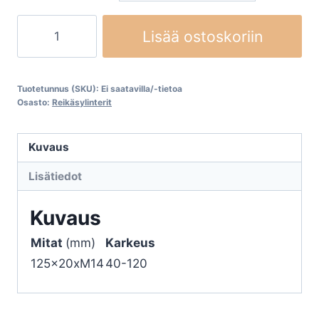
Hiontasylinterit
Lisää ostoskoriin
125x20xM14
Klingspor
WSM
Tuotetunnus (SKU):
Ei saatavilla/-tietoa
617
Osasto:
Reikäsylinterit
määrä
Kuvaus
Lisätiedot
Kuvaus
Mitat
(mm)
Karkeus
125x20xM14
40-120