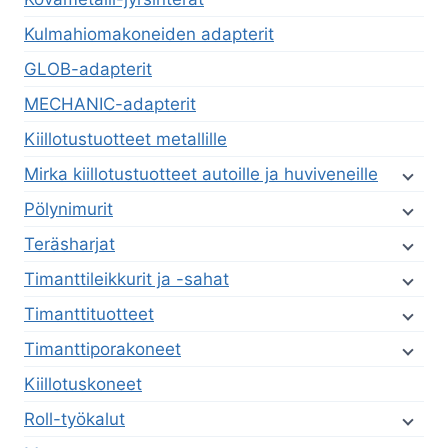
Kulmahiomakoneiden adapterit
GLOB-adapterit
MECHANIC-adapterit
Kiillotustuotteet metallille
Mirka kiillotustuotteet autoille ja huviveneille
Pölynimurit
Teräsharjat
Timanttileikkurit ja -sahat
Timanttituotteet
Timanttiporakoneet
Kiillotuskoneet
Roll-työkalut