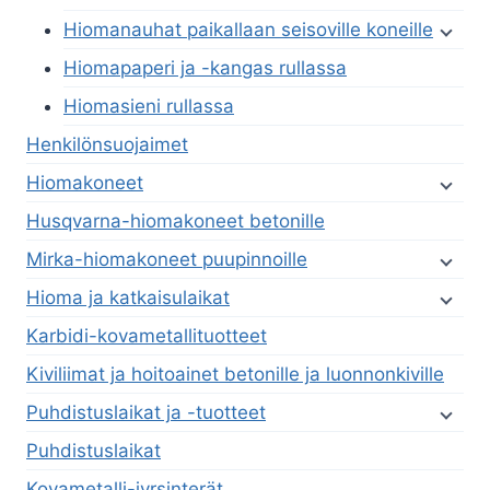
Hiomanauhat paikallaan seisoville koneille
Hiomapaperi ja -kangas rullassa
Hiomasieni rullassa
Henkilönsuojaimet
Hiomakoneet
Husqvarna-hiomakoneet betonille
Mirka-hiomakoneet puupinnoille
Hioma ja katkaisulaikat
Karbidi-kovametallituotteet
Kiviliimat ja hoitoainet betonille ja luonnonkiville
Puhdistuslaikat ja -tuotteet
Puhdistuslaikat
Kovametalli-jyrsinterät