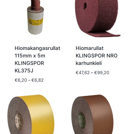
Hiomakangasrullat
Hiomarullat
115mm x 5m
KLINGSPOR NRO
KLINGSPOR
karhunkieli
KL375J
Hintaluokka:
€
47,62
–
€
99,20
€47,62
Hintaluokka:
€
6,20
–
€
6,82
-
€6,20
€99,20
-
€6,82