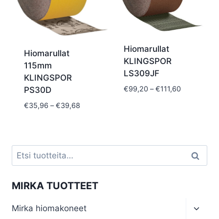
Hiomarullat
Hiomarullat
KLINGSPOR
115mm
LS309JF
KLINGSPOR
Hintaluokka
€
99,20
–
€
111,60
PS30D
€99,20
Hintaluokka:
€
35,96
–
€
39,68
-
€35,96
€111,60
-
€39,68
Etsi:
Haku
MIRKA TUOTTEET
Toggl
Mirka hiomakoneet
child