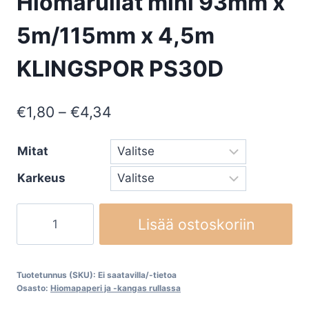
Hiomarullat mini 93mm x
5m/115mm x 4,5m
KLINGSPOR PS30D
Hintaluokka:
€
1,80
–
€
4,34
€1,80
Mitat
-
Karkeus
€4,34
Hiomarullat
Lisää ostoskoriin
mini
93mm
x
Tuotetunnus (SKU):
Ei saatavilla/-tietoa
5m/115mm
Osasto:
Hiomapaperi ja -kangas rullassa
x