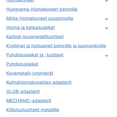
Hiomakoneet
Husqvarna-hiomakoneet betonille
Mirka-hiomakoneet puupinnoille
Hioma ja katkaisulaikat
Karbidi-kovametallituotteet
Kiviliimat ja hoitoainet betonille ja luonnonkiville
Puhdistuslaikat ja -tuotteet
Puhdistuslaikat
Kovametalli-jyrsinterät
Kulmahiomakoneiden adapterit
GLOB-adapterit
MECHANIC-adapterit
Kiillotustuotteet metallille