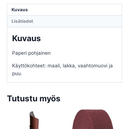
4,5m
Kuvaus
KLINGSPOR
Lisätiedot
PS30D
määrä
Kuvaus
Paperi pohjainen
Käyttökohteet: maali, lakka, vaahtomuovi ja
puu.
Tutustu myös