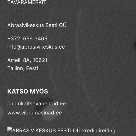
TAVARAMERKIT
Abrasivikeskus Eesti OÜ
+372 656 3465
info@abrasivikeskus.ee
Artelli 8A, 10621
Tallinn, Eesti
KATSO MYÖS
puidukaitsevahendid.ee
www.vibromasinad.ee