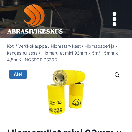
Siirry
sisältöön
Koti
/
Verkkokauppa
/
Hiomatarvikeet
/
Hiomapaperi ja -
kangas rullassa
/
Hiomarullat mini 93mm x 5m/115mm x
4,5m KLINGSPOR PS30D
Ale!