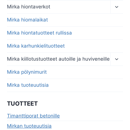
menu
Toggl
Mirka hiontaverkot
child
menu
Mirka hiomalaikat
Mirka hiontatuotteet rullissa
Mirka karhunkielituotteet
Toggl
Mirka kiillotustuotteet autoille ja huviveneille
child
menu
Mirka pölynimurit
Mirka tuoteuutisia
TUOTTEET
Timanttiporat betonille
Mirkan tuoteuutisia