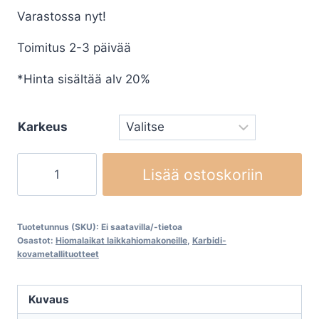
Varastossa nyt!
Toimitus 2-3 päivää
*Hinta sisältää alv 20%
Karkeus
Wolfrankarbidi
Lisää ostoskoriin
kiekot
CARBIDE
400mm
Tuotetunnus (SKU):
Ei saatavilla/-tietoa
määrä
Osastot:
Hiomalaikat laikkahiomakoneille
,
Karbidi-
kovametallituotteet
Kuvaus