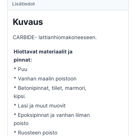
Lisätiedot
Kuvaus
CARBIDE- lattianhiomakoneeseen.
Hiottavat materiaalit ja
pinnat:
* Puu
* Vanhan maalin poistoon
* Betonipinnat, tiilet, marmori,
kipsi.
* Lasi ja muut muovit
* Epoksipinnat ja vanhan liiman
poisto
* Ruosteen poisto