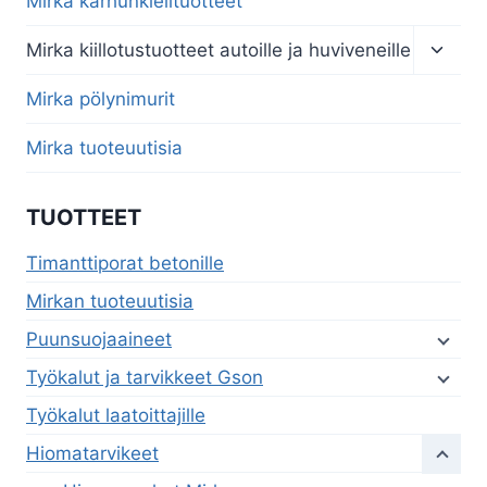
Mirka karhunkielituotteet
Toggl
Mirka kiillotustuotteet autoille ja huviveneille
child
menu
Mirka pölynimurit
Mirka tuoteuutisia
TUOTTEET
Timanttiporat betonille
Mirkan tuoteuutisia
Puunsuojaaineet
Työkalut ja tarvikkeet Gson
Työkalut laatoittajille
Hiomatarvikeet