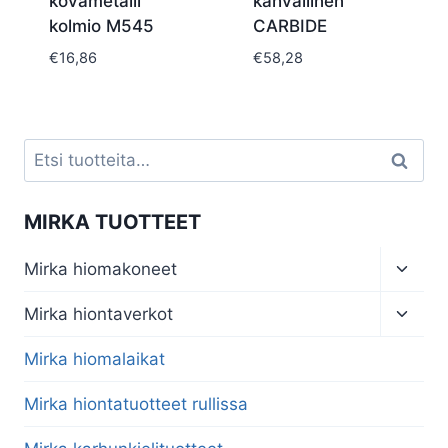
kovametalli
kahvallinen
kolmio M545
CARBIDE
€
16,86
€
58,28
Etsi:
Haku
MIRKA TUOTTEET
Toggl
Mirka hiomakoneet
child
menu
Toggl
Mirka hiontaverkot
child
menu
Mirka hiomalaikat
Mirka hiontatuotteet rullissa