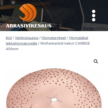
Siirry
sisältöön
Koti
/
Verkkokauppa
/
Hiomatarvikeet
/
Hiomalaikat
laikkahiomakoneille
/
Wolfrankarbidi kiekot CARBIDE
400mm