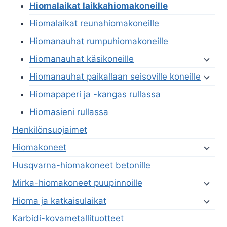
Hiomalaikat laikkahiomakoneille
Hiomalaikat reunahiomakoneille
Hiomanauhat rumpuhiomakoneille
Hiomanauhat käsikoneille
Hiomanauhat paikallaan seisoville koneille
Hiomapaperi ja -kangas rullassa
Hiomasieni rullassa
Henkilönsuojaimet
Hiomakoneet
Husqvarna-hiomakoneet betonille
Mirka-hiomakoneet puupinnoille
Hioma ja katkaisulaikat
Karbidi-kovametallituotteet