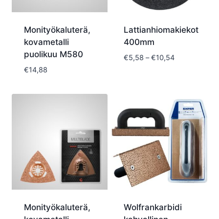
Monityökaluterä,
Lattianhiomakiekot
kovametalli
400mm
puolikuu M580
Hintaluokka:
€
5,58
–
€
10,54
€5,58
€
14,88
-
€10,54
Monityökaluterä,
Wolfrankarbidi