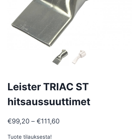
Leister TRIAC ST
hitsaussuuttimet
Hintaluokka:
€
99,20
–
€
111,60
€99,20
Tuote tilauksesta!