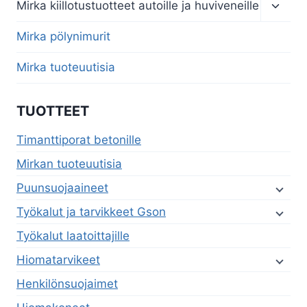
Toggl
Mirka kiillotustuotteet autoille ja huviveneille
child
menu
Mirka pölynimurit
Mirka tuoteuutisia
TUOTTEET
Timanttiporat betonille
Mirkan tuoteuutisia
Puunsuojaaineet
Työkalut ja tarvikkeet Gson
Työkalut laatoittajille
Hiomatarvikeet
Henkilönsuojaimet