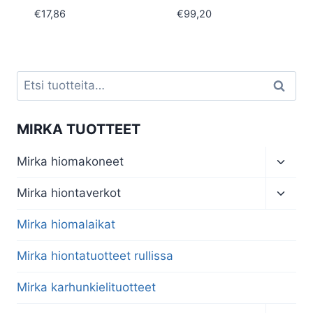
€
17,86
€
99,20
Etsi:
Haku
MIRKA TUOTTEET
Toggl
Mirka hiomakoneet
child
menu
Toggl
Mirka hiontaverkot
child
menu
Mirka hiomalaikat
Mirka hiontatuotteet rullissa
Mirka karhunkielituotteet