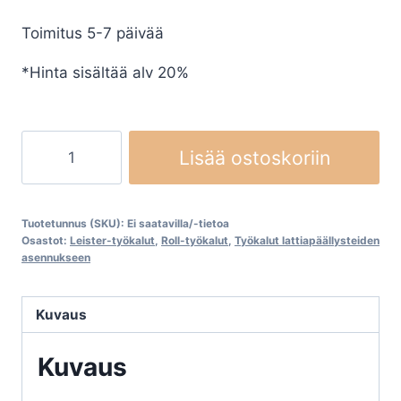
-
Toimitus 5-7 päivää
€111,60
*Hinta sisältää alv 20%
Leister
Lisää ostoskoriin
TRIAC
ST
hitsaussuuttimet
Tuotetunnus (SKU):
Ei saatavilla/-tietoa
määrä
Osastot:
Leister-työkalut
,
Roll-työkalut
,
Työkalut lattiapäällysteiden
asennukseen
Kuvaus
Kuvaus