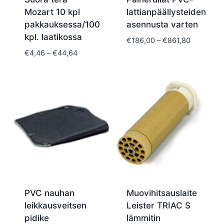
Mozart 10 kpl
lattianpäällysteiden
pakkauksessa/100
asennusta varten
kpl. laatikossa
Hintaluok
€
186,00
–
€
861,80
€186,00
Hintaluokka:
€
4,46
–
€
44,64
-
€4,46
€861,80
-
€44,64
PVC nauhan
Muovihitsauslaite
leikkausveitsen
Leister TRIAC S
pidike
lämmitin