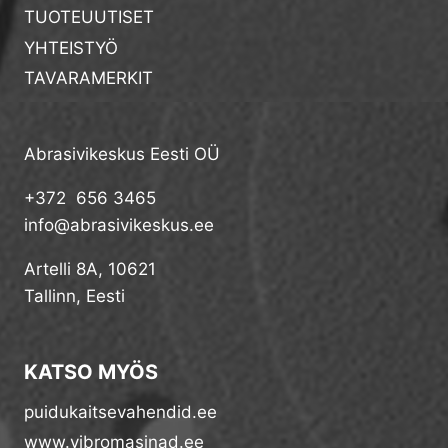
TUOTEUUTISET
YHTEISTYÖ
TAVARAMERKIT
Abrasivikeskus Eesti OÜ
+372 656 3465
info@abrasivikeskus.ee
Artelli 8A, 10621
Tallinn, Eesti
KATSO MYÖS
puidukaitsevahendid.ee
www.vibromasinad.ee