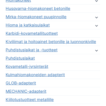
Hiomakoneet
Husqvarna-hiomakoneet betonille
Mirka-hiomakoneet puupinnoille
Hioma ja katkaisulaikat
Karbidi-kovametallituotteet
Kiviliimat ja hoitoainet betonille ja luonnonkiville
Puhdistuslaikat ja -tuotteet
Puhdistuslaikat
Kovametalli-jyrsinterät
Kulmahiomakoneiden adapterit
GLOB-adapterit
MECHANIC-adapterit
Kiillotustuotteet metallille