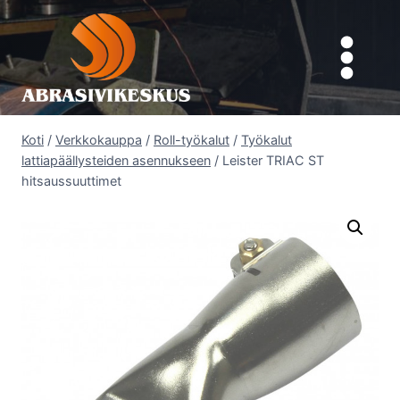
Siirry
sisältöön
Koti
/
Verkkokauppa
/
Roll-työkalut
/
Työkalut
lattiapäällysteiden asennukseen
/
Leister TRIAC ST
hitsaussuuttimet