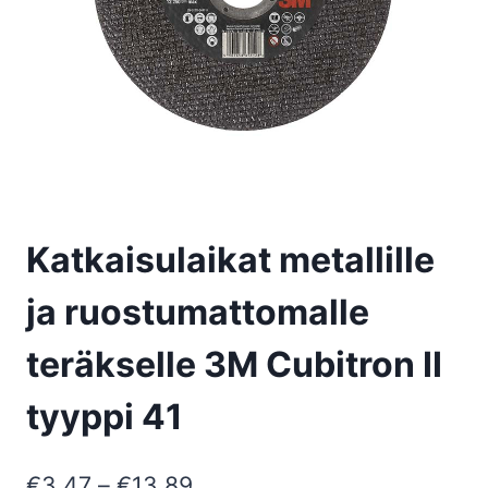
Katkaisulaikat metallille
ja ruostumattomalle
teräkselle 3M Cubitron II
tyyppi 41
Hintaluokka:
€
3,47
–
€
13,89