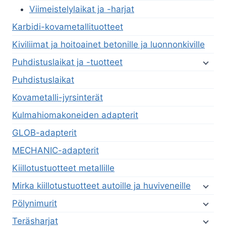
Viimeistelylaikat ja -harjat
Karbidi-kovametallituotteet
Kiviliimat ja hoitoainet betonille ja luonnonkiville
Puhdistuslaikat ja -tuotteet
Puhdistuslaikat
Kovametalli-jyrsinterät
Kulmahiomakoneiden adapterit
GLOB-adapterit
MECHANIC-adapterit
Kiillotustuotteet metallille
Mirka kiillotustuotteet autoille ja huviveneille
Pölynimurit
Teräsharjat