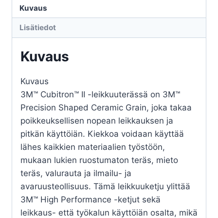
Kuvaus
tyyppi
41
Lisätiedot
määrä
Kuvaus
Kuvaus
3M™ Cubitron™ II -leikkuuterässä on 3M™
Precision Shaped Ceramic Grain, joka takaa
poikkeuksellisen nopean leikkauksen ja
pitkän käyttöiän. Kiekkoa voidaan käyttää
lähes kaikkien materiaalien työstöön,
mukaan lukien ruostumaton teräs, mieto
teräs, valurauta ja ilmailu- ja
avaruusteollisuus. Tämä leikkuuketju ylittää
3M™ High Performance -ketjut sekä
leikkaus- että työkalun käyttöiän osalta, mikä