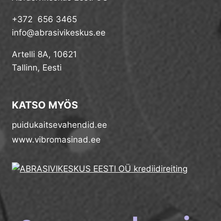
+372 656 3465
info@abrasivikeskus.ee
Artelli 8A, 10621
Tallinn, Eesti
KATSO MYÖS
puidukaitsevahendid.ee
www.vibromasinad.ee