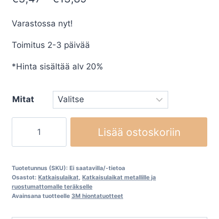
€3,47
Varastossa nyt!
-
Toimitus 2-3 päivää
€13,89
*Hinta sisältää alv 20%
Mitat
Katkaisulaikat
Lisää ostoskoriin
metallille
ja
ruostumattomalle
Tuotetunnus (SKU):
Ei saatavilla/-tietoa
teräkselle
Osastot:
Katkaisulaikat
,
Katkaisulaikat metallille ja
ruostumattomalle teräkselle
3M
Avainsana tuotteelle
3M hiontatuotteet
Cubitron
II