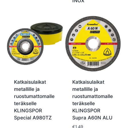
INOX
Katkaisulaikat
Katkaisulaikat
metallille ja
metallille ja
ruostumattomalle
ruostumattomalle
teräkselle
teräkselle
KLINGSPOR
KLINGSPOR
Special A980TZ
Supra A60N ALU
€
1,49