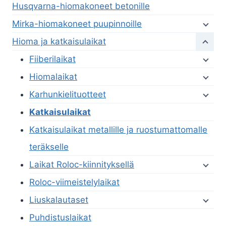
Husqvarna-hiomakoneet betonille
Mirka-hiomakoneet puupinnoille
Hioma ja katkaisulaikat
Fiiberilaikat
Hiomalaikat
Karhunkielituotteet
Katkaisulaikat
Katkaisulaikat metallille ja ruostumattomalle
teräkselle
Laikat Roloc-kiinnityksellä
Roloc-viimeistelylaikat
Liuskalautaset
Puhdistuslaikat