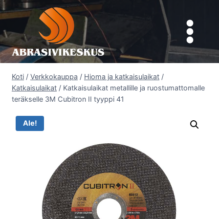
Siirry
sisältöön
Koti
/
Verkkokauppa
/
Hioma ja katkaisulaikat
/
Katkaisulaikat
/
Katkaisulaikat metallille ja ruostumattomalle
teräkselle 3M Cubitron II tyyppi 41
Ale!