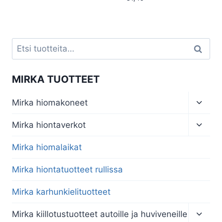
Etsi:
Haku
MIRKA TUOTTEET
Toggl
Mirka hiomakoneet
child
menu
Toggl
Mirka hiontaverkot
child
menu
Mirka hiomalaikat
Mirka hiontatuotteet rullissa
Mirka karhunkielituotteet
Toggl
Mirka kiillotustuotteet autoille ja huviveneille