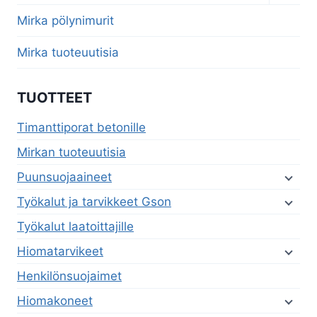
child
menu
Mirka pölynimurit
Mirka tuoteuutisia
TUOTTEET
Timanttiporat betonille
Mirkan tuoteuutisia
Puunsuojaaineet
Työkalut ja tarvikkeet Gson
Työkalut laatoittajille
Hiomatarvikeet
Henkilönsuojaimet
Hiomakoneet