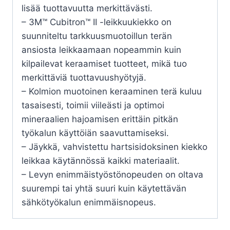
lisää tuottavuutta merkittävästi.
– 3M™ Cubitron™ II -leikkuukiekko on
suunniteltu tarkkuusmuotoillun terän
ansiosta leikkaamaan nopeammin kuin
kilpailevat keraamiset tuotteet, mikä tuo
merkittäviä tuottavuushyötyjä.
– Kolmion muotoinen keraaminen terä kuluu
tasaisesti, toimii viileästi ja optimoi
mineraalien hajoamisen erittäin pitkän
työkalun käyttöiän saavuttamiseksi.
– Jäykkä, vahvistettu hartsisidoksinen kiekko
leikkaa käytännössä kaikki materiaalit.
– Levyn enimmäistyöstönopeuden on oltava
suurempi tai yhtä suuri kuin käytettävän
sähkötyökalun enimmäisnopeus.