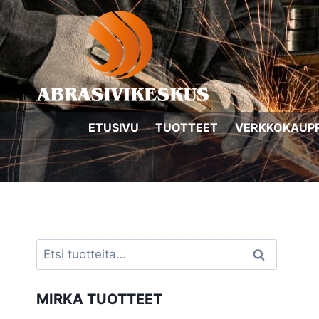
Siirry
sisältöön
ETUSIVU
TUOTTEET
VERKKOKAUP
Etsi:
Haku
MIRKA TUOTTEET