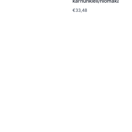
karhunkieli/hiomakangas
€
33,48