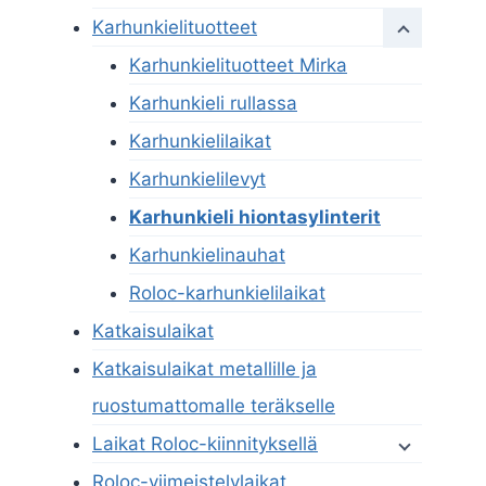
Karhunkielituotteet
Karhunkielituotteet Mirka
Karhunkieli rullassa
Karhunkielilaikat
Karhunkielilevyt
Karhunkieli hiontasylinterit
Karhunkielinauhat
Roloc-karhunkielilaikat
Katkaisulaikat
Katkaisulaikat metallille ja
ruostumattomalle teräkselle
Laikat Roloc-kiinnityksellä
Roloc-viimeistelylaikat