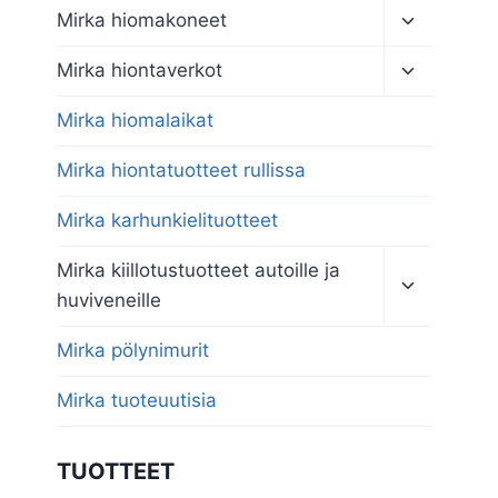
Toggle
Mirka hiomakoneet
child
menu
Toggle
Mirka hiontaverkot
child
menu
Mirka hiomalaikat
Mirka hiontatuotteet rullissa
Mirka karhunkielituotteet
Toggle
Mirka kiillotustuotteet autoille ja
child
huviveneille
menu
Mirka pölynimurit
Mirka tuoteuutisia
TUOTTEET