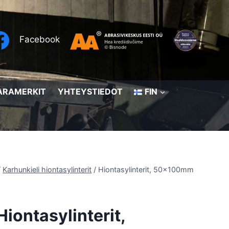
Facebook
ARAMERKIT
YHTEYSTIEDOT
FIN
/
Karhunkieli hiontasylinterit
/
Hiontasylinterit, 50x100mm
Hiontasylinterit,