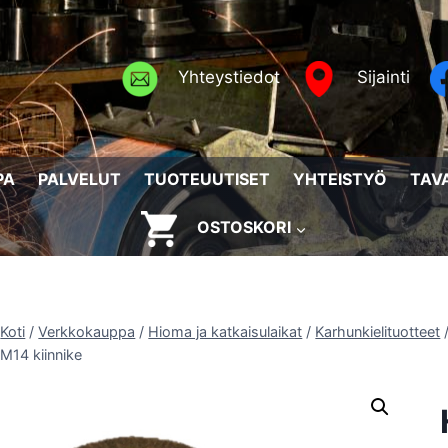
Yhteystiedot
Sijainti
PA
PALVELUT
TUOTEUUTISET
YHTEISTYÖ
TAV
OSTOSKORI
Koti
/
Verkkokauppa
/
Hioma ja katkaisulaikat
/
Karhunkielituotteet
M14 kiinnike