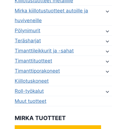
Kiillotustuotteet metallille
Mirka kiillotustuotteet autoille ja
huviveneille
Pölynimurit
Teräsharjat
Timanttileikkurit ja -sahat
Timanttituotteet
Timanttiporakoneet
Kiillotuskoneet
Roll-työkalut
Muut tuotteet
MIRKA TUOTTEET