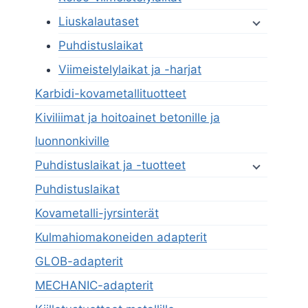
Liuskalautaset
Puhdistuslaikat
Viimeistelylaikat ja -harjat
Karbidi-kovametallituotteet
Kiviliimat ja hoitoainet betonille ja
luonnonkiville
Puhdistuslaikat ja -tuotteet
Puhdistuslaikat
Kovametalli-jyrsinterät
Kulmahiomakoneiden adapterit
GLOB-adapterit
MECHANIC-adapterit