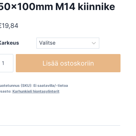
50x100mm M14 kiinnike
€
19,84
Karkeus
iontasylinterit,
Lisää ostoskoriin
50x100mm
M14
iinnike
uotetunnus (SKU):
Ei saatavilla/-tietoa
määrä
sasto:
Karhunkieli hiontasylinterit