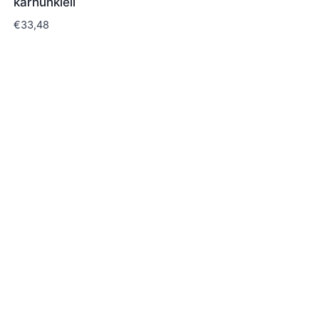
karhunkieli
€
33,48