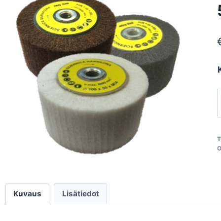
H
k
T
O
Kuvaus
Lisätiedot