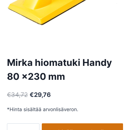
Mirka hiomatuki Handy
80 x230 mm
Alkuperäinen
Nykyinen
€
34,72
€
29,76
hinta
hinta
*Hinta sisältää arvonlisäveron.
oli:
on:
€34,72.
€29,76.
Mirka