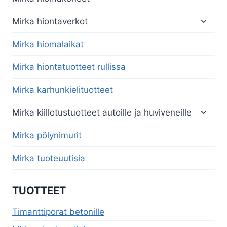
child
menu
Toggl
Mirka hiontaverkot
child
menu
Mirka hiomalaikat
Mirka hiontatuotteet rullissa
Mirka karhunkielituotteet
Toggl
Mirka kiillotustuotteet autoille ja huviveneille
child
menu
Mirka pölynimurit
Mirka tuoteuutisia
TUOTTEET
Timanttiporat betonille