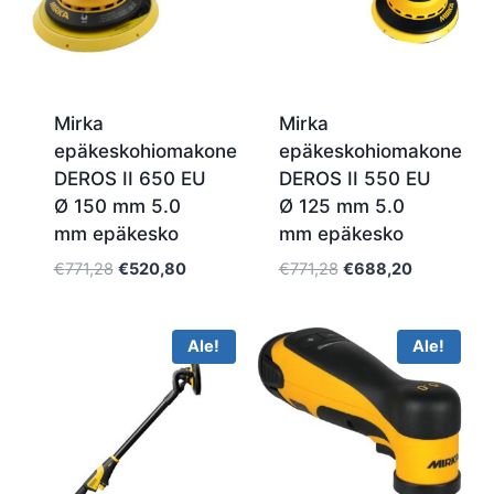
Mirka
Mirka
epäkeskohiomakone
epäkeskohiomakone
DEROS II 650 EU
DEROS II 550 EU
Ø 150 mm 5.0
Ø 125 mm 5.0
mm epäkesko
mm epäkesko
Alkuperäinen
Nykyinen
Alkuperäinen
Nykyinen
€
771,28
€
520,80
€
771,28
€
688,20
hinta
hinta
hinta
hinta
oli:
on:
oli:
on:
€771,28.
€520,80.
€771,28.
€688,20.
Ale!
Ale!