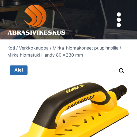
Siirry
sisältöön
Koti
/
Verkkokauppa
/
Mirka-hiomakoneet puupinnoille
/
Mirka hiomatuki Handy 80 x230 mm
Ale!