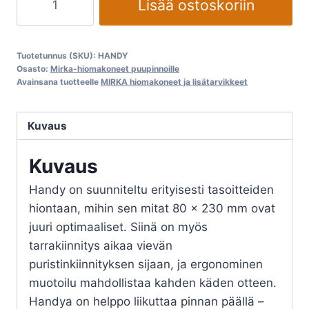
Lisää ostoskoriin
hiomatuki
Handy
80
Tuotetunnus (SKU):
HANDY
x230
Osasto:
Mirka-hiomakoneet puupinnoille
Avainsana tuotteelle
MIRKA hiomakoneet ja lisätarvikkeet
mm
määrä
Kuvaus
Kuvaus
Handy on suunniteltu erityisesti tasoitteiden
hiontaan, mihin sen mitat 80 x 230 mm ovat
juuri optimaaliset. Siinä on myös
tarrakiinnitys aikaa vievän
puristinkiinnityksen sijaan, ja ergonominen
muotoilu mahdollistaa kahden käden otteen.
Handya on helppo liikuttaa pinnan päällä –