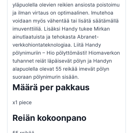
yläpuolella olevien reikien ansiosta poistoimu
ja ilman virtaus on optimaalinen. Imutehoa
voidaan myös vähentää tai lisätä säätämällä
imuventtiiliä. Lisäksi Handy tukee Mirkan
ainutlaatuista ja tehokasta Abranet-
verkkohiontateknologiaa. Liitä Handy
pölynimuriin – Hio pölyttömästi! Hiomaverkon
tuhannet reiät läpäisevät pölyn ja Handyn
alapuolella olevat 55 reikää imevät pölyn
suoraan pölynimurin sisään.
Määrä per pakkaus
x1 piece
Reiän kokoonpano