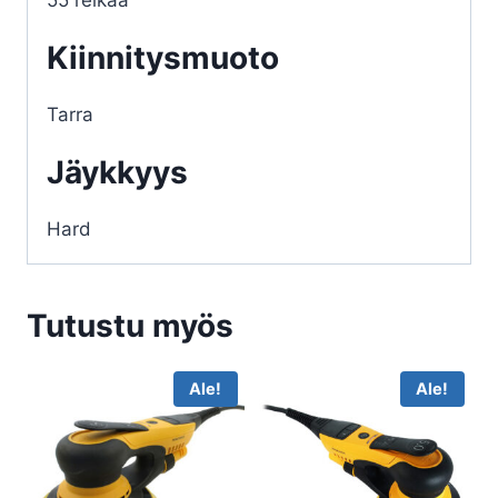
55 reikää
Kiinnitysmuoto
Tarra
Jäykkyys
Hard
Tutustu myös
Ale!
Ale!