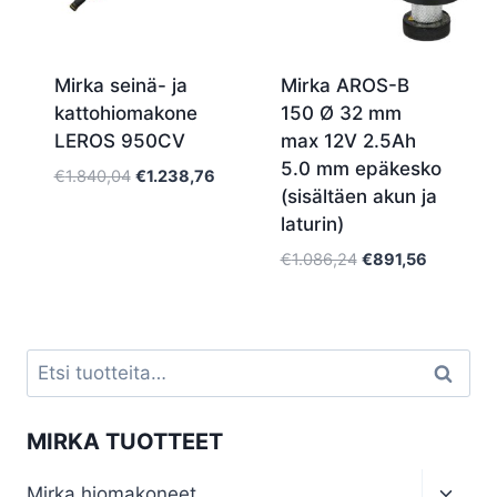
Mirka seinä- ja
Mirka AROS-B
kattohiomakone
150 Ø 32 mm
LEROS 950CV
max 12V 2.5Ah
5.0 mm epäkesko
Alkuperäinen
Nykyinen
€
1.840,04
€
1.238,76
(sisältäen akun ja
hinta
hinta
laturin)
oli:
on:
€1.840,04.
€1.238,76.
Alkuperäinen
Nykyinen
€
1.086,24
€
891,56
hinta
hinta
oli:
on:
€1.086,24.
€891,56.
Etsi:
Haku
MIRKA TUOTTEET
Toggl
Mirka hiomakoneet