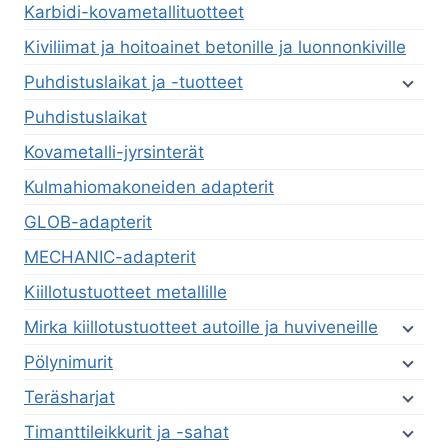
Karbidi-kovametallituotteet
Kiviliimat ja hoitoainet betonille ja luonnonkiville
Puhdistuslaikat ja -tuotteet
Puhdistuslaikat
Kovametalli-jyrsinterät
Kulmahiomakoneiden adapterit
GLOB-adapterit
MECHANIC-adapterit
Kiillotustuotteet metallille
Mirka kiillotustuotteet autoille ja huviveneille
Pölynimurit
Teräsharjat
Timanttileikkurit ja -sahat