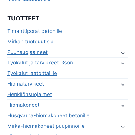
TUOTTEET
Timanttiporat betonille
Mirkan tuoteuutisia
Puunsuojaaineet
Työkalut ja tarvikkeet Gson
Työkalut laatoittajille
Hiomatarvikeet
Henkilönsuojaimet
Hiomakoneet
Husqvarna-hiomakoneet betonille
Mirka-hiomakoneet puupinnoille