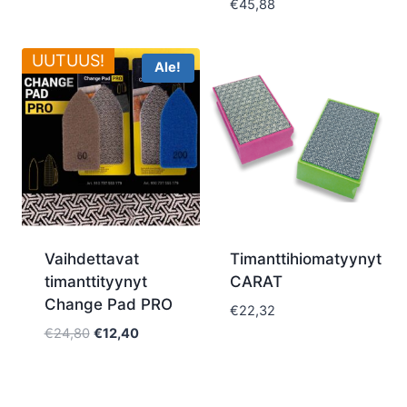
€
45,88
UUTUUS!
Ale!
Vaihdettavat
Timanttihiomatyynyt
timanttityynyt
CARAT
Change Pad PRO
€
22,32
Alkuperäinen
Nykyinen
€
24,80
€
12,40
hinta
hinta
oli:
on:
€24,80.
€12,40.