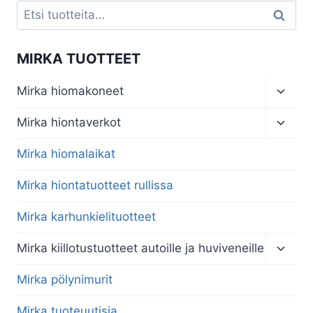
Etsi:
Haku
MIRKA TUOTTEET
Toggl
Mirka hiomakoneet
child
menu
Toggl
Mirka hiontaverkot
child
menu
Mirka hiomalaikat
Mirka hiontatuotteet rullissa
Mirka karhunkielituotteet
Toggl
Mirka kiillotustuotteet autoille ja huviveneille
child
menu
Mirka pölynimurit
Mirka tuoteuutisia