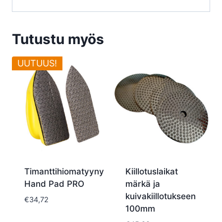
Tutustu myös
UUTUUS!
Timanttihiomatyyny
Kiillotuslaikat
Hand Pad PRO
märkä ja
kuivakiillotukseen
€
34,72
100mm