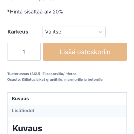
*Hinta sisältää alv 20%
Karkeus
Timanttipuhdistuslaikka
Lisää ostoskoriin
EXPER
Super
Burnish
Tuotetunnus (SKU):
Ei saatavilla/-tietoa
määrä
Osasto:
Kiillotuslaikat graniitille, marmorille ja betonille
Kuvaus
Lisätiedot
Kuvaus