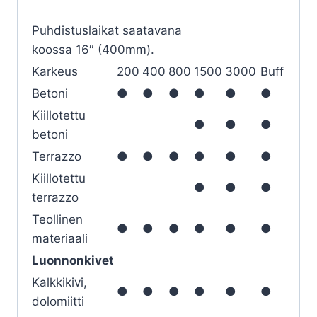
Puhdistuslaikat saatavana
koossa 16″ (400mm).
Karkeus
200
400
800
1500
3000
Buff
Betoni
●
●
●
●
●
●
Kiillotettu
●
●
●
betoni
Terrazzo
●
●
●
●
●
●
Kiillotettu
●
●
●
terrazzo
Teollinen
●
●
●
●
●
●
materiaali
Luonnonkivet
Kalkkikivi,
●
●
●
●
●
●
dolomiitti