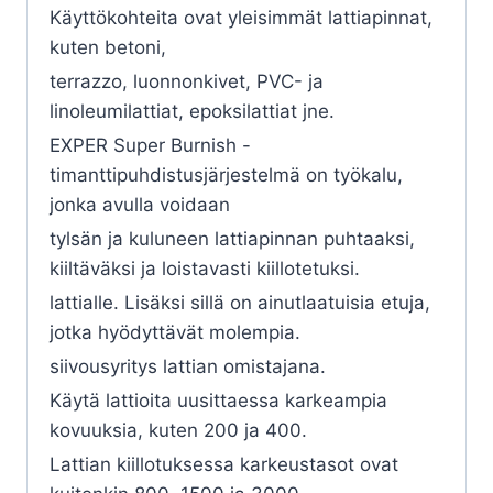
Käyttökohteita ovat yleisimmät lattiapinnat,
kuten betoni,
terrazzo, luonnonkivet, PVC- ja
linoleumilattiat, epoksilattiat jne.
EXPER Super Burnish -
timanttipuhdistusjärjestelmä on työkalu,
jonka avulla voidaan
tylsän ja kuluneen lattiapinnan puhtaaksi,
kiiltäväksi ja loistavasti kiillotetuksi.
lattialle. Lisäksi sillä on ainutlaatuisia etuja,
jotka hyödyttävät molempia.
siivousyritys lattian omistajana.
Käytä lattioita uusittaessa karkeampia
kovuuksia, kuten 200 ja 400.
Lattian kiillotuksessa karkeustasot ovat