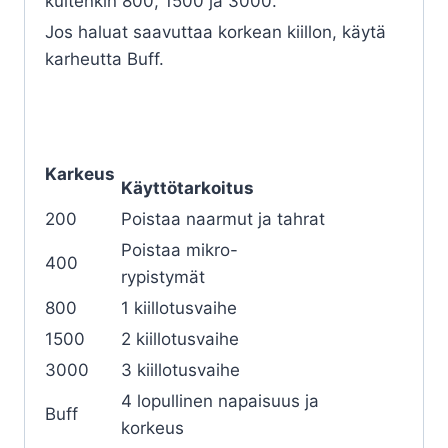
kuitenkin 800, 1500 ja 3000.
Jos haluat saavuttaa korkean kiillon, käytä
karheutta Buff.
Karkeus
Käyttötarkoitus
200
Poistaa naarmut ja tahrat
Poistaa mikro-
400
rypistymät
800
1 kiillotusvaihe
1500
2 kiillotusvaihe
3000
3 kiillotusvaihe
4 lopullinen napaisuus ja
Buff
korkeus