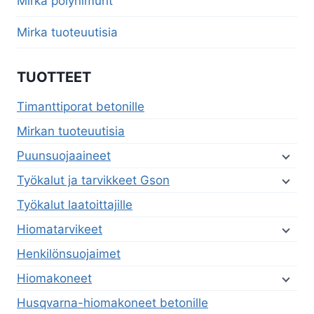
Mirka pölynimurit
Mirka tuoteuutisia
TUOTTEET
Timanttiporat betonille
Mirkan tuoteuutisia
Puunsuojaaineet
Työkalut ja tarvikkeet Gson
Työkalut laatoittajille
Hiomatarvikeet
Henkilönsuojaimet
Hiomakoneet
Husqvarna-hiomakoneet betonille