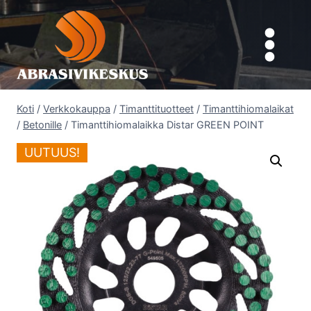
Siirry
sisältöön
Koti
/
Verkkokauppa
/
Timanttituotteet
/
Timanttihiomalaikat
/
Betonille
/
Timanttihiomalaikka Distar GREEN POINT
UUTUUS!