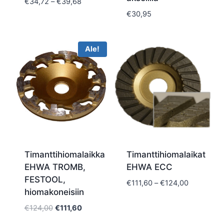
Hintaluokka:
€
34,72
–
€
39,68
€34,72
€
30,95
-
€39,68
Ale!
Timanttihiomalaikka
Timanttihiomalaikat
EHWA TROMB,
EHWA ECC
FESTOOL,
Hintaluokk
€
111,60
–
€
124,00
hiomakoneisiin
€111,60
-
Alkuperäinen
Nykyinen
€
124,00
€
111,60
€124,00
hinta
hinta