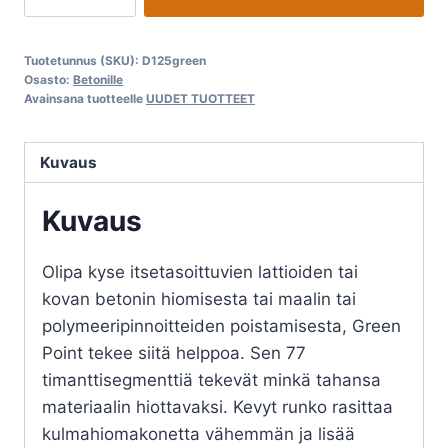
GREEN
POINT
Tuotetunnus (SKU):
D125green
määrä
Osasto:
Betonille
Avainsana tuotteelle
UUDET TUOTTEET
Kuvaus
Kuvaus
Olipa kyse itsetasoittuvien lattioiden tai
kovan betonin hiomisesta tai maalin tai
polymeeripinnoitteiden poistamisesta, Green
Point tekee siitä helppoa. Sen 77
timanttisegmenttiä tekevät minkä tahansa
materiaalin hiottavaksi. Kevyt runko rasittaa
kulmahiomakonetta vähemmän ja lisää