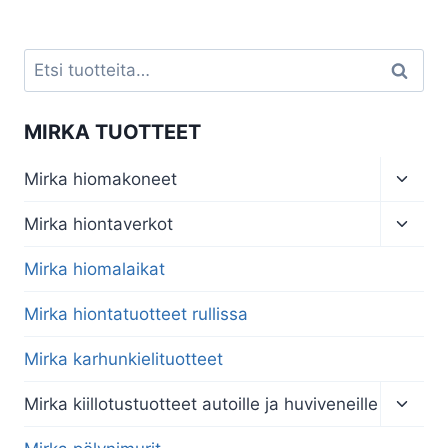
oli:
on:
€124,00.
€111,60.
Etsi:
Haku
MIRKA TUOTTEET
Toggl
Mirka hiomakoneet
child
menu
Toggl
Mirka hiontaverkot
child
menu
Mirka hiomalaikat
Mirka hiontatuotteet rullissa
Mirka karhunkielituotteet
Toggl
Mirka kiillotustuotteet autoille ja huviveneille
child
menu