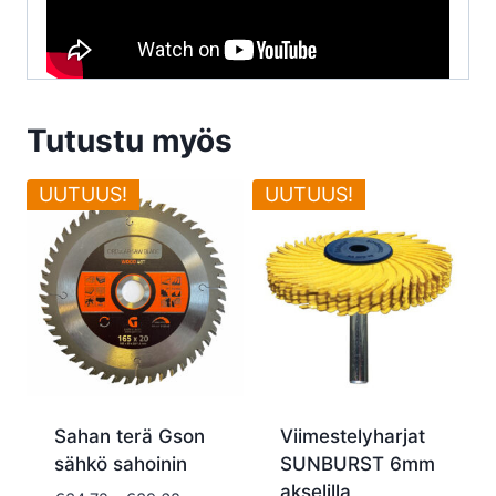
Tutustu myös
UUTUUS!
UUTUUS!
Sahan terä Gson
Viimestelyharjat
sähkö sahoinin
SUNBURST 6mm
akselilla