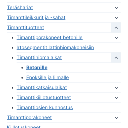
Teräsharjat
Timanttileikkurit ja -sahat
Timanttituotteet
Timanttiporakoneet betonille
Irtosegmentit lattinhiomakoneisiin
Timanttihiomalaikat
Betonille
Epoksille ja liimalle
Timanttikatkaisulaikat
Timanttikiillotustuotteet
Timanttiosien kunnostus
Timanttiporakoneet
Kiillotuskoneet