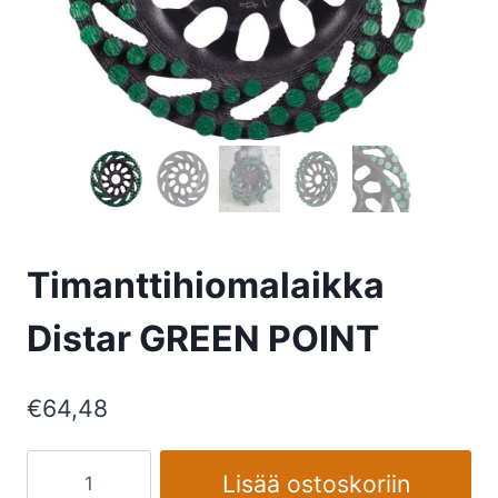
Timanttihiomalaikka
Distar GREEN POINT
€
64,48
Timanttihiomalaikka
Lisää ostoskoriin
Distar