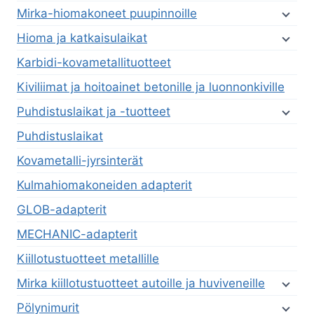
Mirka-hiomakoneet puupinnoille
Hioma ja katkaisulaikat
Karbidi-kovametallituotteet
Kiviliimat ja hoitoainet betonille ja luonnonkiville
Puhdistuslaikat ja -tuotteet
Puhdistuslaikat
Kovametalli-jyrsinterät
Kulmahiomakoneiden adapterit
GLOB-adapterit
MECHANIC-adapterit
Kiillotustuotteet metallille
Mirka kiillotustuotteet autoille ja huviveneille
Pölynimurit