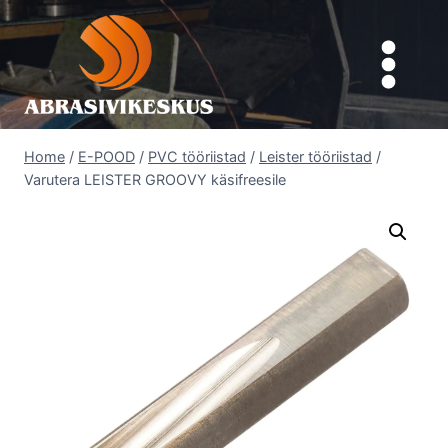
Skip
to
content
Home
/
E-POOD
/
PVC tööriistad
/
Leister tööriistad
/
Varutera LEISTER GROOVY käsifreesile