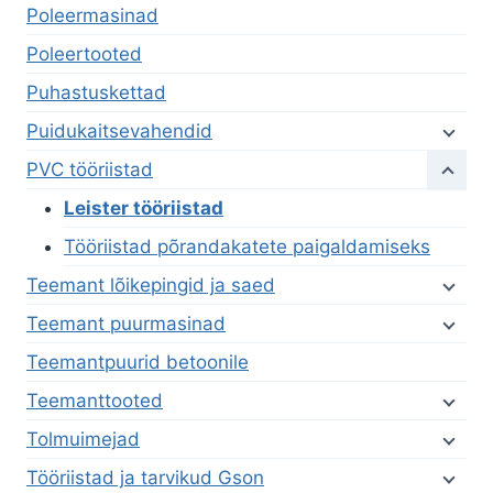
Poleermasinad
Poleertooted
Puhastuskettad
Puidukaitsevahendid
PVC tööriistad
Leister tööriistad
Tööriistad põrandakatete paigaldamiseks
Teemant lõikepingid ja saed
Teemant puurmasinad
Teemantpuurid betoonile
Teemanttooted
Tolmuimejad
Tööriistad ja tarvikud Gson