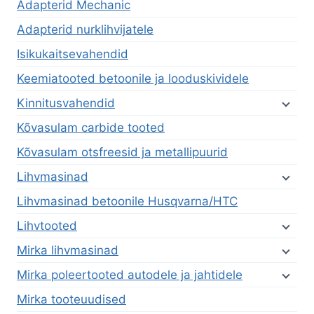
Adapterid Mechanic
Adapterid nurklihvijatele
Isikukaitsevahendid
Keemiatooted betoonile ja looduskividele
Kinnitusvahendid
Kõvasulam carbide tooted
Kõvasulam otsfreesid ja metallipuurid
Lihvmasinad
Lihvmasinad betoonile Husqvarna/HTC
Lihvtooted
Mirka lihvmasinad
Mirka poleertooted autodele ja jahtidele
Mirka tooteuudised