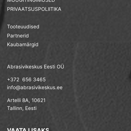
MÜÜGITINGIMUSED
PRIVAATSUSPOLIITIKA
Tooteuudised
Partnerid
Kaubamärgid
Abrasivikeskus Eesti OÜ
+372 656 3465
info@abrasivikeskus.ee
Artelli 8A, 10621
Tallinn, Eesti
VAATA LISAKS