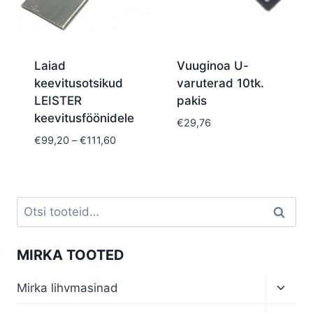
Laiad
Vuuginoa U-
keevitusotsikud
varuterad 10tk.
LEISTER
pakis
keevitusföönidele
€
29,76
Price
€
99,20
–
€
111,60
range:
€99,20
through
€111,60
Otsi:
Otsi
MIRKA TOOTED
Toggl
Mirka lihvmasinad
child