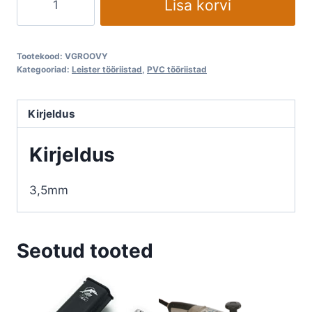
Lisa korvi
LEISTER
GROOVY
käsifreesile
Tootekood:
VGROOVY
kogus
Kategooriad:
Leister tööriistad
,
PVC tööriistad
Kirjeldus
Kirjeldus
3,5mm
Seotud tooted