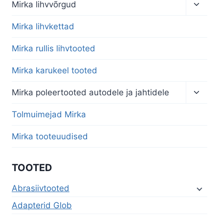
menu
Toggl
Mirka lihvvõrgud
child
menu
Mirka lihvkettad
Mirka rullis lihvtooted
Mirka karukeel tooted
Toggl
Mirka poleertooted autodele ja jahtidele
child
menu
Tolmuimejad Mirka
Mirka tooteuudised
TOOTED
Abrasiivtooted
Adapterid Glob