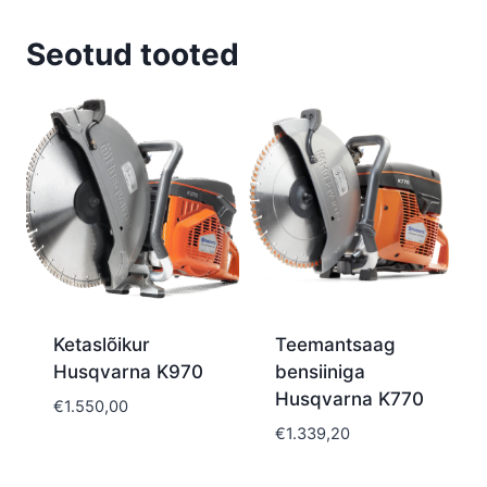
Seotud tooted
Ketaslõikur
Teemantsaag
Husqvarna K970
bensiiniga
Husqvarna K770
€
1.550,00
€
1.339,20