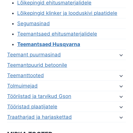
Lõikepingid ehitusmaterjalidele
Lõikepingid klinker ja looduskivi plaatidele
Segumasinad
Teemantsaed ehitusmaterjalidele
Teemantsaed Husqvarna
Teemant puurmasinad
Teemantpuurid betoonile
Teemanttooted
Tolmuimejad
Tööriistad ja tarvikud Gson
Tööristad plaatijatele
Traatharjad ja harjaskettad