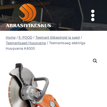
Skip
to
content
Home
/
E-POOD
/
Teemant lõikepingid ja saed
/
Teemantsaed Husqvarna
/
Teemantsaag elektriga
Husqvarna K4000