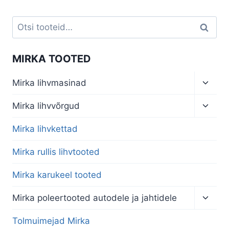
Otsi:
Otsi
MIRKA TOOTED
Toggl
Mirka lihvmasinad
child
menu
Toggl
Mirka lihvvõrgud
child
menu
Mirka lihvkettad
Mirka rullis lihvtooted
Mirka karukeel tooted
Toggl
Mirka poleertooted autodele ja jahtidele
child
menu
Tolmuimejad Mirka