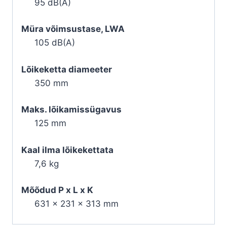
95 dB(A)
Müra võimsustase, LWA
105 dB(A)
Lõikeketta diameeter
350 mm
Maks. lõikamissügavus
125 mm
Kaal ilma lõikekettata
7,6 kg
Mõõdud P x L x K
631 x 231 x 313 mm