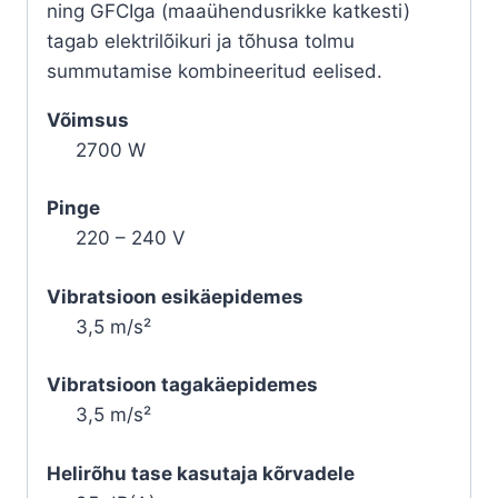
ning GFCIga (maaühendusrikke katkesti)
tagab elektrilõikuri ja tõhusa tolmu
summutamise kombineeritud eelised.
Võimsus
2700 W
Pinge
220 – 240 V
Vibratsioon esikäepidemes
3,5 m/​s²
Vibratsioon tagakäepidemes
3,5 m/​s²
Helirõhu tase kasutaja kõrvadele