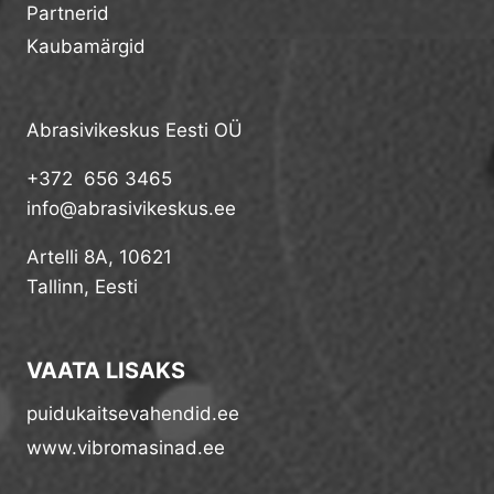
Partnerid
Kaubamärgid
Abrasivikeskus Eesti OÜ
+372 656 3465
info@abrasivikeskus.ee
Artelli 8A, 10621
Tallinn, Eesti
VAATA LISAKS
puidukaitsevahendid.ee
www.vibromasinad.ee