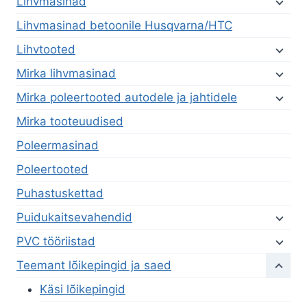
Lihvmasinad
Lihvmasinad betoonile Husqvarna/HTC
Lihvtooted
Mirka lihvmasinad
Mirka poleertooted autodele ja jahtidele
Mirka tooteuudised
Poleermasinad
Poleertooted
Puhastuskettad
Puidukaitsevahendid
PVC tööriistad
Teemant lõikepingid ja saed
Käsi lõikepingid