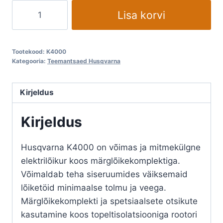
Teemantsaag
Lisa korvi
elektriga
Husqvarna
K4000
Tootekood:
K4000
kogus
Kategooria:
Teemantsaed Husqvarna
Kirjeldus
Kirjeldus
Husqvarna K4000 on võimas ja mitmekülgne
elektrilõikur koos märglõikekomplektiga.
Võimaldab teha siseruumides väiksemaid
lõiketöid minimaalse tolmu ja veega.
Märglõikekomplekti ja spetsiaalsete otsikute
kasutamine koos topeltisolatsiooniga rootori