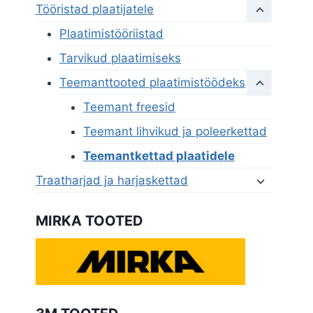
Tööristad plaatijatele
Plaatimistööriistad
Tarvikud plaatimiseks
Teemanttooted plaatimistöödeks
Teemant freesid
Teemant lihvikud ja poleerkettad
Teemantkettad plaatidele
Traatharjad ja harjaskettad
MIRKA TOOTED