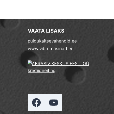
€124,00
VAATA LISAKS
puidukaitsevahendid.ee
www.vibromasinad.ee