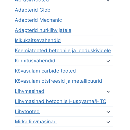
Adapterid Glob
Adapterid Mechanic
Adapterid nurklihvijatele
Isikukaitsevahendid
Keemiatooted betoonile ja looduskividele
Kinnitusvahendid
Kõvasulam carbide tooted
Kõvasulam otsfreesid ja metallipuurid
Lihvmasinad
Lihvmasinad betoonile Husqvarna/HTC
Lihvtooted
Mirka lihvmasinad