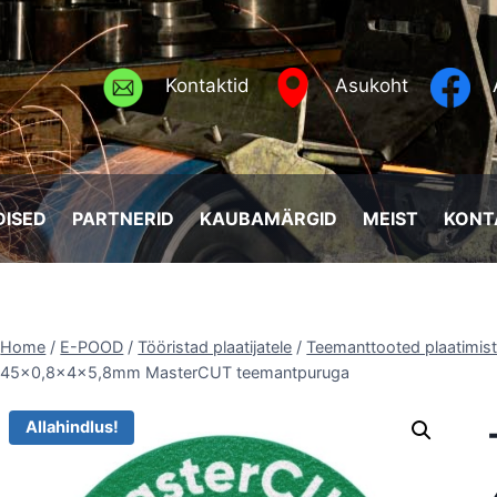
Kontaktid
Asukoht
ISED
PARTNERID
KAUBAMÄRGID
MEIST
KONT
Home
/
E-POOD
/
Tööristad plaatijatele
/
Teemanttooted plaatimis
45×0,8x4x5,8mm MasterCUT teemantpuruga
Allahindlus!