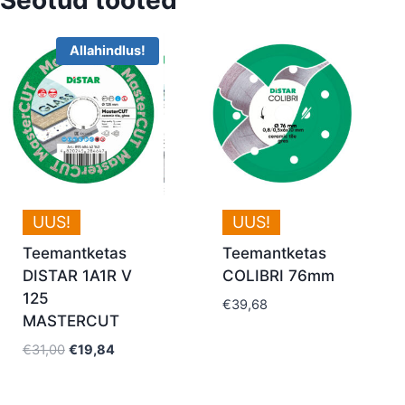
Allahindlus!
UUS!
UUS!
Teemantketas
Teemantketas
DISTAR 1A1R V
COLIBRI 76mm
125
€
39,68
MASTERCUT
Algne
Current
€
31,00
€
19,84
hind
price
oli:
is: