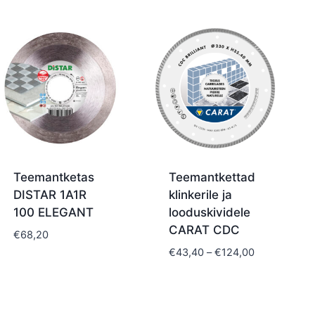
Teemantketas
Teemantkettad
DISTAR 1A1R
klinkerile ja
100 ELEGANT
looduskividele
CARAT CDC
€
68,20
Price
€
43,40
–
€
124,00
range:
€43,40
through