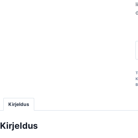
l
d
T
K
B
Kirjeldus
Kirjeldus