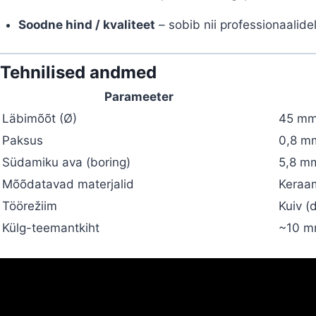
Soodne hind / kvaliteet
– sobib nii professionaalidel
Tehnilised andmed
Parameeter
Läbimõõt (Ø)
45 m
Paksus
0,8 m
Südamiku ava (boring)
5,8 m
Mõõdatavad materjalid
Keraam
Töörežiim
Kuiv (
Külg-teemantkiht
~10 