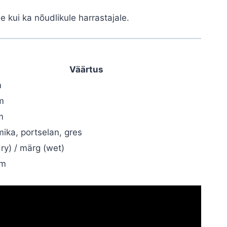
e kui ka nõudlikule harrastajale.
Väärtus
m
m
m
ika, portselan, gres
dry) / märg (wet)
mm