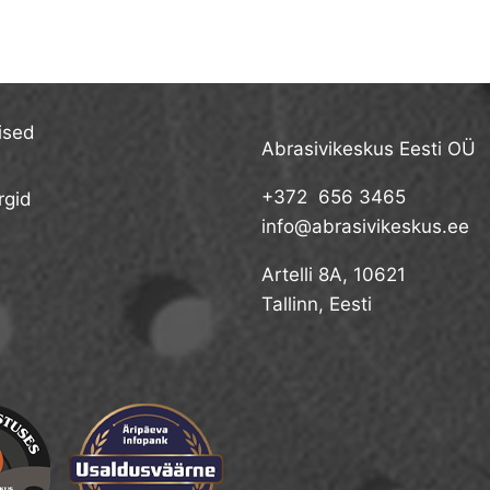
€31,00.
€19,84.
ised
Abrasivikeskus Eesti OÜ
+372 656 3465
gid
info@abrasivikeskus.ee
Artelli 8A, 10621
Tallinn, Eesti