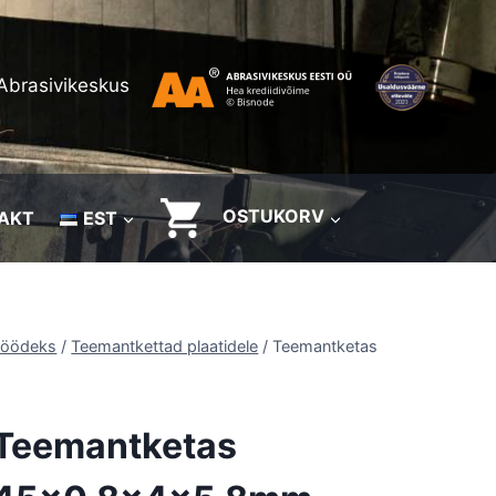
Abrasivikeskus
OSTUKORV
AKT
EST
töödeks
/
Teemantkettad plaatidele
/
Teemantketas
Teemantketas