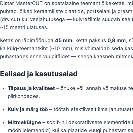
Distar MasterCUT on spetsiaalne teemantlõikeketas, m
puhtad lõiked keraamiliste plaatide, portselani ja gresma
(dry cut) kui veejahutusega — kuivrežiimis suudab see 
~15 meetri ulatuses.
Ketas on läbimõõduga
45 mm
, ketta paksus
0,8 mm
, 
ka külg-teemantkiht (~10 mm), mis võimaldab seda kasu
puhastades enne vuugitäidet — seega kaasneb mitmek
Eelised ja kasutusalad
Täpsus ja kvaliteet
– õhuke võll annab võimaluse teh
piirkondades.
Kuiv ja märg töö
– töötab efektiivselt ilma jahutuset
Mitmekülgne
– sobib nii dekoratiivsete elementide 
mööblielemendid) kui ka plaatide vuugi puhastamise