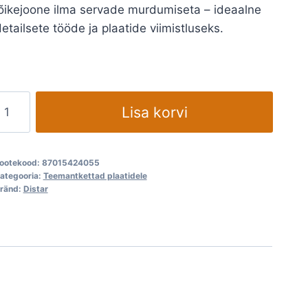
õikejoone ilma servade murdumiseta – ideaalne
etailsete tööde ja plaatide viimistluseks.
Teemantketas
Lisa korvi
45x0,8x4x5,8mm
MasterCUT
teemantpuruga
ootekood:
87015424055
kogus
ategooria:
Teemantkettad plaatidele
ränd:
Distar