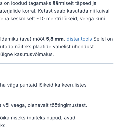
is on loodud tagamaks äärmiselt täpsed ja
terjalide korral. Ketast saab kasutada nii kuival
teha keskmiselt ~10 meetri lõikeid, veega kuni
südamiku (ava) mõõt
5,8 mm
.
distar.tools
Sellel on
tada näiteks plaatide vahelist ühendust
ülgne kasutusvõimalus.
a väga puhtaid lõikeid ka keerulistes
a või veega, olenevalt töötingimustest.
lõikamiseks (näiteks nupud, avad,
ks.