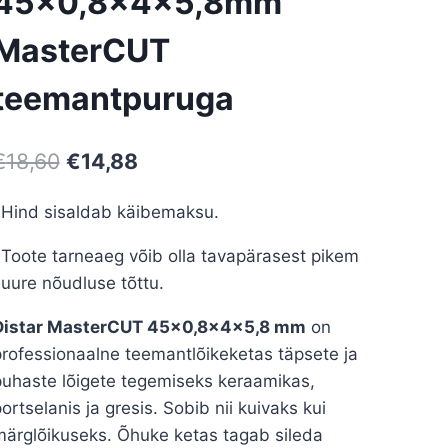
45×0,8x4x5,8mm
MasterCUT
teemantpuruga
Algne
Current
€
18,60
€
14,88
hind
price
*Hind sisaldab käibemaksu.
oli:
is:
Toote tarneaeg võib olla tavapärasest pikem
€18,60.
€14,88.
uure nõudluse tõttu.
Distar MasterCUT 45×0,8×4×5,8 mm
on
rofessionaalne teemantlõikeketas täpsete ja
puhaste lõigete tegemiseks keraamikas,
ortselanis ja gresis. Sobib nii kuivaks kui
märglõikuseks. Õhuke ketas tagab sileda