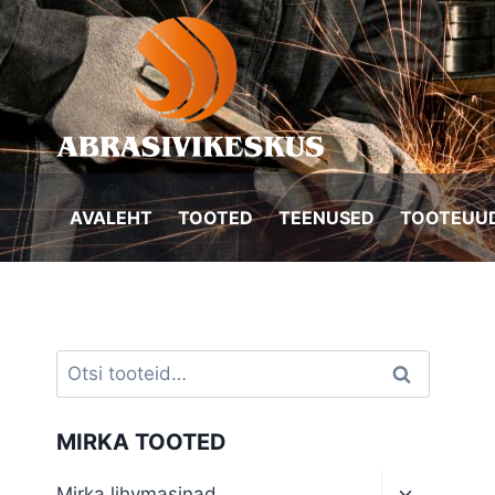
Skip
to
content
AVALEHT
TOOTED
TEENUSED
TOOTEUUD
Otsi:
Otsi
MIRKA TOOTED
Toggle
Mirka lihvmasinad