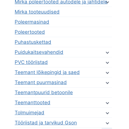
Mirka poleertooted autodele ja jahtidele
Mirka tooteuudised
Poleermasinad
Poleertooted
Puhastuskettad
Puidukaitsevahendid
PVC tööriistad
Teemant lõikepingid ja saed
Teemant puurmasinad
Teemantpuurid betoonile
Teemanttooted
Tolmuimejad
Tööriistad ja tarvikud Gson