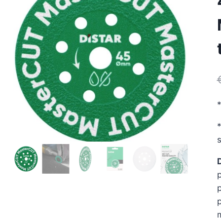
*
s
p
p