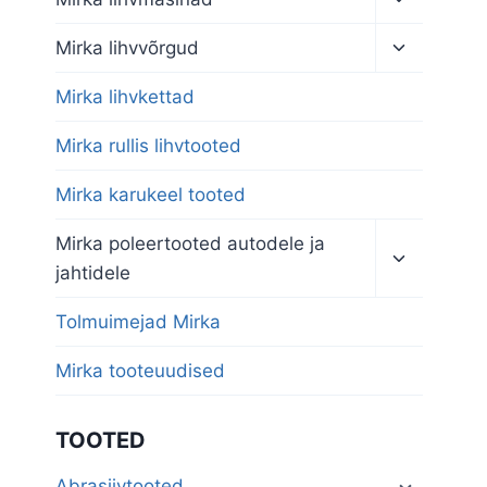
child
menu
Toggle
Mirka lihvvõrgud
child
menu
Mirka lihvkettad
Mirka rullis lihvtooted
Mirka karukeel tooted
Toggle
Mirka poleertooted autodele ja
child
jahtidele
menu
Tolmuimejad Mirka
Mirka tooteuudised
TOOTED
Abrasiivtooted