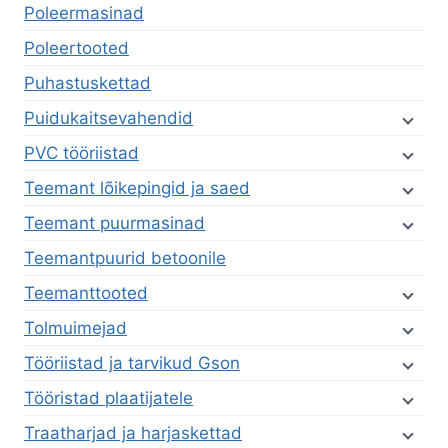
Poleermasinad
Poleertooted
Puhastuskettad
Puidukaitsevahendid
PVC tööriistad
Teemant lõikepingid ja saed
Teemant puurmasinad
Teemantpuurid betoonile
Teemanttooted
Tolmuimejad
Tööriistad ja tarvikud Gson
Tööristad plaatijatele
Traatharjad ja harjaskettad