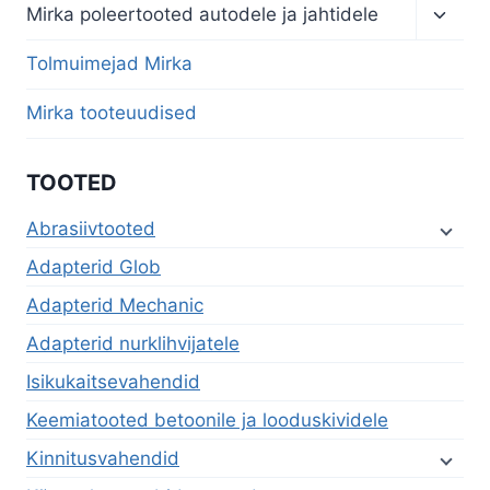
Toggl
Mirka poleertooted autodele ja jahtidele
child
menu
Tolmuimejad Mirka
Mirka tooteuudised
TOOTED
Abrasiivtooted
Adapterid Glob
Adapterid Mechanic
Adapterid nurklihvijatele
Isikukaitsevahendid
Keemiatooted betoonile ja looduskividele
Kinnitusvahendid