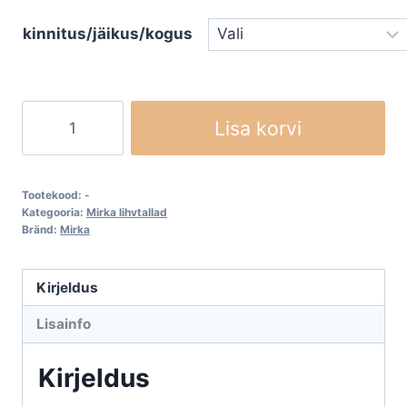
through
kinnitus/jäikus/kogus
€119,04
Mirka
Lisa korvi
Backing
Pad
Ø
Tootekood:
-
32
Kategooria:
Mirka lihvtallad
Bränd:
Mirka
mm
Quick
Lock
Kirjeldus
kogus
Lisainfo
Kirjeldus