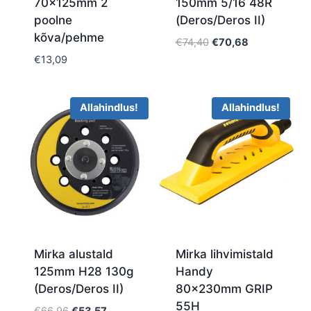
70x125mm 2
150mm 5/16 48R
poolne
(Deros/Deros II)
kõva/pehme
Algne
Current
€
74,40
€
70,68
hind
price
€
13,09
oli:
is:
€74,40.
€70,68.
Allahindlus!
Allahindlus!
Mirka alustald
Mirka lihvimistald
125mm H28 130g
Handy
(Deros/Deros II)
80x230mm GRIP
55H
Algne
Current