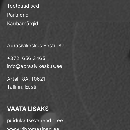
Tooteuudised
Partnerid
Kaubamärgid
Abrasivikeskus Eesti OÜ
+372 656 3465
info@abrasivikeskus.ee
Artelli 8A, 10621
Tallinn, Eesti
VAATA LISAKS
puidukaitsevahendid.ee
www.vibromasinad.ee