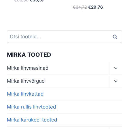
€
66,96
€
53,57
hind
price
Algne
Current
€
34,72
€
29,76
oli:
is:
hind
price
€66,96.
€53,57.
oli:
is:
€34,72.
€29,76.
Otsi:
Otsi
MIRKA TOOTED
Toggl
Mirka lihvmasinad
child
menu
Toggl
Mirka lihvvõrgud
child
menu
Mirka lihvkettad
Mirka rullis lihvtooted
Mirka karukeel tooted