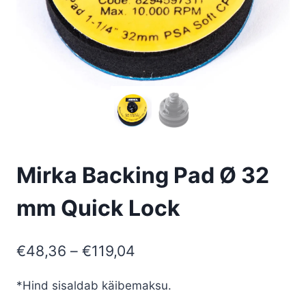
Mirka Backing Pad Ø 32
mm Quick Lock
Price
€
48,36
–
€
119,04
range:
*Hind sisaldab käibemaksu.
€48,36