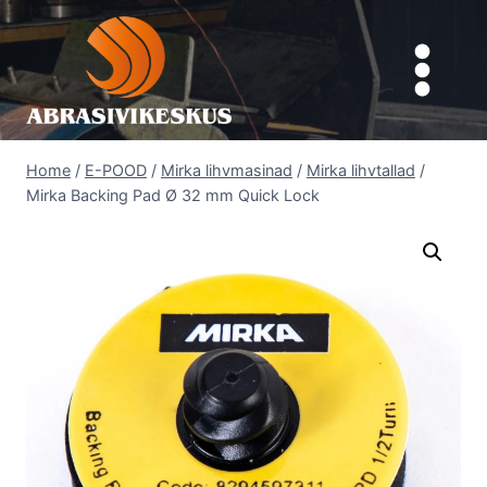
Skip
to
content
Home
/
E-POOD
/
Mirka lihvmasinad
/
Mirka lihvtallad
/
Mirka Backing Pad Ø 32 mm Quick Lock