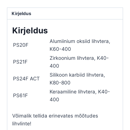
Kirjeldus
Kirjeldus
Alumiinium oksiid lihvtera,
PS20F
K60-400
Zirkoonium lihvtera, K40-
PS21F
400
Silikoon karbiid lihvtera,
PS24F ACT
K80-800
Keraamiline lihvtera, K40-
PS61F
400
Võimalik tellida erinevates mõõtudes
lihvlinte!