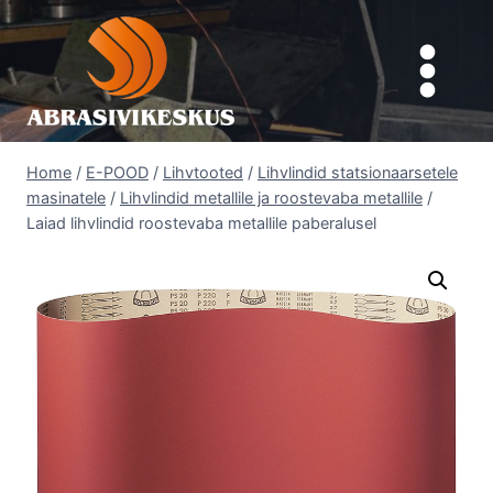
Skip
to
content
Home
/
E-POOD
/
Lihvtooted
/
Lihvlindid statsionaarsetele
masinatele
/
Lihvlindid metallile ja roostevaba metallile
/
Laiad lihvlindid roostevaba metallile paberalusel