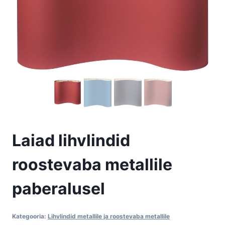
Laiad lihvlindid
roostevaba metallile
paberalusel
Kategooria:
Lihvlindid metallile ja roostevaba metallile