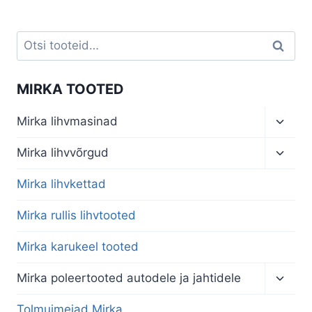
Otsi:
Otsi
MIRKA TOOTED
Toggl
Mirka lihvmasinad
child
menu
Toggl
Mirka lihvvõrgud
child
menu
Mirka lihvkettad
Mirka rullis lihvtooted
Mirka karukeel tooted
Toggl
Mirka poleertooted autodele ja jahtidele
child
menu
Tolmuimejad Mirka