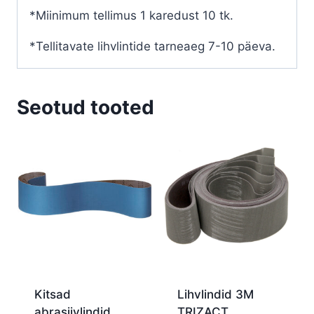
*Miinimum tellimus 1 karedust 10 tk.
*Tellitavate lihvlintide tarneaeg 7-10 päeva.
Seotud tooted
Kitsad
Lihvlindid 3M
abrasiivlindid
TRIZACT