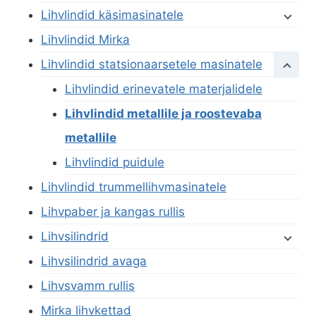
Lihvlindid käsimasinatele
Lihvlindid Mirka
Lihvlindid statsionaarsetele masinatele
Lihvlindid erinevatele materjalidele
Lihvlindid metallile ja roostevaba
metallile
Lihvlindid puidule
Lihvlindid trummellihvmasinatele
Lihvpaber ja kangas rullis
Lihvsilindrid
Lihvsilindrid avaga
Lihvsvamm rullis
Mirka lihvkettad