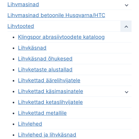
Lihvmasinad
Lihvmasinad betoonile Husqvarna/HTC
Lihvtooted
Klingspor abrasiivtoodete kataloog
Lihvkäsnad
Lihvkäsnad õhukesed
Lihvketaste alustallad
Lihvkettad äärelihvijatele
Lihvkettad käsimasinatele
Lihvkettad ketaslihvijatele
Lihvkettad metallile
Lihvlehed
Lihvlehed ja lihvkäsnad