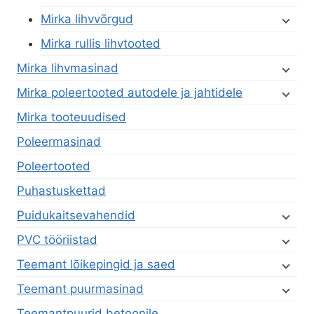
Mirka lihvvõrgud
Mirka rullis lihvtooted
Mirka lihvmasinad
Mirka poleertooted autodele ja jahtidele
Mirka tooteuudised
Poleermasinad
Poleertooted
Puhastuskettad
Puidukaitsevahendid
PVC tööriistad
Teemant lõikepingid ja saed
Teemant puurmasinad
Teemantpuurid betoonile