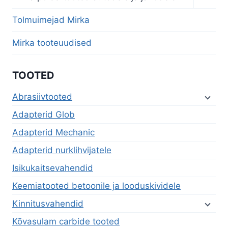
child
menu
Tolmuimejad Mirka
Mirka tooteuudised
TOOTED
Abrasiivtooted
Adapterid Glob
Adapterid Mechanic
Adapterid nurklihvijatele
Isikukaitsevahendid
Keemiatooted betoonile ja looduskividele
Kinnitusvahendid
Kõvasulam carbide tooted