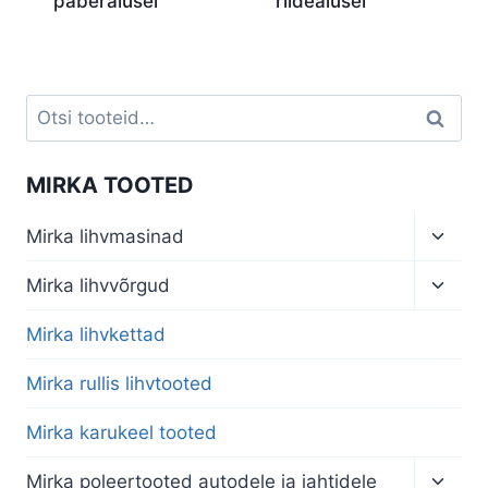
paberalusel
riidealusel
Otsi:
Otsi
MIRKA TOOTED
Toggl
Mirka lihvmasinad
child
menu
Toggl
Mirka lihvvõrgud
child
menu
Mirka lihvkettad
Mirka rullis lihvtooted
Mirka karukeel tooted
Toggl
Mirka poleertooted autodele ja jahtidele