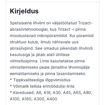
Kirjeldus
Spetsiaalne lihvlint on väljatöötatud Trizact-
abrasiivtehnoloogial, kus Trizact -i pinna
moodustavad mikropüramiidid. Kui püramiidi
struktuur kulub, ilmub nähtavale uus
abrasiivpind. See omadus pikendab lihvlindi
kasutusiga ja jätab alati ühtlase
viimistluspinna. Linte kasutatakse pinna
viimistlemiseks peale jämelihvi lihvimisjälje
eemaldamiseks ja pinna tasandamiseks.
* Tippkvaliteediga lõppviimistlus
* Võimalik tellida erimõõdulisi linte
* Karedused: A6, A16, A30, A45, A65, A80,
A100, A160, A300, A400