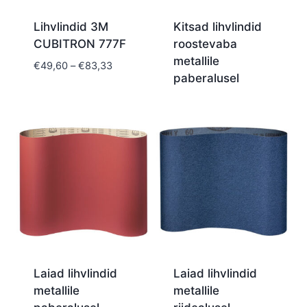
Lihvlindid 3M
Kitsad lihvlindid
CUBITRON 777F
roostevaba
metallile
Price
€
49,60
–
€
83,33
paberalusel
range:
€49,60
through
€83,33
Laiad lihvlindid
Laiad lihvlindid
metallile
metallile