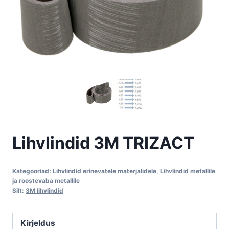
Lihvlindid 3M TRIZACT
Kategooriad:
Lihvlindid erinevatele materjalidele
,
Lihvlindid metallile
ja roostevaba metallile
Silt:
3M lihvlindid
Kirjeldus