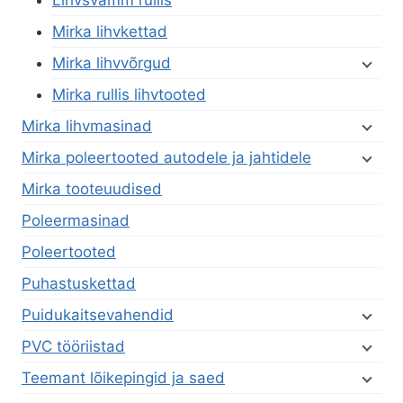
Mirka lihvkettad
Mirka lihvvõrgud
Mirka rullis lihvtooted
Mirka lihvmasinad
Mirka poleertooted autodele ja jahtidele
Mirka tooteuudised
Poleermasinad
Poleertooted
Puhastuskettad
Puidukaitsevahendid
PVC tööriistad
Teemant lõikepingid ja saed