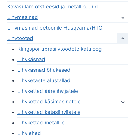
Kõvasulam otsfreesid ja metallipuurid
Lihvmasinad
Lihvmasinad betoonile Husqvarna/HTC
Lihvtooted
Klingspor abrasiivtoodete kataloog
Lihvkäsnad
Lihvkäsnad õhukesed
Lihvketaste alustallad
Lihvkettad äärelihvijatele
Lihvkettad käsimasinatele
Lihvkettad ketaslihvijatele
Lihvkettad metallile
Lihvlehed