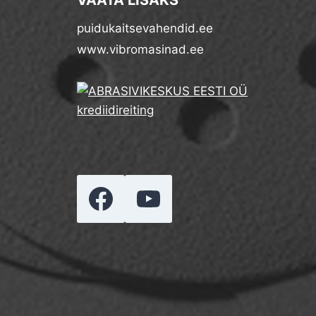
VAATA LISAKS
puidukaitsevahendid.ee
www.vibromasinad.ee