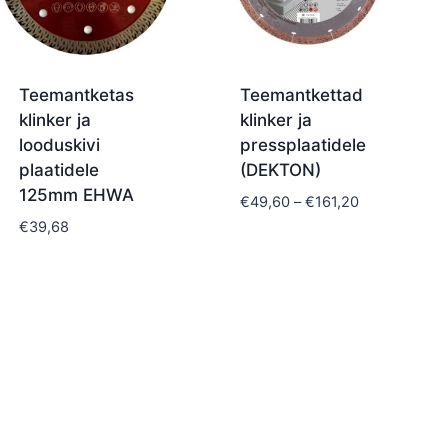
Teemantketas
Teemantkettad
klinker ja
klinker ja
looduskivi
pressplaatidele
plaatidele
(DEKTON)
125mm EHWA
Price
€
49,60
–
€
161,20
range:
€
39,68
€49,60
through
€161,20