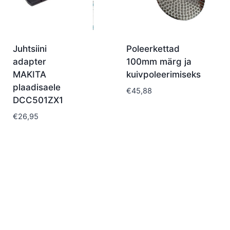
Juhtsiini
Poleerkettad
adapter
100mm märg ja
MAKITA
kuivpoleerimiseks
plaadisaele
€
45,88
DCC501ZX1
€
26,95