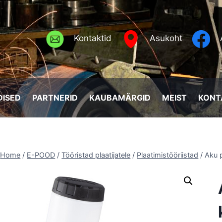
Kontaktid
Asukoht
ISED
PARTNERID
KAUBAMÄRGID
MEIST
KONT
Home
/
E-POOD
/
Tööristad plaatijatele
/
Plaatimistööriistad
/
Aku p