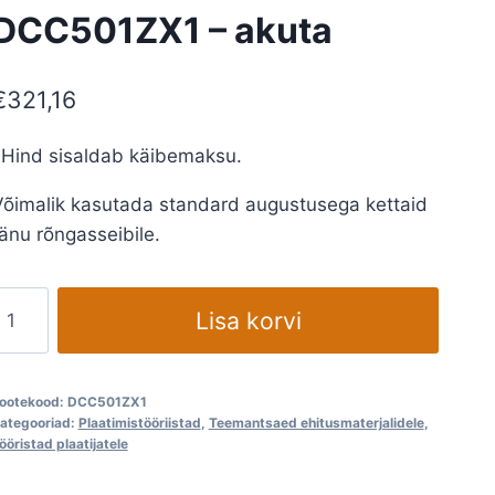
DCC501ZX1 – akuta
€
321,16
*Hind sisaldab käibemaksu.
Võimalik kasutada standard augustusega kettaid
änu rõngasseibile.
Aku
Lisa korvi
laatide
a
laasilõikur
ootekood:
DCC501ZX1
akita
ategooriad:
Plaatimistööriistad
,
Teemantsaed ehitusmaterjalidele
,
ööristad plaatijatele
DCC501ZX1