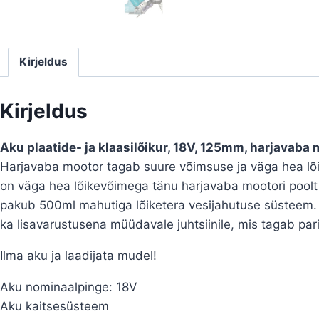
a
Kirjeldus
Kirjeldus
Aku plaatide- ja klaasilõikur, 18V, 125mm, harjavaba
Harjavaba mootor tagab suure võimsuse ja väga hea lõik
on väga hea lõikevõimega tänu harjavaba mootori poolt
pakub 500ml mahutiga lõiketera vesijahutuse süsteem.
ka lisavarustusena müüdavale juhtsiinile, mis tagab pa
Ilma aku ja laadijata mudel!
Aku nominaalpinge: 18V
Aku kaitsesüsteem