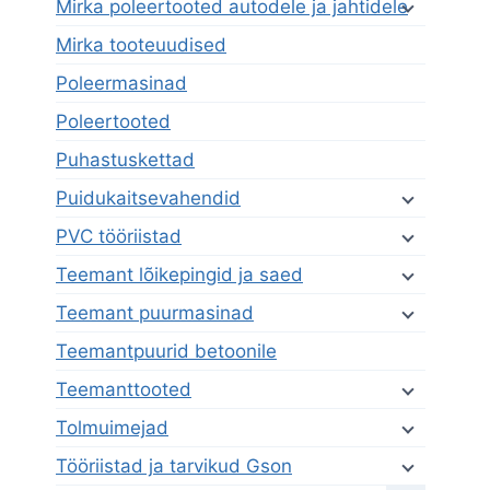
Mirka poleertooted autodele ja jahtidele
Mirka tooteuudised
Poleermasinad
Poleertooted
Puhastuskettad
Puidukaitsevahendid
PVC tööriistad
Teemant lõikepingid ja saed
Teemant puurmasinad
Teemantpuurid betoonile
Teemanttooted
Tolmuimejad
Tööriistad ja tarvikud Gson