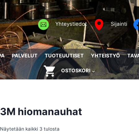
Yhteystiedot
Sijainti
PA
PALVELUT
TUOTEUUTISET
YHTEISTYÖ
TAV
OSTOSKORI
3M hiomanauhat
Sorted
Näytetään kaikki 3 tulosta
by