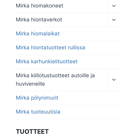
Toggle
Mirka hiomakoneet
child
menu
Toggle
Mirka hiontaverkot
child
menu
Mirka hiomalaikat
Mirka hiontatuotteet rullissa
Mirka karhunkielituotteet
Toggle
Mirka kiillotustuotteet autoille ja
child
huviveneille
menu
Mirka pölynimurit
Mirka tuoteuutisia
TUOTTEET