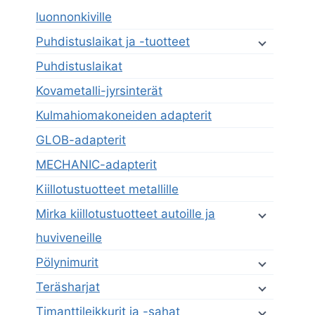
luonnonkiville
Puhdistuslaikat ja -tuotteet
Puhdistuslaikat
Kovametalli-jyrsinterät
Kulmahiomakoneiden adapterit
GLOB-adapterit
MECHANIC-adapterit
Kiillotustuotteet metallille
Mirka kiillotustuotteet autoille ja
huviveneille
Pölynimurit
Teräsharjat
Timanttileikkurit ja -sahat