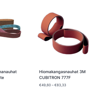
omanauhat
Hiomakangasnauhat 3M
te
CUBITRON 777F
Hintaluokka:
€
49,60
–
€
83,33
€49,60
-
€83,33