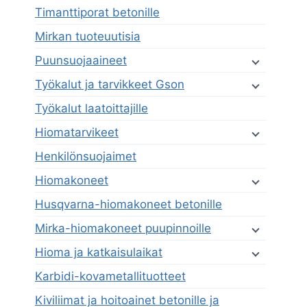
Timanttiporat betonille
Mirkan tuoteuutisia
Puunsuojaaineet
Työkalut ja tarvikkeet Gson
Työkalut laatoittajille
Hiomatarvikeet
Henkilönsuojaimet
Hiomakoneet
Husqvarna-hiomakoneet betonille
Mirka-hiomakoneet puupinnoille
Hioma ja katkaisulaikat
Karbidi-kovametallituotteet
Kiviliimat ja hoitoainet betonille ja