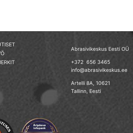
TISET
Abrasivikeskus Eesti OÜ
YÖ
+372 656 3465
ERKIT
info@abrasivikeskus.ee
Artelli 8A, 10621
Tallinn, Eesti