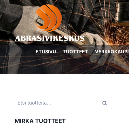
Siirry
sisältöön
ETUSIVU
TUOTTEET
VERKKOKAUP
Etsi:
Haku
MIRKA TUOTTEET