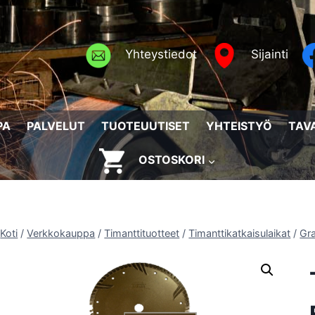
Yhteystiedot
Sijainti
PA
PALVELUT
TUOTEUUTISET
YHTEISTYÖ
TAV
OSTOSKORI
Koti
/
Verkkokauppa
/
Timanttituotteet
/
Timanttikatkaisulaikat
/
Gra