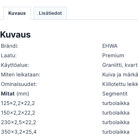
Kuvaus
Lisätiedot
Kuvaus
Brändi:
EHWA
Laatu:
Premium
Käyttöalue:
Graniitti, kvart
Miten leikataan:
Kuiva ja märk
Ominaisuudet:
Kiillotettu lei
Mitat
(mm)
Segmentit
125×2,2×22,2
turbolaikka
150×2,2×22,2
turbolaikka
230×2,5×22,2
turbolaikka
350×3,2×25,4
turbolaikka