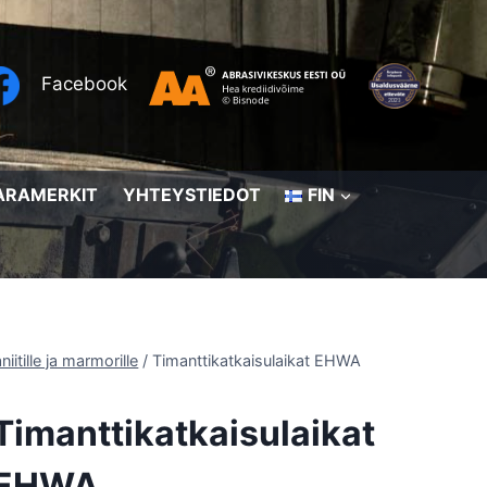
Facebook
ARAMERKIT
YHTEYSTIEDOT
FIN
niitille ja marmorille
/
Timanttikatkaisulaikat EHWA
Timanttikatkaisulaikat
EHWA