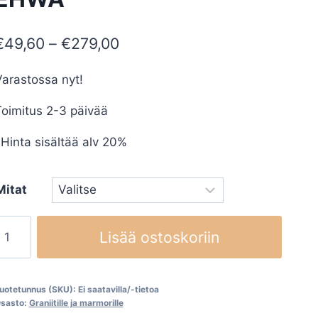
Hintaluokka:
€
49,60
–
€
279,00
€49,60
arastossa nyt!
-
oimitus 2-3 päivää
€279,00
Hinta sisältää alv 20%
Mitat
imanttikatkaisulaikat
Lisää ostoskoriin
EHWA
määrä
uotetunnus (SKU):
Ei saatavilla/-tietoa
sasto:
Graniitille ja marmorille