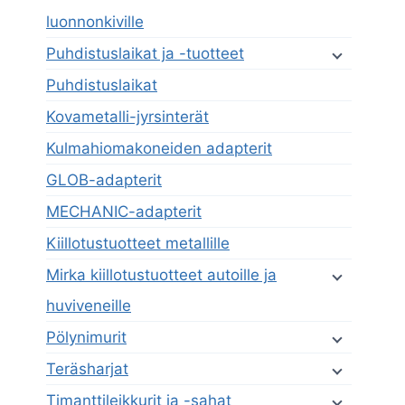
luonnonkiville
Puhdistuslaikat ja -tuotteet
Puhdistuslaikat
Kovametalli-jyrsinterät
Kulmahiomakoneiden adapterit
GLOB-adapterit
MECHANIC-adapterit
Kiillotustuotteet metallille
Mirka kiillotustuotteet autoille ja
huviveneille
Pölynimurit
Teräsharjat
Timanttileikkurit ja -sahat