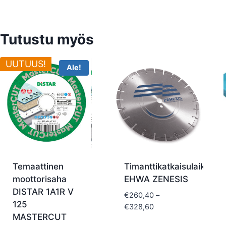
Tutustu myös
UUTUUS!
Ale!
Temaattinen
Timanttikatkaisulaikat
moottorisaha
EHWA ZENESIS
DISTAR 1A1R V
€
260,40
–
125
Hintaluokka:
€
328,60
MASTERCUT
€260,40