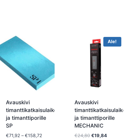
Ale!
Avauskivi
Avauskivi
timanttikatkaisulaikoille
timanttikatkaisulaikoille
ja timanttiporille
ja timanttiporille
SP
MECHANIC
Hintaluokka:
Alkuperäinen
Nykyinen
€
71,92
–
€
158,72
€
24,80
€
19,84