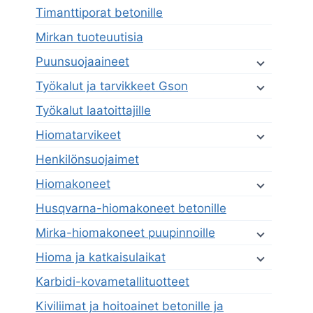
Timanttiporat betonille
Mirkan tuoteuutisia
Puunsuojaaineet
Työkalut ja tarvikkeet Gson
Työkalut laatoittajille
Hiomatarvikeet
Henkilönsuojaimet
Hiomakoneet
Husqvarna-hiomakoneet betonille
Mirka-hiomakoneet puupinnoille
Hioma ja katkaisulaikat
Karbidi-kovametallituotteet
Kiviliimat ja hoitoainet betonille ja