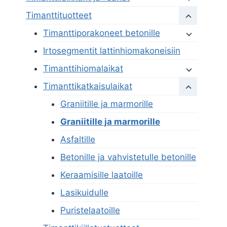
Timanttituotteet
Timanttiporakoneet betonille
Irtosegmentit lattinhiomakoneisiin
Timanttihiomalaikat
Timanttikatkaisulaikat
Graniitille ja marmorille
Graniitille ja marmorille
Asfaltille
Betonille ja vahvistetulle betonille
Keraamisille laatoille
Lasikuidulle
Puristelaatoille