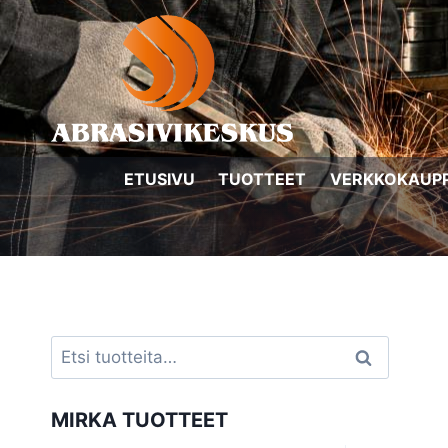
Siirry
sisältöön
ETUSIVU
TUOTTEET
VERKKOKAUP
Etsi:
Haku
MIRKA TUOTTEET