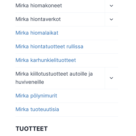
Toggle
Mirka hiomakoneet
child
menu
Toggle
Mirka hiontaverkot
child
menu
Mirka hiomalaikat
Mirka hiontatuotteet rullissa
Mirka karhunkielituotteet
Toggle
Mirka kiillotustuotteet autoille ja
child
huviveneille
menu
Mirka pölynimurit
Mirka tuoteuutisia
TUOTTEET