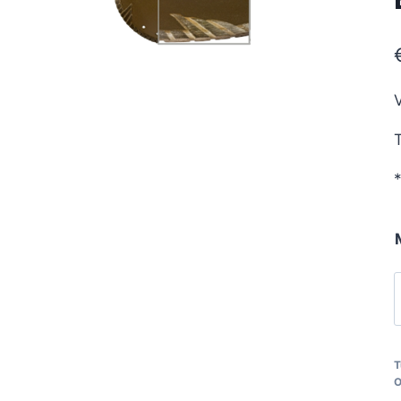
V
T
*
T
T
O