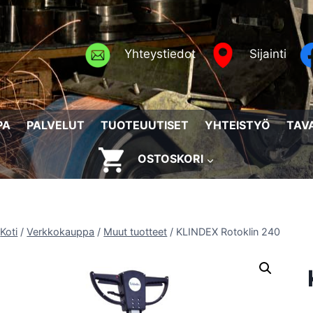
Yhteystiedot
Sijainti
PA
PALVELUT
TUOTEUUTISET
YHTEISTYÖ
TAV
OSTOSKORI
Koti
/
Verkkokauppa
/
Muut tuotteet
/
KLINDEX Rotoklin 240