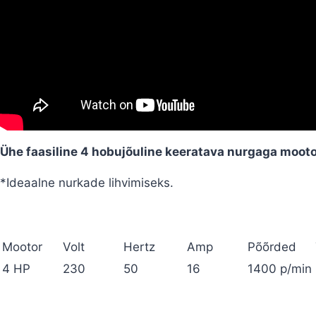
Ühe faasiline 4 hobujõuline keeratava nurgaga moot
*Ideaalne nurkade lihvimiseks.
Mootor
Volt
Hertz
Amp
Põõrded
4 HP
230
50
16
1400 p/min