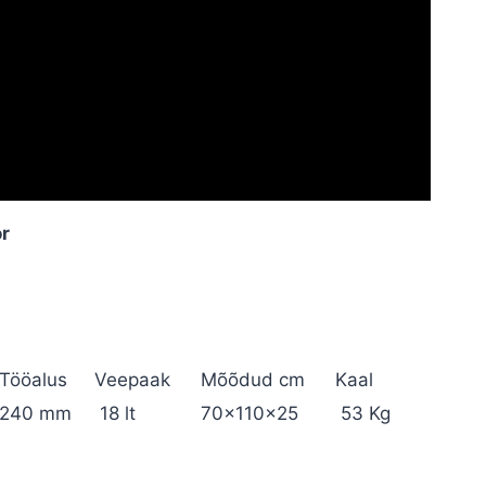
or
Tööalus
Veepaak
Mõõdud cm
Kaal
240 mm
18 lt
70x110x25
53 Kg