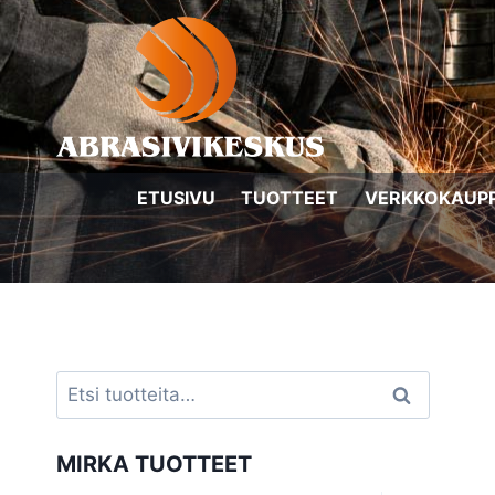
Siirry
sisältöön
ETUSIVU
TUOTTEET
VERKKOKAUP
Etsi:
Haku
MIRKA TUOTTEET