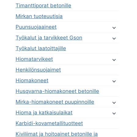
Timanttiporat betonille
Mirkan tuoteuutisia
Puunsuojaaineet
Työkalut ja tarvikkeet Gson
Työkalut laatoittajille
Hiomatarvikeet
Henkilönsuojaimet
Hiomakoneet
Husqvarna-hiomakoneet betonille
Mirka-hiomakoneet puupinnoille
Hioma ja katkaisulaikat
Karbidi-kovametallituotteet
Kiviliimat ja hoitoainet betonille ja