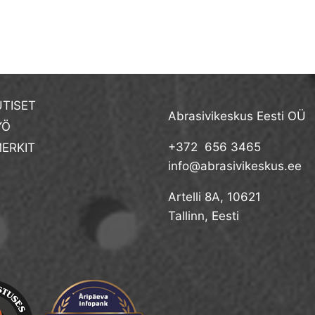
TISET
Abrasivikeskus Eesti OÜ
YÖ
+372 656 3465
ERKIT
info@abrasivikeskus.ee
Artelli 8A, 10621
Tallinn, Eesti