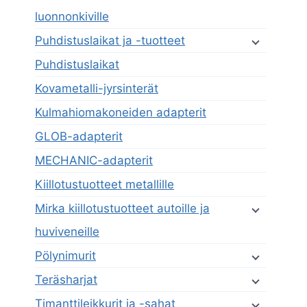
luonnonkiville
Puhdistuslaikat ja -tuotteet
Puhdistuslaikat
Kovametalli-jyrsinterät
Kulmahiomakoneiden adapterit
GLOB-adapterit
MECHANIC-adapterit
Kiillotustuotteet metallille
Mirka kiillotustuotteet autoille ja
huviveneille
Pölynimurit
Teräsharjat
Timanttileikkurit ja -sahat