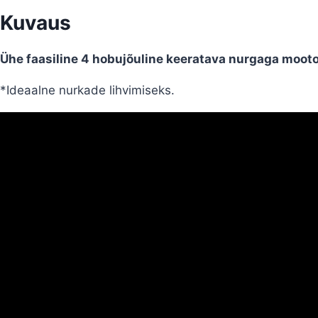
Kuvaus
Ühe faasiline 4 hobujõuline keeratava nurgaga moot
*Ideaalne nurkade lihvimiseks.