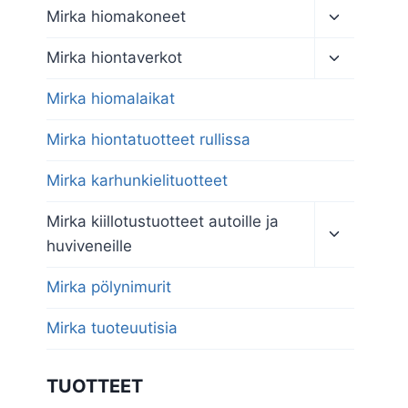
Toggle
Mirka hiomakoneet
child
menu
Toggle
Mirka hiontaverkot
child
menu
Mirka hiomalaikat
Mirka hiontatuotteet rullissa
Mirka karhunkielituotteet
Toggle
Mirka kiillotustuotteet autoille ja
child
huviveneille
menu
Mirka pölynimurit
Mirka tuoteuutisia
TUOTTEET