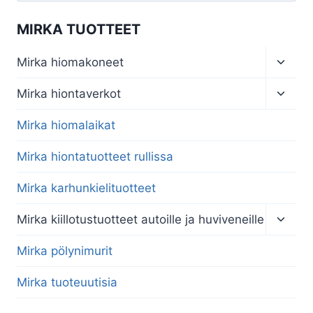
MIRKA TUOTTEET
Toggl
Mirka hiomakoneet
child
menu
Toggl
Mirka hiontaverkot
child
menu
Mirka hiomalaikat
Mirka hiontatuotteet rullissa
Mirka karhunkielituotteet
Toggl
Mirka kiillotustuotteet autoille ja huviveneille
child
menu
Mirka pölynimurit
Mirka tuoteuutisia