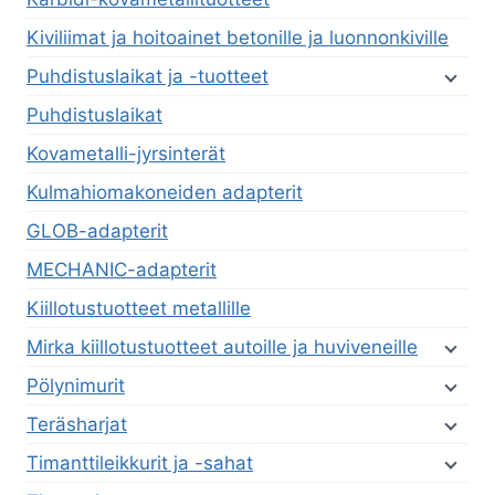
Kiviliimat ja hoitoainet betonille ja luonnonkiville
Puhdistuslaikat ja -tuotteet
Puhdistuslaikat
Kovametalli-jyrsinterät
Kulmahiomakoneiden adapterit
GLOB-adapterit
MECHANIC-adapterit
Kiillotustuotteet metallille
Mirka kiillotustuotteet autoille ja huviveneille
Pölynimurit
Teräsharjat
Timanttileikkurit ja -sahat