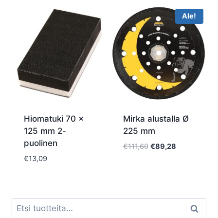
Ale!
Hiomatuki 70 x
Mirka alustalla Ø
125 mm 2-
225 mm
puolinen
Alkuperäinen
Nykyinen
€
111,60
€
89,28
hinta
hinta
€
13,09
oli:
on:
€111,60.
€89,28.
Etsi:
Haku