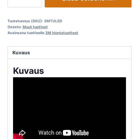
kunnostussarja
3M
Car
Tuotetunnus (SKU):
3MTULED
Care
Osasto:
Muut tuotteet
Avainsana tuotteelle
3M hiontatuotteet
määrä
Kuvaus
Kuvaus