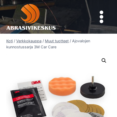
Siirry
sisältöön
Koti
/
Verkkokauppa
/
Muut tuotteet
/
Ajovalojen
kunnostussarja 3M Car Care