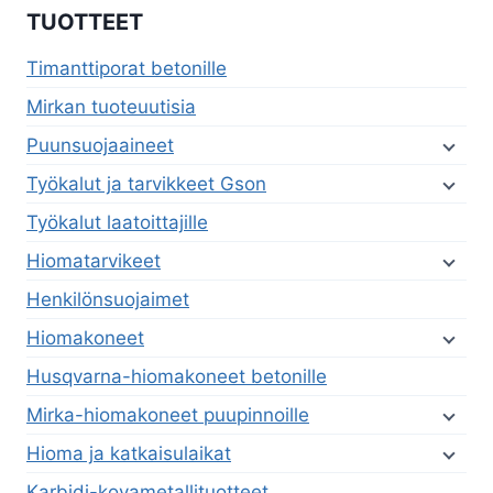
TUOTTEET
Timanttiporat betonille
Mirkan tuoteuutisia
Puunsuojaaineet
Työkalut ja tarvikkeet Gson
Työkalut laatoittajille
Hiomatarvikeet
Henkilönsuojaimet
Hiomakoneet
Husqvarna-hiomakoneet betonille
Mirka-hiomakoneet puupinnoille
Hioma ja katkaisulaikat
Karbidi-kovametallituotteet