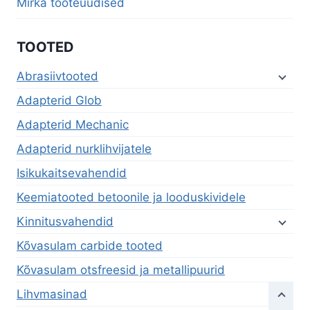
Mirka tooteuudised
TOOTED
Abrasiivtooted
Adapterid Glob
Adapterid Mechanic
Adapterid nurklihvijatele
Isikukaitsevahendid
Keemiatooted betoonile ja looduskividele
Kinnitusvahendid
Kõvasulam carbide tooted
Kõvasulam otsfreesid ja metallipuurid
Lihvmasinad