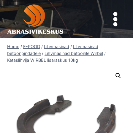
Skip
to
content
Home
/
E-POOD
/
Lihvmasinad
/
Lihvmasinad
betoonpindadele
/
Lihvmasinad betoonile Wirbel
/
Ketaslihvija WIRBEL lisaraskus 10kg