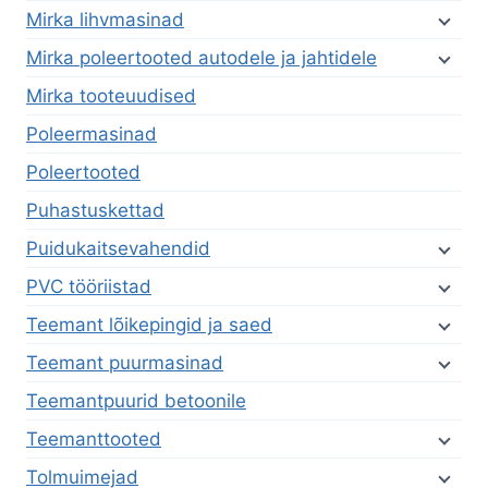
Mirka lihvmasinad
Mirka poleertooted autodele ja jahtidele
Mirka tooteuudised
Poleermasinad
Poleertooted
Puhastuskettad
Puidukaitsevahendid
PVC tööriistad
Teemant lõikepingid ja saed
Teemant puurmasinad
Teemantpuurid betoonile
Teemanttooted
Tolmuimejad