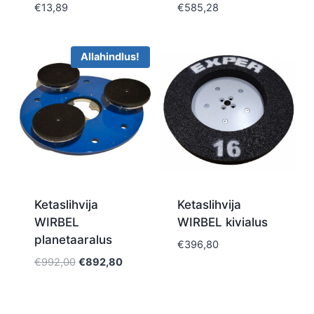
€
13,89
€
585,28
Allahindlus!
Ketaslihvija
Ketaslihvija
WIRBEL
WIRBEL kivialus
planetaaralus
€
396,80
Algne
Current
€
992,00
€
892,80
hind
price
oli:
is:
€992,00.
€892,80.