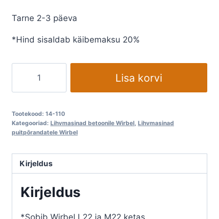
Tarne 2-3 päeva
*Hind sisaldab käibemaksu 20%
Ketaslihvija
Lisa korvi
WIRBEL
lisaraskus
10kg
Tootekood:
14-110
kogus
Kategooriad:
Lihvmasinad betoonile Wirbel
,
Lihvmasinad
puitpõrandatele Wirbel
Kirjeldus
Kirjeldus
*Sobib Wirbel L22 ja M22 ketas