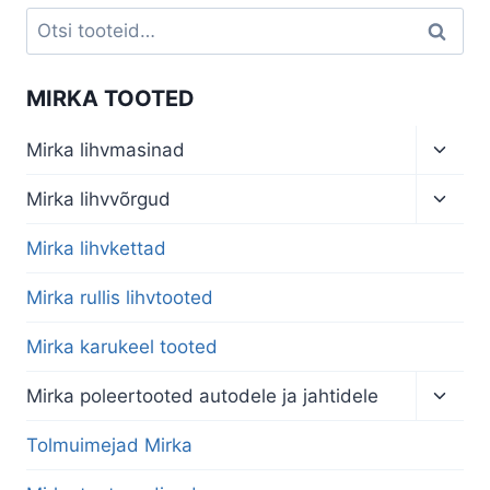
Otsi:
Otsi
MIRKA TOOTED
Toggl
Mirka lihvmasinad
child
menu
Toggl
Mirka lihvvõrgud
child
menu
Mirka lihvkettad
Mirka rullis lihvtooted
Mirka karukeel tooted
Toggl
Mirka poleertooted autodele ja jahtidele
child
menu
Tolmuimejad Mirka