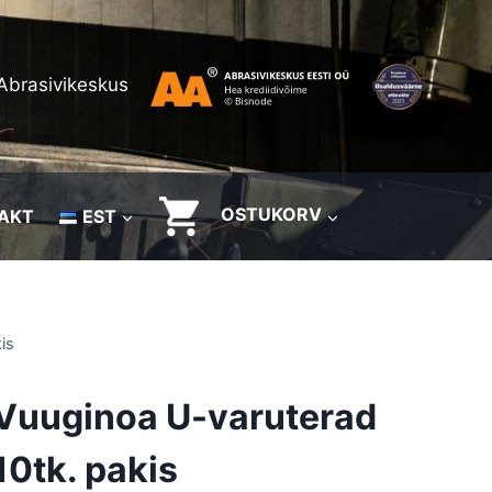
Abrasivikeskus
OSTUKORV
AKT
EST
is
Vuuginoa U-varuterad
10tk. pakis