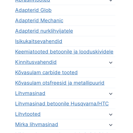
Adapterid Glob
Adapterid Mechanic
Adapterid nurklihvijatele
Isikukaitsevahendid
Keemiatooted betoonile ja looduskividele
Kinnitusvahendid
Kõvasulam carbide tooted
Kõvasulam otsfreesid ja metallipuurid
Lihvmasinad
Lihvmasinad betoonile Husqvarna/HTC
Lihvtooted
Mirka lihvmasinad