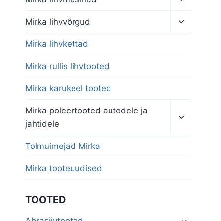
child
menu
Toggle
Mirka lihvvõrgud
child
menu
Mirka lihvkettad
Mirka rullis lihvtooted
Mirka karukeel tooted
Toggle
Mirka poleertooted autodele ja
child
jahtidele
menu
Tolmuimejad Mirka
Mirka tooteuudised
TOOTED
Abrasiivtooted