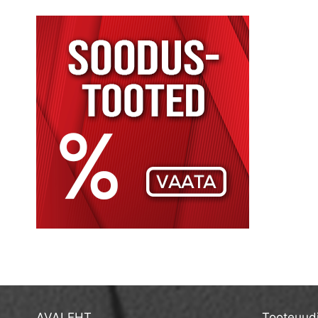
AVALEHT
Tooteuud