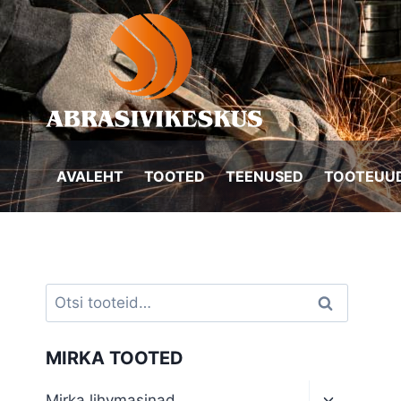
Skip
to
content
AVALEHT
TOOTED
TEENUSED
TOOTEUUD
Otsi:
Otsi
MIRKA TOOTED
Toggle
Mirka lihvmasinad