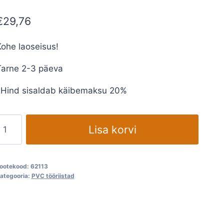
€
29,76
ohe laoseisus!
Tarne 2-3 päeva
*Hind sisaldab käibemaksu 20%
Vuuginoa
Lisa korvi
U-
aruterad
0tk.
ootekood:
62113
akis
ategooria:
PVC tööriistad
kogus