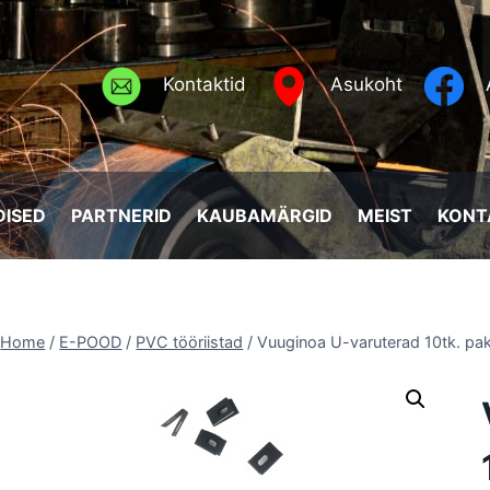
Kontaktid
Asukoht
ISED
PARTNERID
KAUBAMÄRGID
MEIST
KONT
Home
/
E-POOD
/
PVC tööriistad
/
Vuuginoa U-varuterad 10tk. pak