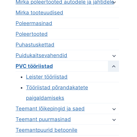
Mirka poleertooted autodele ja jahtidele
Mirka tooteuudised
Poleermasinad
Poleertooted
Puhastuskettad
Puidukaitsevahendid
PVC tööriistad
Leister tööriistad
Tööriistad põrandakatete
paigaldamiseks
Teemant lõikepingid ja saed
Teemant puurmasinad
Teemantpuurid betoonile