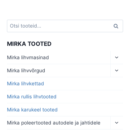
through
range:
€148,80
€210,80
through
€248,00
Otsi:
Otsi
MIRKA TOOTED
Toggl
Mirka lihvmasinad
child
menu
Toggl
Mirka lihvvõrgud
child
menu
Mirka lihvkettad
Mirka rullis lihvtooted
Mirka karukeel tooted
Toggl
Mirka poleertooted autodele ja jahtidele
child