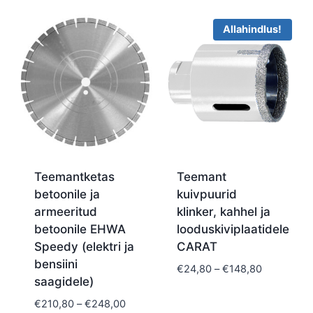
Allahindlus!
Teemantketas
Teemant
betoonile ja
kuivpuurid
armeeritud
klinker, kahhel ja
betoonile EHWA
looduskiviplaatidele
Speedy (elektri ja
CARAT
bensiini
Price
€
24,80
–
€
148,80
saagidele)
range:
€24,80
Price
€
210,80
–
€
248,00