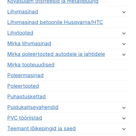
Kõvasulam otsfreesid ja metallipuurid
Lihvmasinad
Lihvmasinad betoonile Husqvarna/HTC
Lihvtooted
Mirka lihvmasinad
Mirka poleertooted autodele ja jahtidele
Mirka tooteuudised
Poleermasinad
Poleertooted
Puhastuskettad
Puidukaitsevahendid
PVC tööriistad
Teemant lõikepingid ja saed