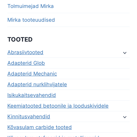
menu
Tolmuimejad Mirka
Mirka tooteuudised
TOOTED
Abrasiivtooted
Adapterid Glob
Adapterid Mechanic
Adapterid nurklihvijatele
Isikukaitsevahendid
Keemiatooted betoonile ja looduskividele
Kinnitusvahendid
Kõvasulam carbide tooted