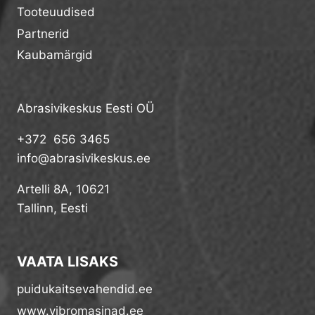
Tooteuudised
Partnerid
Kaubamärgid
Abrasivikeskus Eesti OÜ
+372 656 3465
info@abrasivikeskus.ee
Artelli 8A, 10621
Tallinn, Eesti
VAATA LISAKS
puidukaitsevahendid.ee
www.vibromasinad.ee