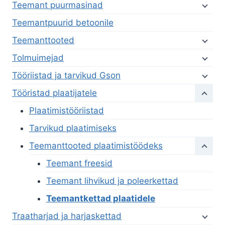
Teemant puurmasinad
Teemantpuurid betoonile
Teemanttooted
Tolmuimejad
Tööriistad ja tarvikud Gson
Tööristad plaatijatele
Plaatimistööriistad
Tarvikud plaatimiseks
Teemanttooted plaatimistöödeks
Teemant freesid
Teemant lihvikud ja poleerkettad
Teemantkettad plaatidele
Traatharjad ja harjaskettad