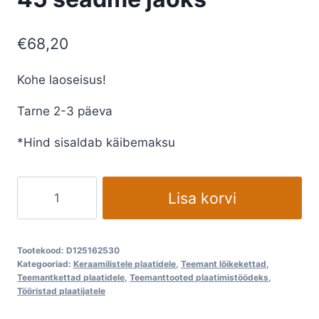
€
68,20
Kohe laoseisus!
Tarne 2-3 päeva
*Hind sisaldab käibemaksu
Teemantkettad
Lisa korvi
DISTAR
45
kraadi
Tootekood:
D125162530
lõikamiseks
Kategooriad:
Keraamilistele plaatidele
,
Teemant lõikekettad
,
Teemantkettad plaatidele
,
Teemanttooted plaatimistöödeks
,
ja
Tööristad plaatijatele
lihvimiseks