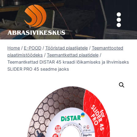
Skip
to
content
Home
/
E-POOD
/
Tööristad plaatijatele
/
Teemanttooted
plaatimistöödeks
/
Teemantkettad plaatidele
/
Teemantkettad DISTAR 45 kraadi lõikamiseks ja lihvimiseks
SLIDER PRO 45 seadme jaoks