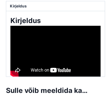
SLIDER
Kirjeldus
PRO
45
Kirjeldus
seadme
jaoks
kogus
Sulle võib meeldida ka…