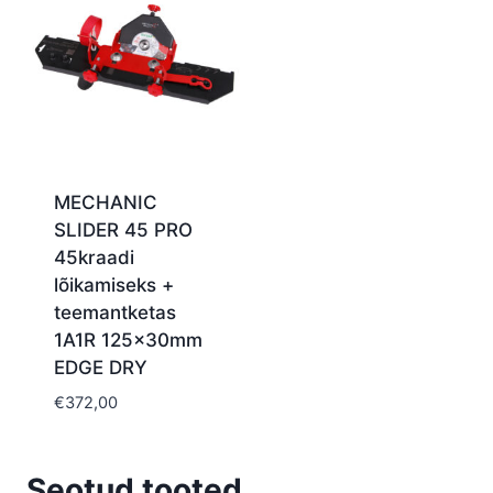
MECHANIC
SLIDER 45 PRO
45kraadi
lõikamiseks +
teemantketas
1A1R 125x30mm
EDGE DRY
€
372,00
Seotud tooted