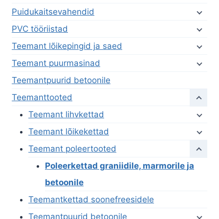
Puidukaitsevahendid
PVC tööriistad
Teemant lõikepingid ja saed
Teemant puurmasinad
Teemantpuurid betoonile
Teemanttooted
Teemant lihvkettad
Teemant lõikekettad
Teemant poleertooted
Poleerkettad graniidile, marmorile ja
betoonile
Teemantkettad soonefreesidele
Teemantpuurid betoonile