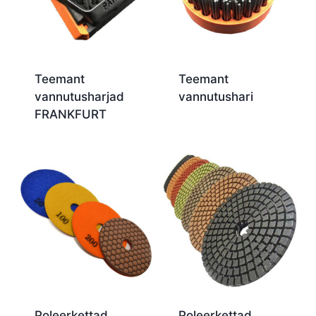
Teemant
Teemant
vannutusharjad
vannutushari
FRANKFURT
Poleerkettad
Poleerkettad