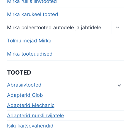
Mirka rullis lihvtooted
Mirka karukeel tooted
Toggl
Mirka poleertooted autodele ja jahtidele
child
menu
Tolmuimejad Mirka
Mirka tooteuudised
TOOTED
Abrasiivtooted
Adapterid Glob
Adapterid Mechanic
Adapterid nurklihvijatele
Isikukaitsevahendid