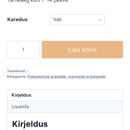
Tarneaeg kuni 7-14 päeva
Karedus
Teemant
Lisa korvi
poleersegmendid
FICKERT
kogus
Tootekood:
-
Kategooria:
Poleerkettad graniidile, marmorile ja betoonile
Kirjeldus
Lisainfo
Kirjeldus