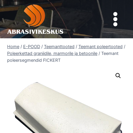
Skip
to
content
Home
/
E-POOD
/
Teemanttooted
/
Teemant poleertooted
/
Poleerkettad graniidile, marmorile ja betoonile
/
Teemant
poleersegmendid FICKERT