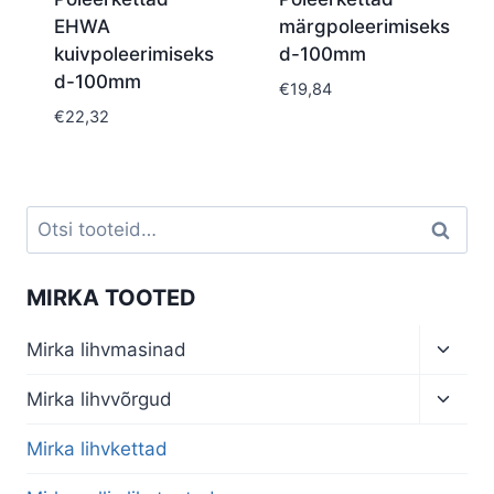
EHWA
märgpoleerimiseks
kuivpoleerimiseks
d-100mm
d-100mm
€
19,84
€
22,32
Otsi:
Otsi
MIRKA TOOTED
Toggl
Mirka lihvmasinad
child
menu
Toggl
Mirka lihvvõrgud
child
menu
Mirka lihvkettad