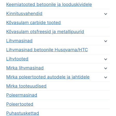
Keemiatooted betoonile ja looduskividele
Kinnitusvahendid
Kõvasulam carbide tooted
Kõvasulam otsfreesid ja metallipuurid
Lihvmasinad
Lihvmasinad betoonile Husqvarna/HTC
Lihvtooted
Mirka lihvmasinad
Mirka poleertooted autodele ja jahtidele
Mirka tooteuudised
Poleermasinad
Poleertooted
Puhastuskettad