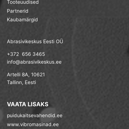
Tooteuudised
Partnerid
Kaubamärgid
Abrasivikeskus Eesti OÜ
+372 656 3465
info@abrasivikeskus.ee
Artelli 8A, 10621
Tallinn, Eesti
VAATA LISAKS
puidukaitsevahendid.ee
www.vibromasinad.ee