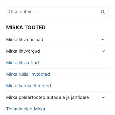
Otsi:
Otsi
MIRKA TOOTED
Toggl
Mirka lihvmasinad
child
menu
Toggl
Mirka lihvvõrgud
child
menu
Mirka lihvkettad
Mirka rullis lihvtooted
Mirka karukeel tooted
Toggl
Mirka poleertooted autodele ja jahtidele
child
menu
Tolmuimejad Mirka