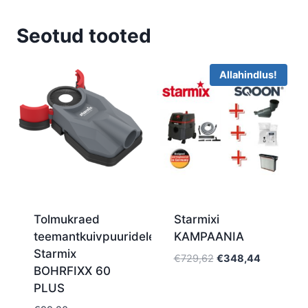
Seotud tooted
Allahindlus!
Tolmukraed
Starmixi
teemantkuivpuuridele
KAMPAANIA
Starmix
Algne
Current
€
729,62
€
348,44
BOHRFIXX 60
hind
price
PLUS
oli:
is:
€729,62.
€348,44.