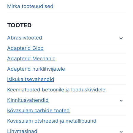
Mirka tooteuudised
TOOTED
Abrasiivtooted
Adapterid Glob
Adapterid Mechanic
Adapterid nurklihvijatele
Isikukaitsevahendid
Keemiatooted betoonile ja looduskividele
Kinnitusvahendid
Kõvasulam carbide tooted
Kõvasulam otsfreesid ja metallipuurid
Lihvmasinad