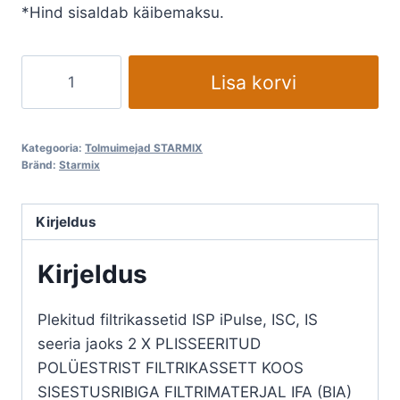
*Hind sisaldab käibemaksu.
€160,21.
€111,60.
Starmix
Lisa korvi
filter
FKP
4800
Kategooria:
Tolmuimejad STARMIX
M
Bränd:
Starmix
kogus
Kirjeldus
Kirjeldus
Plekitud filtrikassetid ISP iPulse, ISC, IS
seeria jaoks 2 X PLISSEERITUD
POLÜESTRIST FILTRIKASSETT KOOS
SISESTUSRIBIGA FILTRIMATERJAL IFA (BIA)