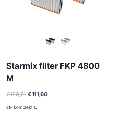
Starmix filter FKP 4800
M
Algne
Current
€
160,21
€
111,60
hind
price
2tk komplektis.
oli:
is: