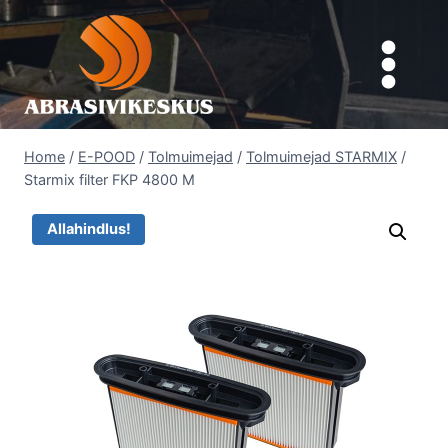
Skip
to
content
Home
/
E-POOD
/
Tolmuimejad
/
Tolmuimejad STARMIX
/
Starmix filter FKP 4800 M
Allahindlus!