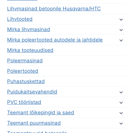
Lihvmasinad betoonile Husqvarna/HTC
Lihvtooted
Mirka lihvmasinad
Mirka poleertooted autodele ja jahtidele
Mirka tooteuudised
Poleermasinad
Poleertooted
Puhastuskettad
Puidukaitsevahendid
PVC tööriistad
Teemant lõikepingid ja saed
Teemant puurmasinad