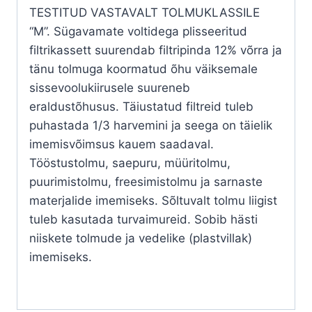
TESTITUD VASTAVALT TOLMUKLASSILE
“M”. Sügavamate voltidega plisseeritud
filtrikassett suurendab filtripinda 12% võrra ja
tänu tolmuga koormatud õhu väiksemale
sissevoolukiirusele suureneb
eraldustõhusus. Täiustatud filtreid tuleb
puhastada 1/3 harvemini ja seega on täielik
imemisvõimsus kauem saadaval.
Tööstustolmu, saepuru, müüritolmu,
puurimistolmu, freesimistolmu ja sarnaste
materjalide imemiseks. Sõltuvalt tolmu liigist
tuleb kasutada turvaimureid. Sobib hästi
niiskete tolmude ja vedelike (plastvillak)
imemiseks.