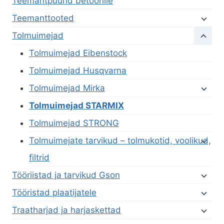
Teemantpuurid betoonile
Teemanttooted
Tolmuimejad
Tolmuimejad Eibenstock
Tolmuimejad Husqvarna
Tolmuimejad Mirka
Tolmuimejad STARMIX
Tolmuimejad STRONG
Tolmuimejate tarvikud – tolmukotid, voolikud,
filtrid
Tööriistad ja tarvikud Gson
Tööristad plaatijatele
Traatharjad ja harjaskettad