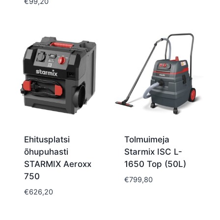
€
99,20
Ehitusplatsi
Tolmuimeja
õhupuhasti
Starmix ISC L-
STARMIX Aeroxx
1650 Top (50L)
750
€
799,80
€
626,20