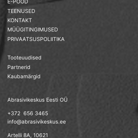
E-POOD
TEENUSED
KONTAKT
MÜÜGITINGIMUSED
PRIVAATSUSPOLIITIKA
Tooteuudised
Partnerid
Kaubamärgid
Abrasivikeskus Eesti OÜ
+372 656 3465
info@abrasivikeskus.ee
Artelli 8A, 10621