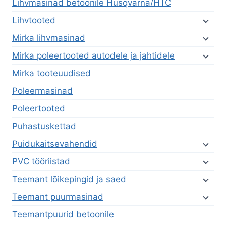
Lihvmasinad betoonile Husqvarna/HTC
Lihvtooted
Mirka lihvmasinad
Mirka poleertooted autodele ja jahtidele
Mirka tooteuudised
Poleermasinad
Poleertooted
Puhastuskettad
Puidukaitsevahendid
PVC tööriistad
Teemant lõikepingid ja saed
Teemant puurmasinad
Teemantpuurid betoonile