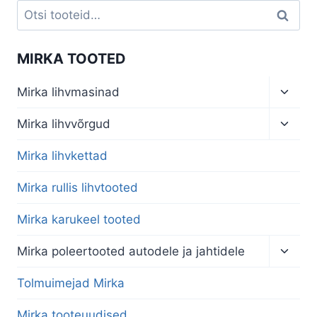
Otsi:
Otsi
MIRKA TOOTED
Toggl
Mirka lihvmasinad
child
menu
Toggl
Mirka lihvvõrgud
child
menu
Mirka lihvkettad
Mirka rullis lihvtooted
Mirka karukeel tooted
Toggl
Mirka poleertooted autodele ja jahtidele
child
menu
Tolmuimejad Mirka
Mirka tooteuudised