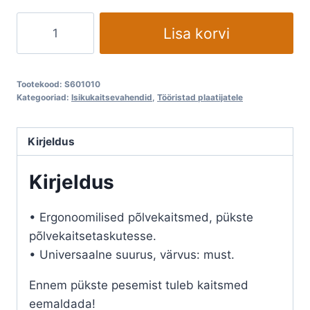
Põlvekaitsmed
Lisa korvi
PESSO
KP07
STD
Tootekood:
S601010
kogus
Kategooriad:
Isikukaitsevahendid
,
Tööristad plaatijatele
Kirjeldus
Kirjeldus
• Ergonoomilised põlvekaitsmed, pükste
põlvekaitsetaskutesse.
• Universaalne suurus, värvus: must.
Ennem pükste pesemist tuleb kaitsmed
eemaldada!