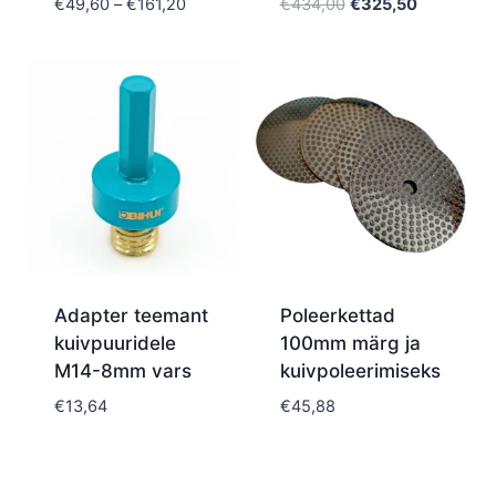
Price
Algne
Current
€
49,60
–
€
161,20
€
434,00
€
325,50
range:
hind
price
€49,60
oli:
is:
through
€434,00.
€325,50.
€161,20
Adapter teemant
Poleerkettad
kuivpuuridele
100mm märg ja
M14-8mm vars
kuivpoleerimiseks
€
13,64
€
45,88