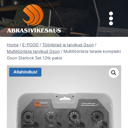
Skip
to
content
Home
/
E-POOD
/
Tööriistad ja tarvikud Gson
/
Multitööriista tarvikud Gson
/
Multitööriista terade komplekt
Gson Starlock Set 12tk pakis
Allahindlus!