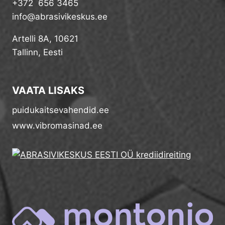
+372 656 3465
info@abrasivikeskus.ee
Artelli 8A, 10621
Tallinn, Eesti
VAATA LISAKS
puidukaitsevahendid.ee
www.vibromasinad.ee