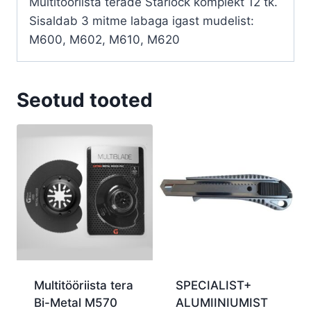
Multitööriista terade Starlock komplekt 12 tk.
Sisaldab 3 mitme labaga igast mudelist:
M600, M602, M610, M620
Seotud tooted
Multitööriista tera
SPECIALIST+
Bi-Metal M570
ALUMIINIUMIST