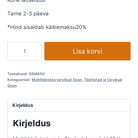
Kohe laoseisus!
oli:
is:
Tarne 2-3 päeva
€186,00.
€130,20.
*Hind sisaldab käibemaksu20%
Multitööriista
Lisa korvi
terade
komplekt
Gson
Tootekood:
GSM650
Starlock
Kategooriad:
Multitööriista tarvikud Gson
,
Tööriistad ja tarvikud
Gson
Set
12tk
pakis
Kirjeldus
kogus
Kirjeldus