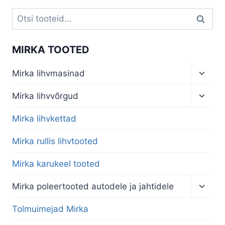
€198,40.
€138,88.
Otsi:
Otsi
MIRKA TOOTED
Toggl
Mirka lihvmasinad
child
menu
Toggl
Mirka lihvvõrgud
child
menu
Mirka lihvkettad
Mirka rullis lihvtooted
Mirka karukeel tooted
Toggl
Mirka poleertooted autodele ja jahtidele
child
menu
Tolmuimejad Mirka