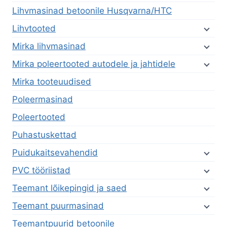
Lihvmasinad betoonile Husqvarna/HTC
Lihvtooted
Mirka lihvmasinad
Mirka poleertooted autodele ja jahtidele
Mirka tooteuudised
Poleermasinad
Poleertooted
Puhastuskettad
Puidukaitsevahendid
PVC tööriistad
Teemant lõikepingid ja saed
Teemant puurmasinad
Teemantpuurid betoonile