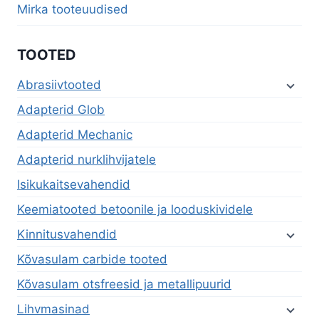
Mirka tooteuudised
TOOTED
Abrasiivtooted
Adapterid Glob
Adapterid Mechanic
Adapterid nurklihvijatele
Isikukaitsevahendid
Keemiatooted betoonile ja looduskividele
Kinnitusvahendid
Kõvasulam carbide tooted
Kõvasulam otsfreesid ja metallipuurid
Lihvmasinad