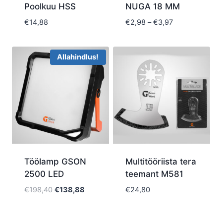
Poolkuu HSS
NUGA 18 MM
Price
€
14,88
€
2,98
–
€
3,97
range:
€2,98
through
Allahindlus!
€3,97
Töölamp GSON
Multitööriista tera
2500 LED
teemant M581
Algne
Current
€
198,40
€
138,88
€
24,80
hind
price
oli:
is: