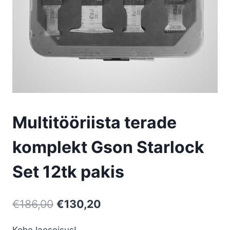
Multitööriista terade
komplekt Gson Starlock
Set 12tk pakis
Algne
Current
€
186,00
€
130,20
hind
price