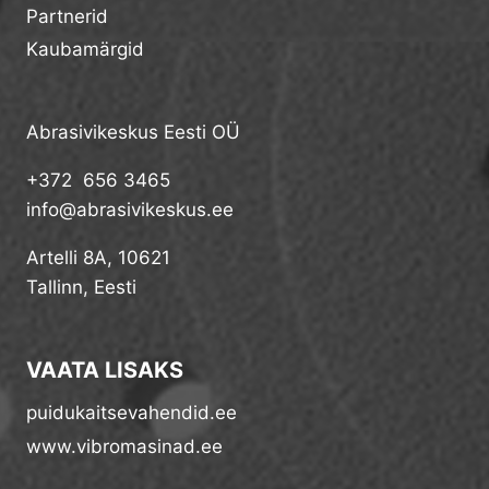
Partnerid
Kaubamärgid
Abrasivikeskus Eesti OÜ
+372 656 3465
info@abrasivikeskus.ee
Artelli 8A, 10621
Tallinn, Eesti
VAATA LISAKS
puidukaitsevahendid.ee
www.vibromasinad.ee