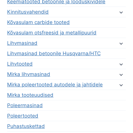
Keemiatooted betoonile ja looduskividele
Kinnitusvahendid
Kõvasulam carbide tooted
Kõvasulam otsfreesid ja metallipuurid
Lihvmasinad
Lihvmasinad betoonile Husqvarna/HTC
Lihvtooted
Mirka lihvmasinad
Mirka poleertooted autodele ja jahtidele
Mirka tooteuudised
Poleermasinad
Poleertooted
Puhastuskettad