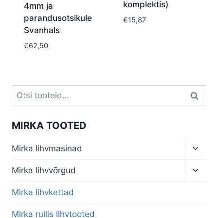
komplektis)
4mm ja
parandusotsikule
€
15,87
Svanhals
€
62,50
Otsi:
Otsi
MIRKA TOOTED
Toggl
Mirka lihvmasinad
child
menu
Toggl
Mirka lihvvõrgud
child
menu
Mirka lihvkettad
Mirka rullis lihvtooted