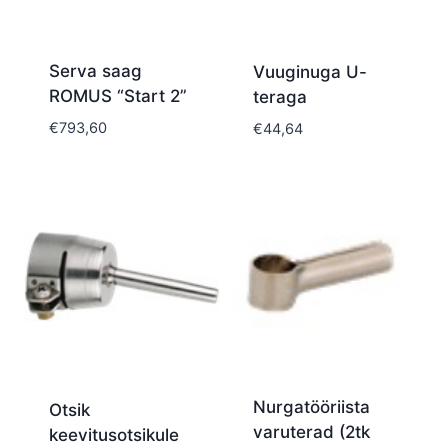
Serva saag
Vuuginuga U-
ROMUS “Start 2”
teraga
€
793,60
€
44,64
Nurgatööriista
Otsik
varuterad (2tk
keevitusotsikule