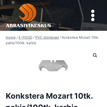
Skip
to
content
Home
/
E-POOD
/
PVC tööriistad
/
Konkstera Mozart 10tk.
pakis/100tk. karbis
Konkstera Mozart 10tk.