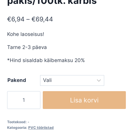
pakis/100tk. karbis
Price
€
6,94
–
€
69,44
range:
Kohe laoseisus!
€6,94
Tarne 2-3 päeva
through
€69,44
*Hind sisaldab käibemaksu 20%
Pakend
Konkstera
Lisa korvi
Mozart
10tk.
pakis/100tk.
Tootekood:
-
karbis
Kategooria:
PVC tööriistad