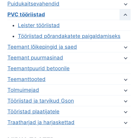
Puidukaitsevahendid
PVC tööriistad
Leister tööriistad
Tööriistad põrandakatete paigaldamiseks
Teemant lõikepingid ja saed
Teemant puurmasinad
Teemantpuurid betoonile
Teemanttooted
Tolmuimejad
Tööriistad ja tarvikud Gson
Tööristad plaatijatele
Traatharjad ja harjaskettad