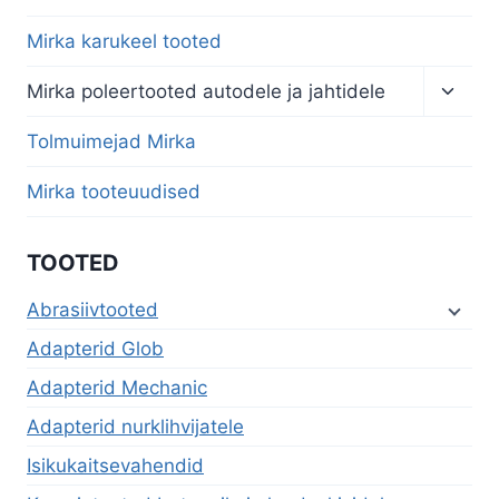
Mirka karukeel tooted
Toggl
Mirka poleertooted autodele ja jahtidele
child
menu
Tolmuimejad Mirka
Mirka tooteuudised
TOOTED
Abrasiivtooted
Adapterid Glob
Adapterid Mechanic
Adapterid nurklihvijatele
Isikukaitsevahendid