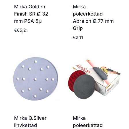
Mirka Golden
Mirka
Finish SR Ø 32
poleerkettad
mm PSA 5µ
Abralon Ø 77 mm
Grip
€
65,21
€
2,11
Mirka Q.Silver
Mirka
lihvkettad
poleerkettad