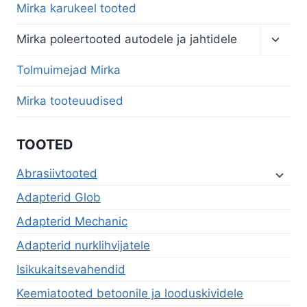
Mirka karukeel tooted
Toggl
Mirka poleertooted autodele ja jahtidele
child
menu
Tolmuimejad Mirka
Mirka tooteuudised
TOOTED
Abrasiivtooted
Adapterid Glob
Adapterid Mechanic
Adapterid nurklihvijatele
Isikukaitsevahendid
Keemiatooted betoonile ja looduskividele