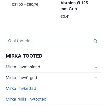
Abralon Ø 125
Price
€
31,00
–
€
60,76
mm Grip
range:
€31,00
€
3,41
through
€60,76
Otsi:
Otsi
MIRKA TOOTED
Toggl
Mirka lihvmasinad
child
menu
Toggl
Mirka lihvvõrgud
child
menu
Mirka lihvkettad
Mirka rullis lihvtooted