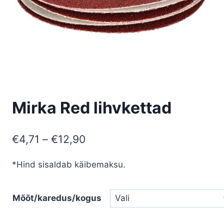
Mirka Red lihvkettad
Price
€
4,71
–
€
12,90
range:
*Hind sisaldab käibemaksu.
€4,71
through
Mõõt/karedus/kogus
€12,90