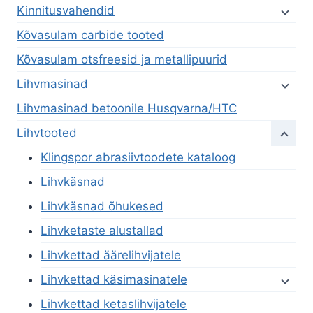
Kinnitusvahendid
Kõvasulam carbide tooted
Kõvasulam otsfreesid ja metallipuurid
Lihvmasinad
Lihvmasinad betoonile Husqvarna/HTC
Lihvtooted
Klingspor abrasiivtoodete kataloog
Lihvkäsnad
Lihvkäsnad õhukesed
Lihvketaste alustallad
Lihvkettad äärelihvijatele
Lihvkettad käsimasinatele
Lihvkettad ketaslihvijatele