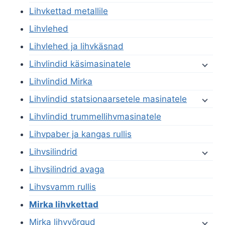
Lihvkettad metallile
Lihvlehed
Lihvlehed ja lihvkäsnad
Lihvlindid käsimasinatele
Lihvlindid Mirka
Lihvlindid statsionaarsetele masinatele
Lihvlindid trummellihvmasinatele
Lihvpaber ja kangas rullis
Lihvsilindrid
Lihvsilindrid avaga
Lihvsvamm rullis
Mirka lihvkettad
Mirka lihvvõrgud