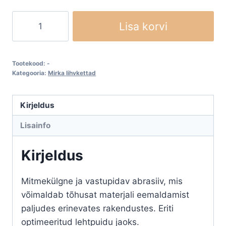
Mirka
Lisa korvi
Red
lihvkettad
kogus
Tootekood:
-
Kategooria:
Mirka lihvkettad
Kirjeldus
Lisainfo
Kirjeldus
Mitmekülgne ja vastupidav abrasiiv, mis
võimaldab tõhusat materjali eemaldamist
paljudes erinevates rakendustes. Eriti
optimeeritud lehtpuidu jaoks.