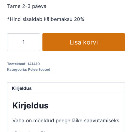
Tarne 2-3 päeva
*Hind sisaldab käibemaksu 20%
Metallivaha
Lisa korvi
SCHMIDTS
high-
gloss
Tootekood:
141410
lõpppoleeringuks
Kategooria:
Poleertooted
kogus
Kirjeldus
Kirjeldus
Vaha on mõeldud peegelläike saavutamiseks