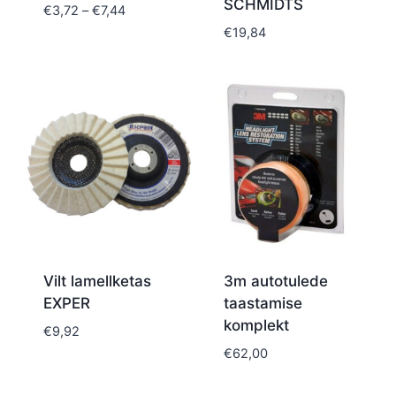
SCHMIDTS
Price
€
3,72
–
€
7,44
range:
€
19,84
€3,72
through
€7,44
Vilt lamellketas
3m autotulede
EXPER
taastamise
komplekt
€
9,92
€
62,00