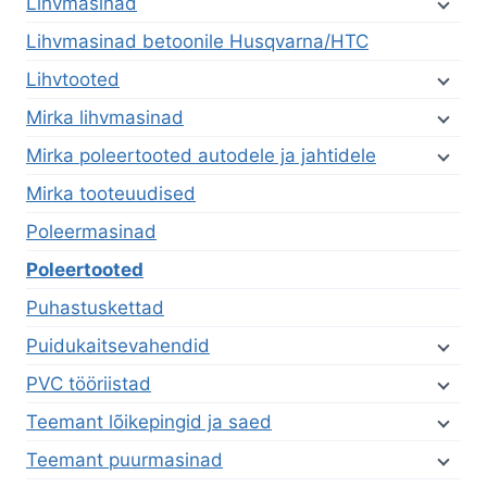
Lihvmasinad
Lihvmasinad betoonile Husqvarna/HTC
Lihvtooted
Mirka lihvmasinad
Mirka poleertooted autodele ja jahtidele
Mirka tooteuudised
Poleermasinad
Poleertooted
Puhastuskettad
Puidukaitsevahendid
PVC tööriistad
Teemant lõikepingid ja saed
Teemant puurmasinad