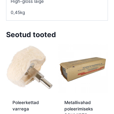
High-gloss läige
0,45kg
Seotud tooted
Poleerkettad
Metallivahad
varrega
poleerimiseks