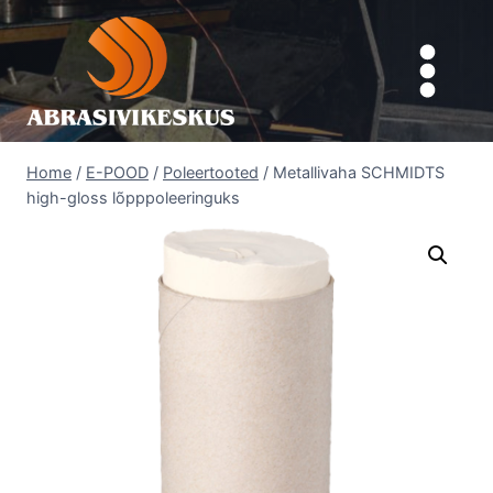
Skip
to
content
Home
/
E-POOD
/
Poleertooted
/
Metallivaha SCHMIDTS
high-gloss lõpppoleeringuks