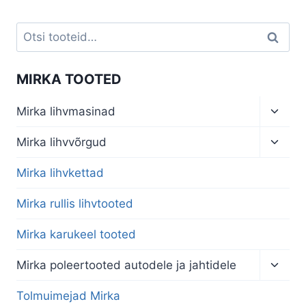
Otsi:
Otsi
MIRKA TOOTED
Toggl
Mirka lihvmasinad
child
menu
Toggl
Mirka lihvvõrgud
child
menu
Mirka lihvkettad
Mirka rullis lihvtooted
Mirka karukeel tooted
Toggl
Mirka poleertooted autodele ja jahtidele
child
menu
Tolmuimejad Mirka