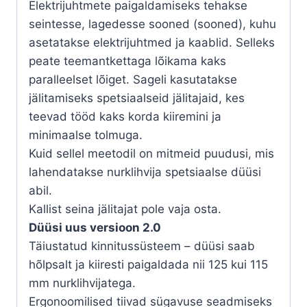
Elektrijuhtmete paigaldamiseks tehakse
seintesse, lagedesse sooned (sooned), kuhu
asetatakse elektrijuhtmed ja kaablid. Selleks
peate teemantkettaga lõikama kaks
paralleelset lõiget. Sageli kasutatakse
jälitamiseks spetsiaalseid jälitajaid, kes
teevad tööd kaks korda kiiremini ja
minimaalse tolmuga.
Kuid sellel meetodil on mitmeid puudusi, mis
lahendatakse nurklihvija spetsiaalse düüsi
abil.
Kallist seina jälitajat pole vaja osta.
Düüsi uus versioon 2.0
Täiustatud kinnitussüsteem – düüsi saab
hõlpsalt ja kiiresti paigaldada nii 125 kui 115
mm nurklihvijatega.
Ergonoomilised tiivad sügavuse seadmiseks