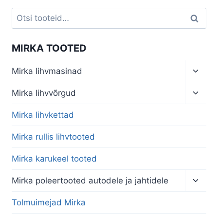
Otsi:
Otsi
MIRKA TOOTED
Toggl
Mirka lihvmasinad
child
menu
Toggl
Mirka lihvvõrgud
child
menu
Mirka lihvkettad
Mirka rullis lihvtooted
Mirka karukeel tooted
Toggl
Mirka poleertooted autodele ja jahtidele
child
menu
Tolmuimejad Mirka