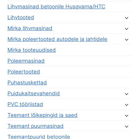
Lihvmasinad betoonile Husqvarna/HTC
Lihvtooted
Mirka lihvmasinad
Mirka poleertooted autodele ja jahtidele
Mirka tooteuudised
Poleermasinad
Poleertooted
Puhastuskettad
Puidukaitsevahendid
PVC tööriistad
Teemant lõikepingid ja saed
Teemant puurmasinad
Teemantpuurid betoonile