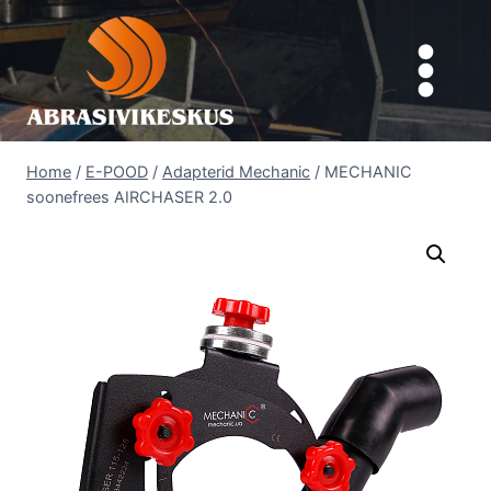
Skip
to
content
Home
/
E-POOD
/
Adapterid Mechanic
/
MECHANIC
soonefrees AIRCHASER 2.0