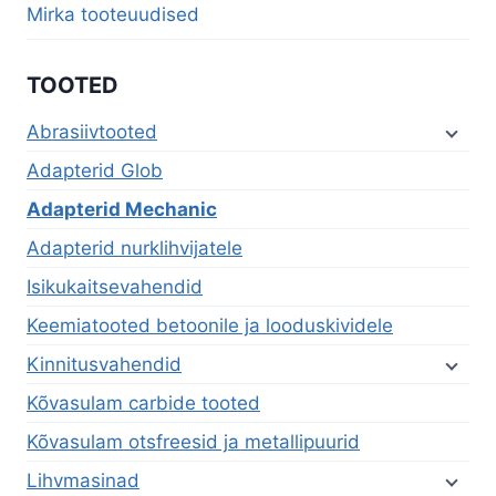
Mirka tooteuudised
TOOTED
Abrasiivtooted
Adapterid Glob
Adapterid Mechanic
Adapterid nurklihvijatele
Isikukaitsevahendid
Keemiatooted betoonile ja looduskividele
Kinnitusvahendid
Kõvasulam carbide tooted
Kõvasulam otsfreesid ja metallipuurid
Lihvmasinad