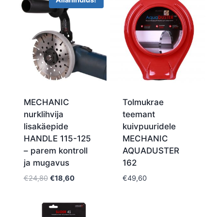
Allahindlus!
MECHANIC
Tolmukrae
nurklihvija
teemant
lisakäepide
kuivpuuridele
HANDLE 115-125
MECHANIC
– parem kontroll
AQUADUSTER
ja mugavus
162
Algne
Current
€
24,80
€
18,60
€
49,60
hind
price
oli:
is:
€24,80.
€18,60.