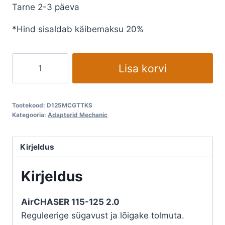
Tarne 2-3 päeva
*Hind sisaldab käibemaksu 20%
MECHANIC
Lisa korvi
soonefrees
AIRCHASER
2.0
Tootekood:
D125MCGTTKS
kogus
Kategooria:
Adapterid Mechanic
Kirjeldus
Kirjeldus
AirCHASER 115-125 2.0
Reguleerige sügavust ja lõigake tolmuta.