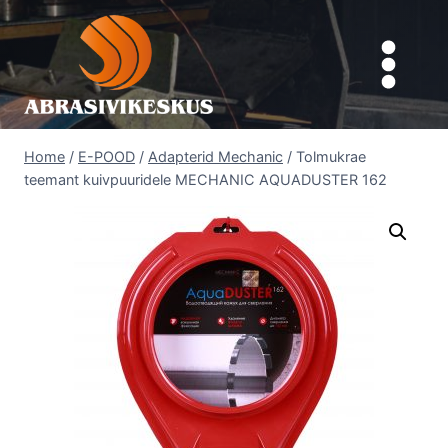
Skip
to
content
Home
/
E-POOD
/
Adapterid Mechanic
/
Tolmukrae
teemant kuivpuuridele MECHANIC AQUADUSTER 162