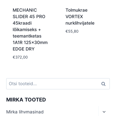
MECHANIC
Tolmukrae
SLIDER 45 PRO
VORTEX
45kraadi
nurklihvijatele
lõikamiseks +
€
55,80
teemantketas
1A1R 125x30mm
EDGE DRY
€
372,00
Otsi:
Otsi
MIRKA TOOTED
Toggl
Mirka lihvmasinad