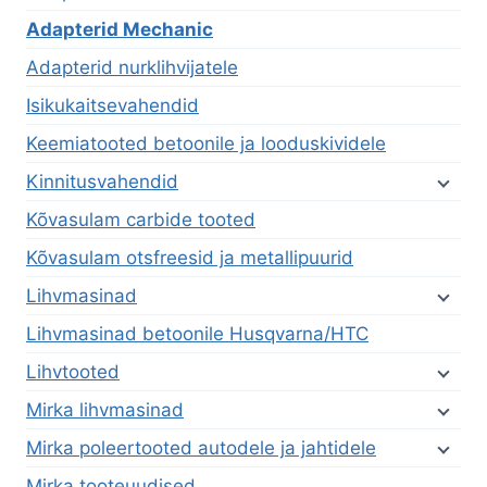
Adapterid Mechanic
Adapterid nurklihvijatele
Isikukaitsevahendid
Keemiatooted betoonile ja looduskividele
Kinnitusvahendid
Kõvasulam carbide tooted
Kõvasulam otsfreesid ja metallipuurid
Lihvmasinad
Lihvmasinad betoonile Husqvarna/HTC
Lihvtooted
Mirka lihvmasinad
Mirka poleertooted autodele ja jahtidele
Mirka tooteuudised