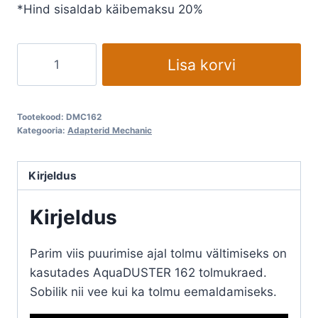
*Hind sisaldab käibemaksu 20%
Tolmukrae
Lisa korvi
teemant
kuivpuuridele
MECHANIC
Tootekood:
DMC162
AQUADUSTER
Kategooria:
Adapterid Mechanic
162
kogus
Kirjeldus
Kirjeldus
Parim viis puurimise ajal tolmu vältimiseks on
kasutades AquaDUSTER 162 tolmukraed.
Sobilik nii vee kui ka tolmu eemaldamiseks.