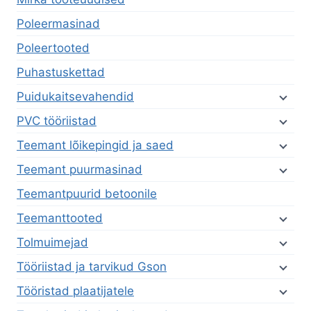
Poleermasinad
Poleertooted
Puhastuskettad
Puidukaitsevahendid
PVC tööriistad
Teemant lõikepingid ja saed
Teemant puurmasinad
Teemantpuurid betoonile
Teemanttooted
Tolmuimejad
Tööriistad ja tarvikud Gson
Tööristad plaatijatele