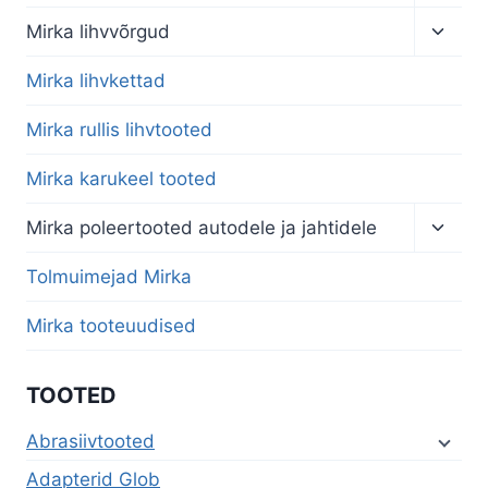
child
menu
Toggl
Mirka lihvvõrgud
child
menu
Mirka lihvkettad
Mirka rullis lihvtooted
Mirka karukeel tooted
Toggl
Mirka poleertooted autodele ja jahtidele
child
menu
Tolmuimejad Mirka
Mirka tooteuudised
TOOTED
Abrasiivtooted
Adapterid Glob