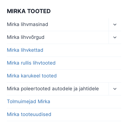
MIRKA TOOTED
Toggl
Mirka lihvmasinad
child
menu
Toggl
Mirka lihvvõrgud
child
menu
Mirka lihvkettad
Mirka rullis lihvtooted
Mirka karukeel tooted
Toggl
Mirka poleertooted autodele ja jahtidele
child
menu
Tolmuimejad Mirka
Mirka tooteuudised