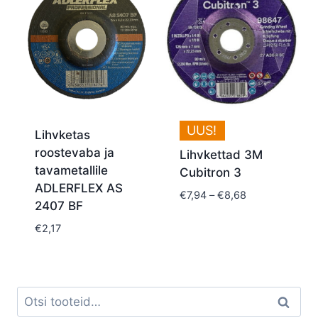
UUS!
Lihvketas
roostevaba ja
Lihvkettad 3M
tavametallile
Cubitron 3
ADLERFLEX AS
Price
€
7,94
–
€
8,68
2407 BF
range:
€7,94
€
2,17
through
€8,68
Otsi:
Otsi