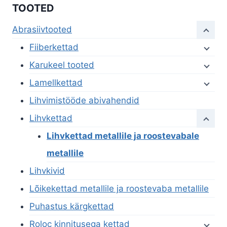
TOOTED
Abrasiivtooted
Fiiberkettad
Karukeel tooted
Lamellkettad
Lihvimistööde abivahendid
Lihvkettad
Lihvkettad metallile ja roostevabale
metallile
Lihvkivid
Lõikekettad metallile ja roostevaba metallile
Puhastus kärgkettad
Roloc kinnitusega kettad