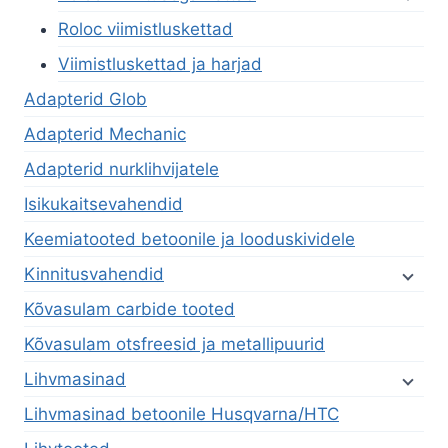
Roloc viimistluskettad
Viimistluskettad ja harjad
Adapterid Glob
Adapterid Mechanic
Adapterid nurklihvijatele
Isikukaitsevahendid
Keemiatooted betoonile ja looduskividele
Kinnitusvahendid
Kõvasulam carbide tooted
Kõvasulam otsfreesid ja metallipuurid
Lihvmasinad
Lihvmasinad betoonile Husqvarna/HTC