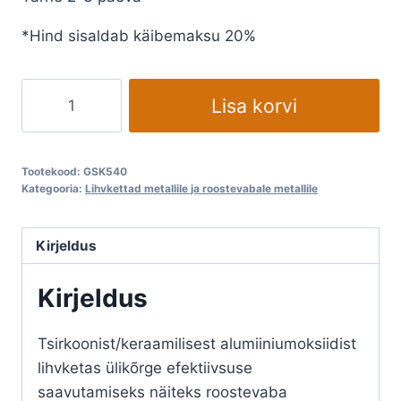
€7,44.
€6,20.
*Hind sisaldab käibemaksu 20%
Lihvketas
Lisa korvi
125mmm
GSON
Super
Tootekood:
GSK540
Green
Kategooria:
Lihvkettad metallile ja roostevabale metallile
kogus
Kirjeldus
Kirjeldus
Tsirkoonist/keraamilisest alumiiniumoksiidist
lihvketas ülikõrge efektiivsuse
saavutamiseks näiteks roostevaba