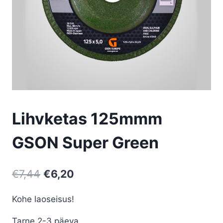
Lihvketas 125mmm
GSON Super Green
Algne
Current
€
7,44
€
6,20
hind
price
Kohe laoseisus!
oli:
is:
Tarne 2-3 päeva