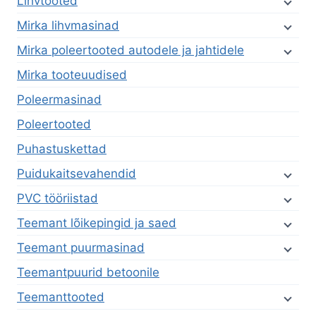
Lihvtooted
Mirka lihvmasinad
Mirka poleertooted autodele ja jahtidele
Mirka tooteuudised
Poleermasinad
Poleertooted
Puhastuskettad
Puidukaitsevahendid
PVC tööriistad
Teemant lõikepingid ja saed
Teemant puurmasinad
Teemantpuurid betoonile
Teemanttooted