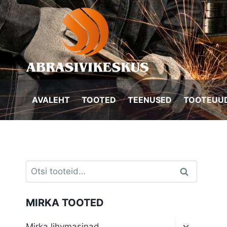
Skip
to
content
AVALEHT
TOOTED
TEENUSED
TOOTEUUD
Otsi:
Otsi
MIRKA TOOTED
Toggle
Mirka lihvmasinad