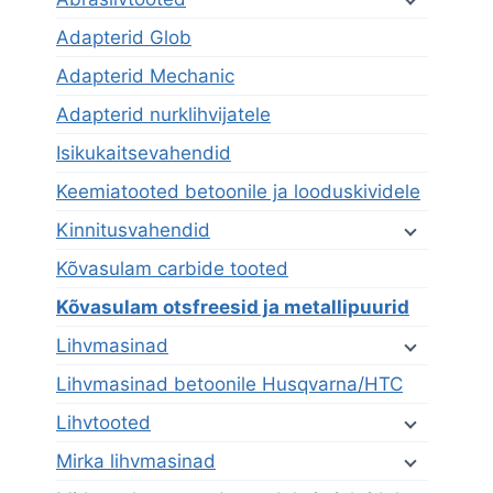
Adapterid Glob
Adapterid Mechanic
Adapterid nurklihvijatele
Isikukaitsevahendid
Keemiatooted betoonile ja looduskividele
Kinnitusvahendid
Kõvasulam carbide tooted
Kõvasulam otsfreesid ja metallipuurid
Lihvmasinad
Lihvmasinad betoonile Husqvarna/HTC
Lihvtooted
Mirka lihvmasinad