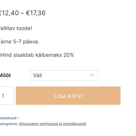
Price
€
12,40
–
€
17,36
range:
ellitav toode!
€12,40
Tarne 5-7 päeva.
through
€17,36
*Hind sisaldab käibemaks 20%
Mõõt
Kõvasulam
Lisa korvi
tsfreesid
D
uuljas
ootekood:
-
(KUD)
ategooria:
Kõvasulam otsfreesid ja metallipuurid
Ø