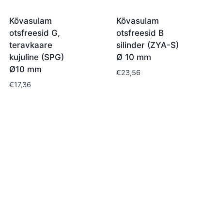
Kõvasulam
Kõvasulam
otsfreesid G,
otsfreesid B
teravkaare
silinder (ZYA-S)
kujuline (SPG)
Ø 10 mm
Ø10 mm
€
23,56
€
17,36