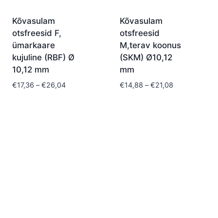
Kõvasulam
Kõvasulam
otsfreesid F,
otsfreesid
ümarkaare
M,terav koonus
kujuline (RBF) Ø
(SKM) Ø10,12
10,12 mm
mm
Price
Price
€
17,36
–
€
26,04
€
14,88
–
€
21,08
range:
range:
€17,36
€14,88
through
through
€26,04
€21,08