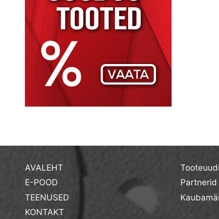
AVALEHT
Tooteuud
E-POOD
Partnerid
TEENUSED
Kaubamär
KONTAKT