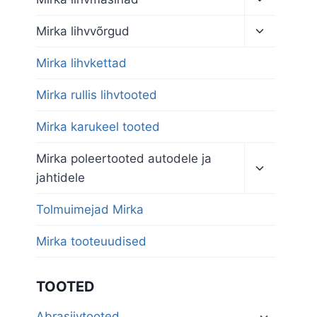
child
menu
Toggle
Mirka lihvvõrgud
child
menu
Mirka lihvkettad
Mirka rullis lihvtooted
Mirka karukeel tooted
Toggle
Mirka poleertooted autodele ja
child
jahtidele
menu
Tolmuimejad Mirka
Mirka tooteuudised
TOOTED
Abrasiivtooted