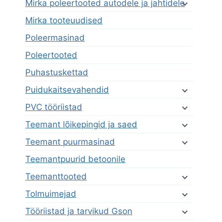
Mirka poleertooted autodele ja jahtidele
Mirka tooteuudised
Poleermasinad
Poleertooted
Puhastuskettad
Puidukaitsevahendid
PVC tööriistad
Teemant lõikepingid ja saed
Teemant puurmasinad
Teemantpuurid betoonile
Teemanttooted
Tolmuimejad
Tööriistad ja tarvikud Gson