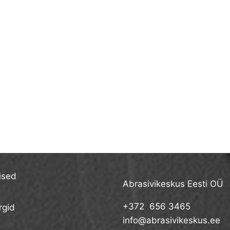
ised
Abrasivikeskus Eesti OÜ
+372 656 3465
gid
info@abrasivikeskus.ee