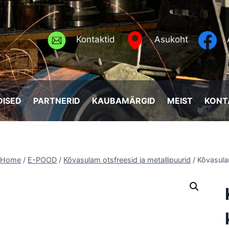
Kontaktid
Asukoht
ISED
PARTNERID
KAUBAMÄRGID
MEIST
KONT
Home
/
E-POOD
/
Kõvasulam otsfreesid ja metallipuurid
/
Kõvasula