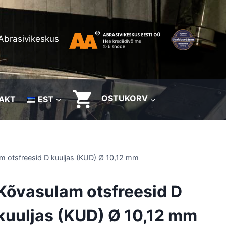
Abrasivikeskus
OSTUKORV
AKT
EST
m otsfreesid D kuuljas (KUD) Ø 10,12 mm
Kõvasulam otsfreesid D
kuuljas (KUD) Ø 10,12 mm