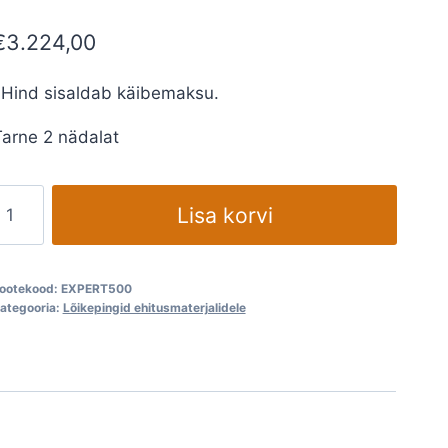
€
3.224,00
*Hind sisaldab käibemaksu.
Tarne 2 nädalat
ivisaag
Lisa korvi
BATTIPAV
EXPERT
500S
ootekood:
EXPERT500
aseriga
ategooria:
Lõikepingid ehitusmaterjalidele
kogus