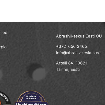
ised
Abrasivikeskus Eesti OÜ
+372 656 3465
gid
info@abrasivikeskus.ee
Artelli 8A, 10621
Tallinn, Eesti