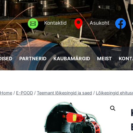
Kontaktid
Asukoht
ISED
PARTNERID
KAUBAMÄRGID
MEIST
KONT
Home
/
E-POOD
/
Teemant lõikepingid ja saed
/
Lõikepingid ehitus