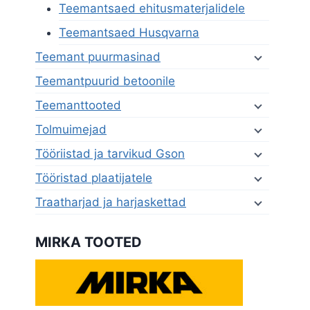
Teemantsaed ehitusmaterjalidele
Teemantsaed Husqvarna
Teemant puurmasinad
Teemantpuurid betoonile
Teemanttooted
Tolmuimejad
Tööriistad ja tarvikud Gson
Tööristad plaatijatele
Traatharjad ja harjaskettad
MIRKA TOOTED