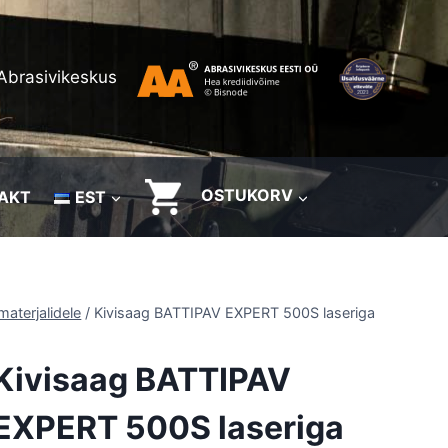
Abrasivikeskus
OSTUKORV
AKT
EST
materjalidele
/
Kivisaag BATTIPAV EXPERT 500S laseriga
Kivisaag BATTIPAV
EXPERT 500S laseriga