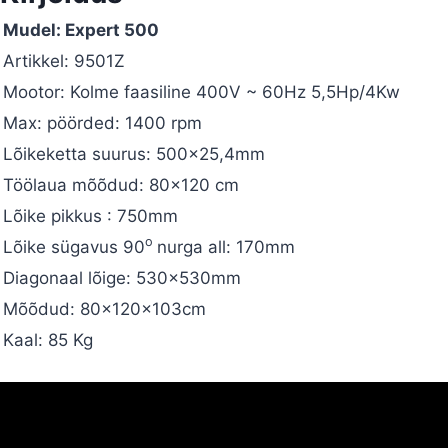
Mudel: Expert 500
Artikkel: 9501Z
Mootor: Kolme faasiline 400V ~ 60Hz 5,5Hp/4Kw
Max: pöörded: 1400 rpm
Lõikeketta suurus: 500×25,4mm
Töölaua mõõdud: 80×120 cm
Lõike pikkus : 750mm
o
Lõike sügavus 90
nurga all: 170mm
Diagonaal lõige: 530x530mm
Mõõdud: 80x120x103cm
Kaal: 85 Kg