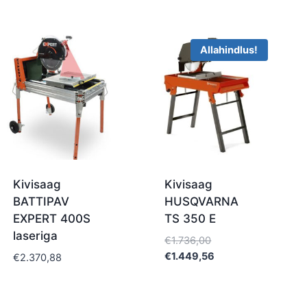
Allahindlus!
Kivisaag
Kivisaag
BATTIPAV
HUSQVARNA
EXPERT 400S
TS 350 E
laseriga
Algne
€
1.736,00
hind
Current
€
1.449,56
€
2.370,88
oli:
price
€1.736,00.
is:
€1.449,56.