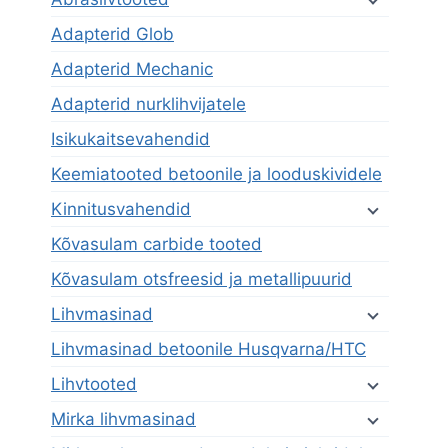
Adapterid Glob
Adapterid Mechanic
Adapterid nurklihvijatele
Isikukaitsevahendid
Keemiatooted betoonile ja looduskividele
Kinnitusvahendid
Kõvasulam carbide tooted
Kõvasulam otsfreesid ja metallipuurid
Lihvmasinad
Lihvmasinad betoonile Husqvarna/HTC
Lihvtooted
Mirka lihvmasinad