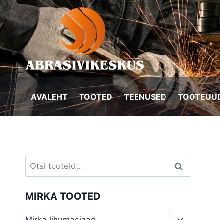
Skip
to
content
AVALEHT
TOOTED
TEENUSED
TOOTEUUD
Otsi:
Otsi
MIRKA TOOTED
Toggle
Mirka lihvmasinad