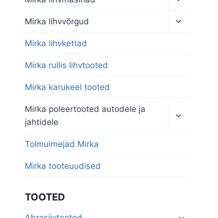
child
menu
Toggle
Mirka lihvvõrgud
child
menu
Mirka lihvkettad
Mirka rullis lihvtooted
Mirka karukeel tooted
Toggle
Mirka poleertooted autodele ja
child
jahtidele
menu
Tolmuimejad Mirka
Mirka tooteuudised
TOOTED
Abrasiivtooted