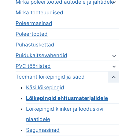
Mirka poleertooted autodele ja jahtidele
Mirka tooteuudised
Poleermasinad
Poleertooted
Puhastuskettad
Puidukaitsevahendid
PVC tööriistad
Teemant lõikepingid ja saed
Käsi lõikepingid
Lõikepingid ehitusmaterjalidele
Lõikepingid klinker ja looduskivi
plaatidele
Segumasinad