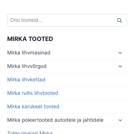
oli:
is:
€992,00.
€892,80.
Otsi:
Otsi
MIRKA TOOTED
Toggl
Mirka lihvmasinad
child
menu
Toggl
Mirka lihvvõrgud
child
menu
Mirka lihvkettad
Mirka rullis lihvtooted
Mirka karukeel tooted
Toggl
Mirka poleertooted autodele ja jahtidele
child
menu
Tolmuimejad Mirka