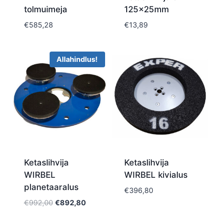
tolmuimeja
125x25mm
€
585,28
€
13,89
Allahindlus!
Ketaslihvija
Ketaslihvija
WIRBEL
WIRBEL kivialus
planetaaralus
€
396,80
Algne
Current
€
992,00
€
892,80
hind
price