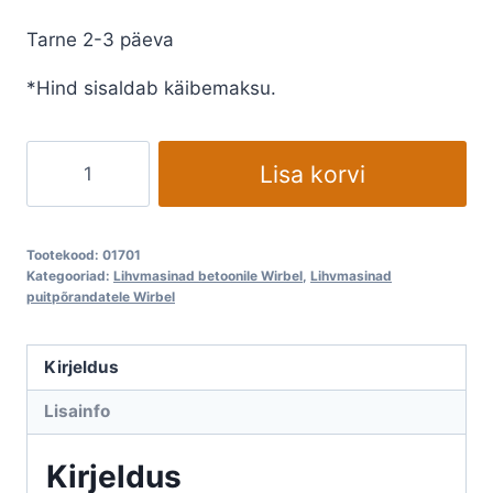
Tarne 2-3 päeva
*Hind sisaldab käibemaksu.
Ketaslihvija
Lisa korvi
WIRBEL
tolmukrae
kogus
Tootekood:
01701
Kategooriad:
Lihvmasinad betoonile Wirbel
,
Lihvmasinad
puitpõrandatele Wirbel
Kirjeldus
Lisainfo
Kirjeldus