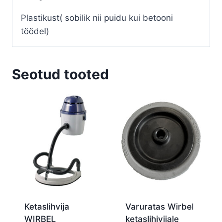
Plastikust( sobilik nii puidu kui betooni
töödel)
Seotud tooted
Ketaslihvija
Varuratas Wirbel
WIRBEL
ketaslihivijale