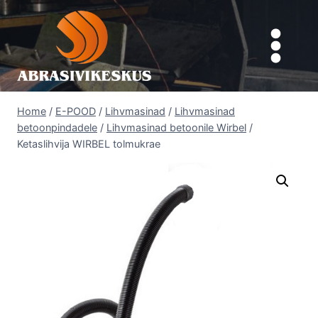
Skip
to
content
Home
/
E-POOD
/
Lihvmasinad
/
Lihvmasinad
betoonpindadele
/
Lihvmasinad betoonile Wirbel
/
Ketaslihvija WIRBEL tolmukrae