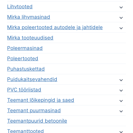
Lihvtooted
Mirka lihvmasinad
Mirka poleertooted autodele ja jahtidele
Mirka tooteuudised
Poleermasinad
Poleertooted
Puhastuskettad
Puidukaitsevahendid
PVC tööriistad
Teemant lõikepingid ja saed
Teemant puurmasinad
Teemantpuurid betoonile
Teemanttooted