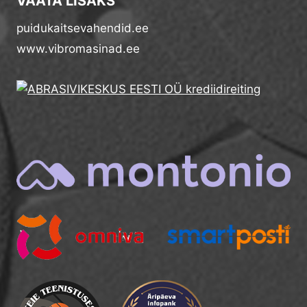
VAATA LISAKS
puidukaitsevahendid.ee
www.vibromasinad.ee