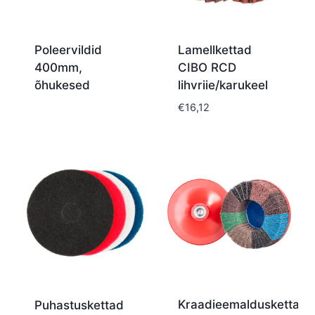
Poleervildid
Lamellkettad
400mm,
CIBO RCD
õhukesed
lihvriie/karukeel
€
16,12
Kraadieemalduskettad
Puhastuskettad