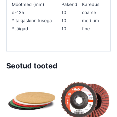
Mõõtmed (mm)
Pakend
Karedus
d-125
10
coarse
* takjaskinnitusega
10
medium
* jäigad
10
fine
Seotud tooted