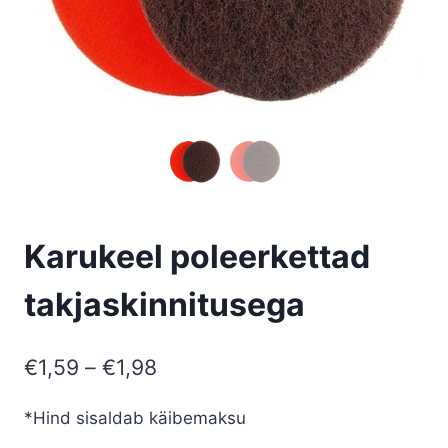
Karukeel poleerkettad
takjaskinnitusega
Price
€
1,59
–
€
1,98
range:
*Hind sisaldab käibemaksu
€1,59