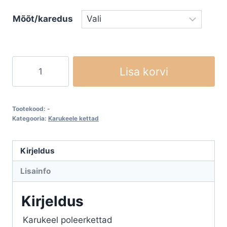
through
Mõõt/karedus
€1,98
Karukeel
Lisa korvi
poleerkettad
takjaskinnitusega
kogus
Tootekood:
-
Kategooria:
Karukeele kettad
Kirjeldus
Lisainfo
Kirjeldus
Karukeel poleerkettad