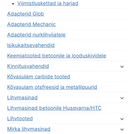
Viimistluskettad ja harjad
Adapterid Glob
Adapterid Mechanic
Adapterid nurklihvijatele
Isikukaitsevahendid
Keemiatooted betoonile ja looduskividele
Kinnitusvahendid
Kõvasulam carbide tooted
Kõvasulam otsfreesid ja metallipuurid
Lihvmasinad
Lihvmasinad betoonile Husqvarna/HTC
Lihvtooted
Mirka lihvmasinad