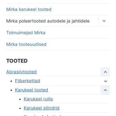
Mirka karukeel tooted
Toggl
Mirka poleertooted autodele ja jahtidele
child
menu
Tolmuimejad Mirka
Mirka tooteuudised
TOOTED
Abrasiivtooted
Fiiberkettad
Karukeel tooted
Karukeel rullis
Karukeel silindrid