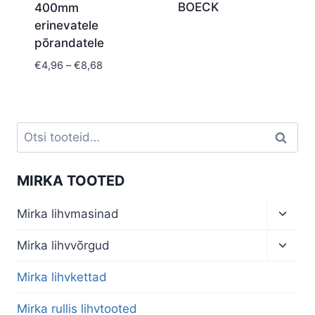
BOECK
400mm
erinevatele
põrandatele
Price
€
4,96
–
€
8,68
range:
€4,96
through
€8,68
Otsi:
Otsi
MIRKA TOOTED
Toggl
Mirka lihvmasinad
child
menu
Toggl
Mirka lihvvõrgud
child
menu
Mirka lihvkettad
Mirka rullis lihvtooted