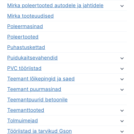
Mirka poleertooted autodele ja jahtidele
Mirka tooteuudised
Poleermasinad
Poleertooted
Puhastuskettad
Puidukaitsevahendid
PVC tööriistad
Teemant lõikepingid ja saed
Teemant puurmasinad
Teemantpuurid betoonile
Teemanttooted
Tolmuimejad
Tööriistad ja tarvikud Gson