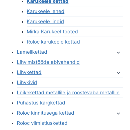
Karukeele kettad
Karukeele lehed
Karukeele lindid
Mirka Karukeel tooted
Roloc karukeele kettad
Lamellkettad
Lihvimistööde abivahendid
Lihvkettad
Lihvkivid
Lõikekettad metallile ja roostevaba metallile
Puhastus kärgkettad
Roloc kinnitusega kettad
Roloc viimistluskettad