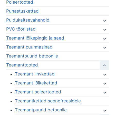
Poleertooted
Puhastuskettad
Puidukaitsevahendid
PVC tööriistad
Teemant lõikepingid ja saed
Teemant puurmasinad
Teemantpuurid betoonile
Teemanttooted
Teemant lihvkettad
Teemant lõikekettad
Teemant poleertooted
Teemantkettad soonefreesidele
Teemantpuurid betoonile