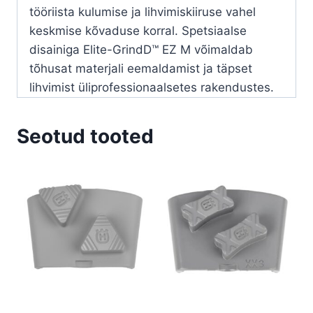
tööriista kulumise ja lihvimiskiiruse vahel
keskmise kõvaduse korral. Spetsiaalse
disainiga Elite-GrindD™ EZ M võimaldab
tõhusat materjali eemaldamist ja täpset
lihvimist üliprofessionaalsetes rakendustes.
Seotud tooted