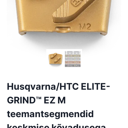
Husqvarna/HTC ELITE-
GRIND™ EZ M
teemantsegmendid
keskmise kõvadusega