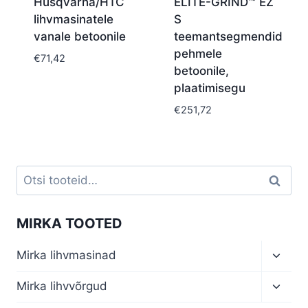
Husqvarna/HTC
ELITE-GRIND™ EZ
lihvmasinatele
S
vanale betoonile
teemantsegmendid
pehmele
€
71,42
betoonile,
plaatimisegu
€
251,72
Otsi:
Otsi
MIRKA TOOTED
Toggl
Mirka lihvmasinad
child
menu
Toggl
Mirka lihvvõrgud
child