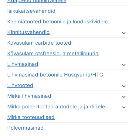
Adapterid nurklihvijatele
Isikukaitsevahendid
Keemiatooted betoonile ja looduskividele
Kinnitusvahendid
Kõvasulam carbide tooted
Kõvasulam otsfreesid ja metallipuurid
Lihvmasinad
Lihvmasinad betoonile Husqvarna/HTC
Lihvtooted
Mirka lihvmasinad
Mirka poleertooted autodele ja jahtidele
Mirka tooteuudised
Poleermasinad