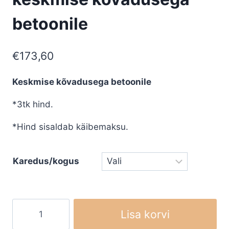
betoonile
€
173,60
Keskmise kõvadusega betoonile
*3tk hind.
*Hind sisaldab käibemaksu.
Karedus/kogus
Husqvarna/HTC
Lisa korvi
ELITE-