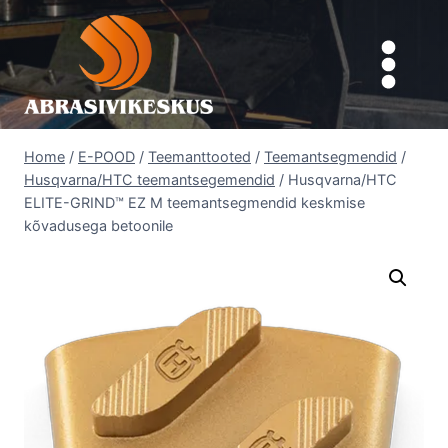
Skip
to
content
Home
/
E-POOD
/
Teemanttooted
/
Teemantsegmendid
/
Husqvarna/HTC teemantsegemendid
/
Husqvarna/HTC
ELITE-GRIND™ EZ M teemantsegmendid keskmise
kõvadusega betoonile