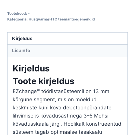
GRIND™
EZ
Tootekood:
-
M
Kategooria:
Husqvarna/HTC teemantsegemendid
teemantsegmendid
keskmise
Kirjeldus
kõvadusega
Lisainfo
betoonile
kogus
Kirjeldus
Toote kirjeldus
EZchange™ tööriistasüsteemil on 13 mm
kõrgune segment, mis on mõeldud
keskmiste kuni kõva debetoonpõrandate
lihvimiseks kõvadusastmega 3–5 Mohsi
kõvadusskaala järgi. Hoolikalt konstrueeritud
süsteem tagab optimaalse tasakaalu