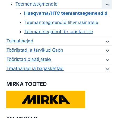
Teemantsegmendid
Husqvarna/HTC teemantsegemendid
Teemantsegmendid lihvmasinatele
Teemantsegmentide taastamine
Tolmuimejad
Tööriistad ja tarvikud Gson
Tööristad plaatijatele
Traatharjad ja harjaskettad
MIRKA TOOTED