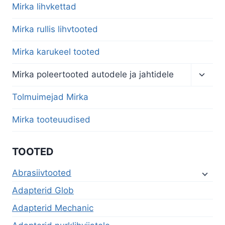
menu
Mirka lihvkettad
Mirka rullis lihvtooted
Mirka karukeel tooted
Toggl
Mirka poleertooted autodele ja jahtidele
child
menu
Tolmuimejad Mirka
Mirka tooteuudised
TOOTED
Abrasiivtooted
Adapterid Glob
Adapterid Mechanic