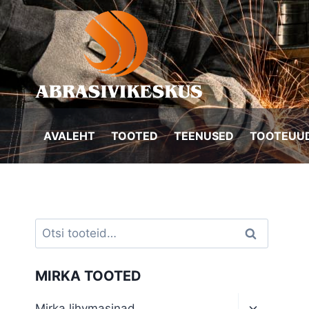
Skip
to
content
AVALEHT
TOOTED
TEENUSED
TOOTEUUD
Otsi:
Otsi
MIRKA TOOTED
Toggle
Mirka lihvmasinad