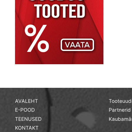
AVALEHT
Tooteuud
E-POOD
Partnerid
TEENUSED
Kaubamär
KONTAKT