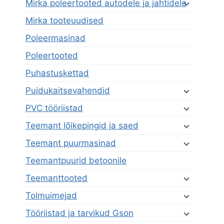
Mirka poleertooted autodele ja jahtidele
Mirka tooteuudised
Poleermasinad
Poleertooted
Puhastuskettad
Puidukaitsevahendid
PVC tööriistad
Teemant lõikepingid ja saed
Teemant puurmasinad
Teemantpuurid betoonile
Teemanttooted
Tolmuimejad
Tööriistad ja tarvikud Gson