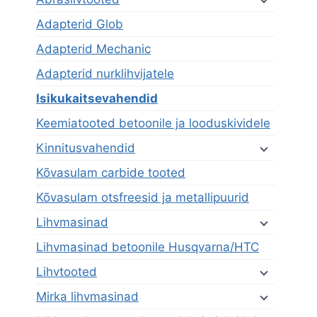
Adapterid Glob
Adapterid Mechanic
Adapterid nurklihvijatele
Isikukaitsevahendid
Keemiatooted betoonile ja looduskividele
Kinnitusvahendid
Kõvasulam carbide tooted
Kõvasulam otsfreesid ja metallipuurid
Lihvmasinad
Lihvmasinad betoonile Husqvarna/HTC
Lihvtooted
Mirka lihvmasinad