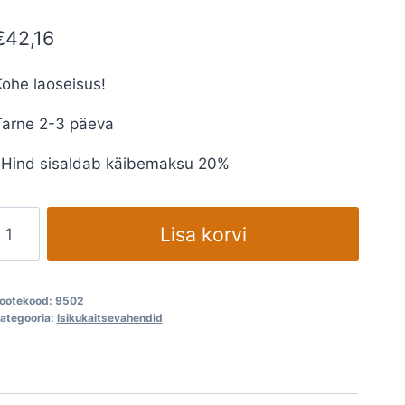
€
42,16
ohe laoseisus!
Tarne 2-3 päeva
*Hind sisaldab käibemaksu 20%
limax
Lisa korvi
757-
S
A1
ootekood:
9502
aasipoolmask
ategooria:
Isikukaitsevahendid
kogus