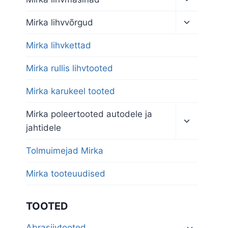
child
menu
Toggle
Mirka lihvvõrgud
child
menu
Mirka lihvkettad
Mirka rullis lihvtooted
Mirka karukeel tooted
Toggle
Mirka poleertooted autodele ja
child
jahtidele
menu
Tolmuimejad Mirka
Mirka tooteuudised
TOOTED
Abrasiivtooted