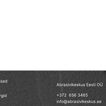
ised
Abrasivikeskus Eesti OÜ
+372 656 3465
gid
info@abrasivikeskus.ee