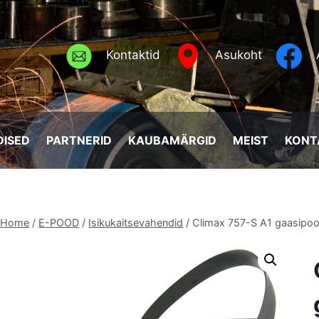
Kontaktid
Asukoht
ISED
PARTNERID
KAUBAMÄRGID
MEIST
KONT
Home
/
E-POOD
/
Isikukaitsevahendid
/
Climax 757-S A1 gaasipo