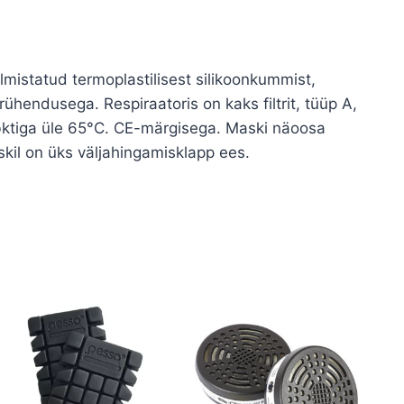
lmistatud termoplastilisest silikoonkummist,
irühendusega. Respiraatoris on kaks filtrit, tüüp A,
bktiga üle 65°C. CE-märgisega. Maski näoosa
askil on üks väljahingamisklapp ees.