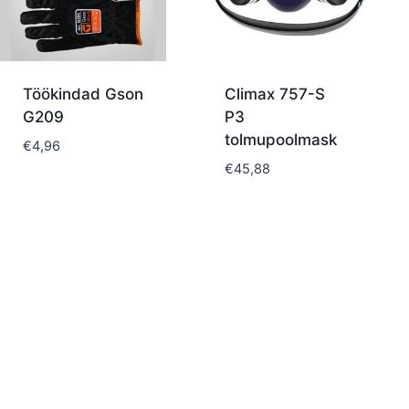
Töökindad Gson
Climax 757-S
G209
P3
tolmupoolmask
€
4,96
€
45,88