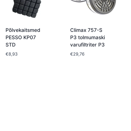
Põlvekaitsmed
Climax 757-S
PESSO KP07
P3 tolmumaski
STD
varufiltriter P3
€
8,93
€
29,76