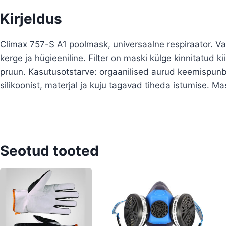
Kirjeldus
Climax 757-S A1 poolmask, universaalne respiraator. Va
kerge ja hügieeniline. Filter on maski külge kinnitatud ki
pruun. Kasutusotstarve: orgaanilised aurud keemispun
silikoonist, materjal ja kuju tagavad tiheda istumise. M
Seotud tooted