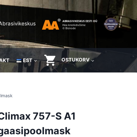
Abrasivikeskus
OSTUKORV
AKT
EST
olmask
Climax 757-S A1
gaasipoolmask