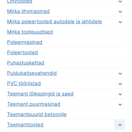
Lihvtooted
Mirka lihvmasinad
Mirka poleertooted autodele ja jahtidele
Mirka tooteuudised
Poleermasinad
Poleertooted
Puhastuskettad
Puidukaitsevahendid
PVC tööriistad
Teemant lõikepingid ja saed
Teemant puurmasinad
Teemantpuurid betoonile
Teemanttooted