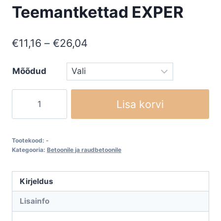
Teemantkettad EXPER
Price
€
11,16
–
€
26,04
range:
Mõõdud
€11,16
through
Teemantkettad
Lisa korvi
€26,04
EXPER
kogus
Tootekood:
-
Kategooria:
Betoonile ja raudbetoonile
Kirjeldus
Lisainfo