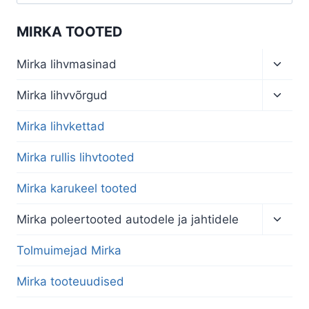
MIRKA TOOTED
Toggl
Mirka lihvmasinad
child
menu
Toggl
Mirka lihvvõrgud
child
menu
Mirka lihvkettad
Mirka rullis lihvtooted
Mirka karukeel tooted
Toggl
Mirka poleertooted autodele ja jahtidele
child
menu
Tolmuimejad Mirka
Mirka tooteuudised