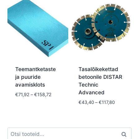
€93,00
through
€117,80
Teemantketaste
Tasalõikekettad
ja puuride
betoonile DISTAR
avamisklots
Technic
Advanced
Price
€
71,92
–
€
158,72
range:
Price
€
43,40
–
€
117,80
€71,92
range:
through
€43,40
€158,72
through
€117,80
Otsi:
Otsi