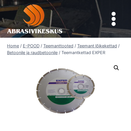
Skip
to
content
Home
/
E-POOD
/
Teemanttooted
/
Teemant lõikekettad
/
Betoonile ja raudbetoonile
/
Teemantkettad EXPER