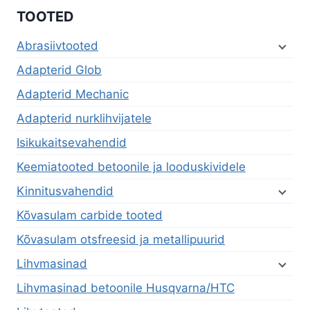
TOOTED
Abrasiivtooted
Adapterid Glob
Adapterid Mechanic
Adapterid nurklihvijatele
Isikukaitsevahendid
Keemiatooted betoonile ja looduskividele
Kinnitusvahendid
Kõvasulam carbide tooted
Kõvasulam otsfreesid ja metallipuurid
Lihvmasinad
Lihvmasinad betoonile Husqvarna/HTC