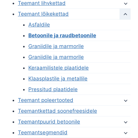
Teemant lihvkettad
Teemant lõikekettad
Asfaldile
Betoonile ja raudbetoonile
Graniidile ja marmorile
Graniidile ja marmorile
Keraamilistele plaatidele
Klaasplastile ja metallile
Pressitud plaatidele
Teemant poleertooted
Teemantkettad soonefreesidele
Teemantpuurid betoonile
Teemantsegmendid