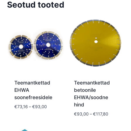
Seotud tooted
Teemantkettad
Teemantkettad
EHWA
betoonile
soonefreesidele
EHWA/soodne
hind
Price
€
73,16
–
€
93,00
range:
Price
€
93,00
–
€
117,80
€73,16
range:
through
€93,00