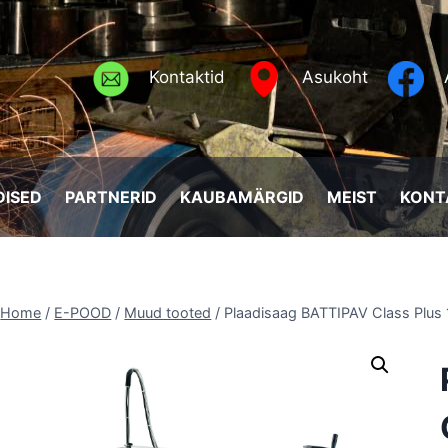
Kontaktid
Asukoht
ISED
PARTNERID
KAUBAMÄRGID
MEIST
KONT
Home
/
E-POOD
/
Muud tooted
/
Plaadisaag BATTIPAV Class Plus