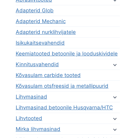
Adapterid Glob
Adapterid Mechanic
Adapterid nurklihvijatele
Isikukaitsevahendid
Keemiatooted betoonile ja looduskividele
Kinnitusvahendid
Kõvasulam carbide tooted
Kõvasulam otsfreesid ja metallipuurid
Lihvmasinad
Lihvmasinad betoonile Husqvarna/HTC
Lihvtooted
Mirka lihvmasinad