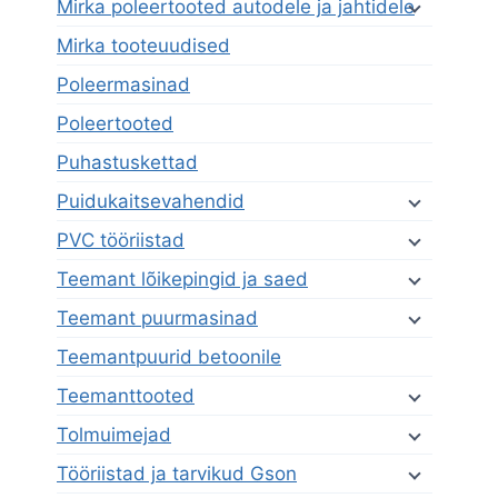
Mirka poleertooted autodele ja jahtidele
Mirka tooteuudised
Poleermasinad
Poleertooted
Puhastuskettad
Puidukaitsevahendid
PVC tööriistad
Teemant lõikepingid ja saed
Teemant puurmasinad
Teemantpuurid betoonile
Teemanttooted
Tolmuimejad
Tööriistad ja tarvikud Gson