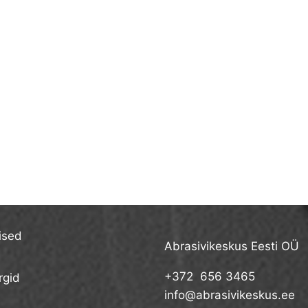
ised
Abrasivikeskus Eesti OÜ
+372 656 3465
gid
info@abrasivikeskus.ee