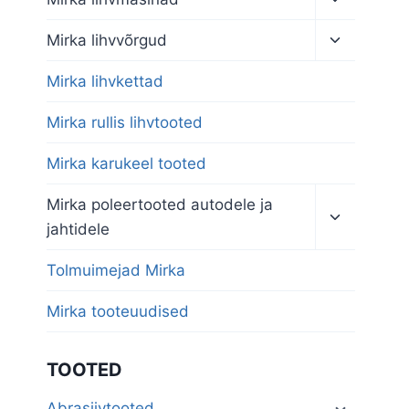
child
menu
Toggle
Mirka lihvvõrgud
child
menu
Mirka lihvkettad
Mirka rullis lihvtooted
Mirka karukeel tooted
Toggle
Mirka poleertooted autodele ja
child
jahtidele
menu
Tolmuimejad Mirka
Mirka tooteuudised
TOOTED
Abrasiivtooted