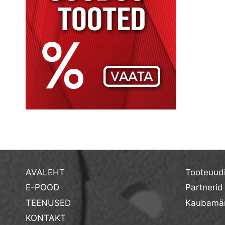
AVALEHT
Tooteuud
E-POOD
Partnerid
TEENUSED
Kaubamär
KONTAKT