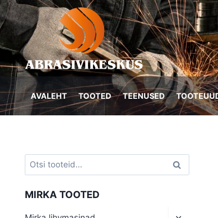
Skip
to
content
AVALEHT
TOOTED
TEENUSED
TOOTEUUD
Otsi:
Otsi
MIRKA TOOTED
Toggle
Mirka lihvmasinad