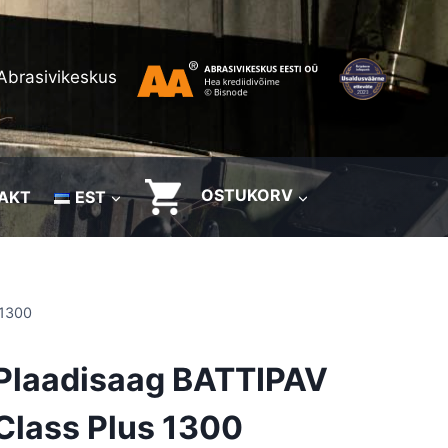
Abrasivikeskus
OSTUKORV
AKT
EST
 1300
Plaadisaag BATTIPAV
Class Plus 1300