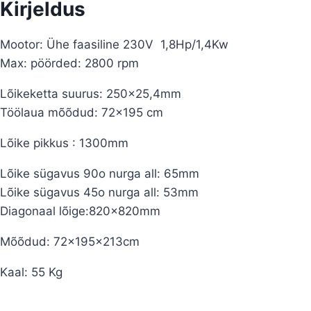
Kirjeldus
Mootor: Ühe faasiline 230V 1,8Hp/1,4Kw
Max: pöörded: 2800 rpm
Lõikeketta suurus: 250×25,4mm
Töölaua mõõdud: 72×195 cm
Lõike pikkus : 1300mm
Lõike sügavus 90o nurga all: 65mm
Lõike sügavus 45o nurga all: 53mm
Diagonaal lõige:820x820mm
Mõõdud: 72x195x213cm
Kaal: 55 Kg