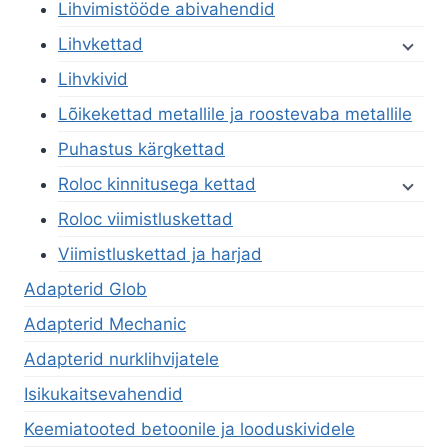
Lihvimistööde abivahendid
Lihvkettad
Lihvkivid
Lõikekettad metallile ja roostevaba metallile
Puhastus kärgkettad
Roloc kinnitusega kettad
Roloc viimistluskettad
Viimistluskettad ja harjad
Adapterid Glob
Adapterid Mechanic
Adapterid nurklihvijatele
Isikukaitsevahendid
Keemiatooted betoonile ja looduskividele