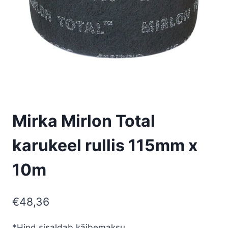
Mirka Mirlon Total
karukeel rullis 115mm x
10m
€
48,36
*Hind sisaldab käibemaksu.