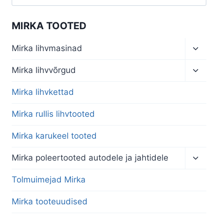
MIRKA TOOTED
Toggl
Mirka lihvmasinad
child
menu
Toggl
Mirka lihvvõrgud
child
menu
Mirka lihvkettad
Mirka rullis lihvtooted
Mirka karukeel tooted
Toggl
Mirka poleertooted autodele ja jahtidele
child
menu
Tolmuimejad Mirka
Mirka tooteuudised