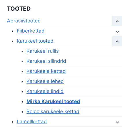
TOOTED
Abrasiivtooted
Fiiberkettad
Karukeel tooted
Karukeel rullis
Karukeel silindrid
Karukeele kettad
Karukeele lehed
Karukeele lindid
Mirka Karukeel tooted
Roloc karukeele kettad
Lamellkettad