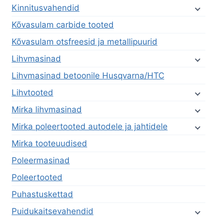
Kinnitusvahendid
Kõvasulam carbide tooted
Kõvasulam otsfreesid ja metallipuurid
Lihvmasinad
Lihvmasinad betoonile Husqvarna/HTC
Lihvtooted
Mirka lihvmasinad
Mirka poleertooted autodele ja jahtidele
Mirka tooteuudised
Poleermasinad
Poleertooted
Puhastuskettad
Puidukaitsevahendid