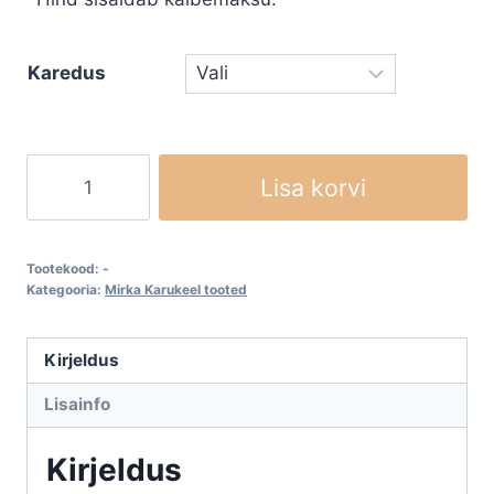
Karedus
Mirka
Lisa korvi
Mirlon
Total
karukeel
Tootekood:
-
rullis
Kategooria:
Mirka Karukeel tooted
115mm
x
Kirjeldus
10m
Lisainfo
kogus
Kirjeldus