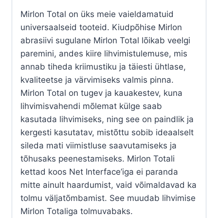
Mirlon Total on üks meie vaieldamatuid
universaalseid tooteid. Kiudpõhise Mirlon
abrasiivi sugulane Mirlon Total lõikab veelgi
paremini, andes kiire lihvimistulemuse, mis
annab tiheda kriimustiku ja täiesti ühtlase,
kvaliteetse ja värvimiseks valmis pinna.
Mirlon Total on tugev ja kauakestev, kuna
lihvimisvahendi mõlemat külge saab
kasutada lihvimiseks, ning see on paindlik ja
kergesti kasutatav, mistõttu sobib ideaalselt
sileda mati viimistluse saavutamiseks ja
tõhusaks peenestamiseks. Mirlon Totali
kettad koos Net Interface’iga ei paranda
mitte ainult haardumist, vaid võimaldavad ka
tolmu väljatõmbamist. See muudab lihvimise
Mirlon Totaliga tolmuvabaks.