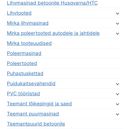
Lihvmasinad betoonile Husqvarna/HTC
Lihvtooted
Mirka lihvmasinad
Mirka poleertooted autodele ja jahtidele
Mirka tooteuudised
Poleermasinad
Poleertooted
Puhastuskettad
Puidukaitsevahendid
PVC tööriistad
Teemant lõikepingid ja saed
Teemant puurmasinad
Teemantpuurid betoonile