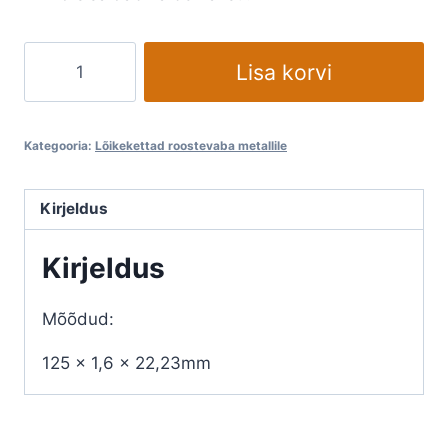
Lõikeketas
Lisa korvi
roostevaba
ja
tavametallile
Kategooria:
Lõikekettad roostevaba metallile
ADLERFLEX
AS46P
Kirjeldus
BF
kogus
Kirjeldus
Mõõdud:
125 x 1,6 x 22,23mm