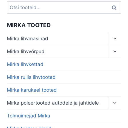
Otsi:
Otsi
MIRKA TOOTED
Toggl
Mirka lihvmasinad
child
menu
Toggl
Mirka lihvvõrgud
child
menu
Mirka lihvkettad
Mirka rullis lihvtooted
Mirka karukeel tooted
Toggl
Mirka poleertooted autodele ja jahtidele
child
menu
Tolmuimejad Mirka