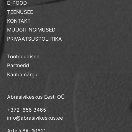
E-POOD
TEENUSED
KONTAKT
MÜÜGITINGIMUSED
PRIVAATSUSPOLIITIKA
Tooteuudised
Partnerid
Kaubamärgid
Abrasivikeskus Eesti OÜ
+372 656 3465
info@abrasivikeskus.ee
Artelli 8A, 10621