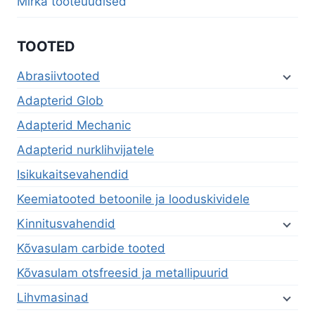
Mirka tooteuudised
TOOTED
Abrasiivtooted
Adapterid Glob
Adapterid Mechanic
Adapterid nurklihvijatele
Isikukaitsevahendid
Keemiatooted betoonile ja looduskividele
Kinnitusvahendid
Kõvasulam carbide tooted
Kõvasulam otsfreesid ja metallipuurid
Lihvmasinad