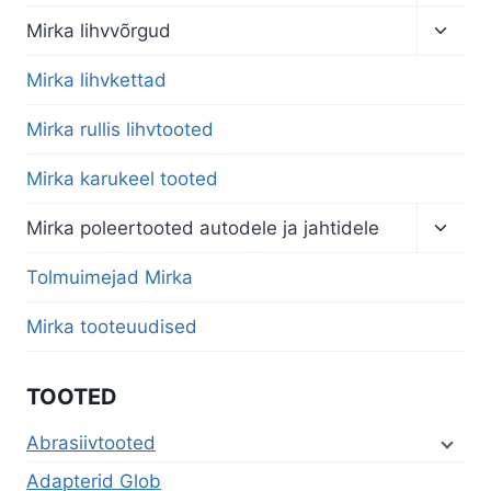
child
menu
Toggl
Mirka lihvvõrgud
child
menu
Mirka lihvkettad
Mirka rullis lihvtooted
Mirka karukeel tooted
Toggl
Mirka poleertooted autodele ja jahtidele
child
menu
Tolmuimejad Mirka
Mirka tooteuudised
TOOTED
Abrasiivtooted
Adapterid Glob