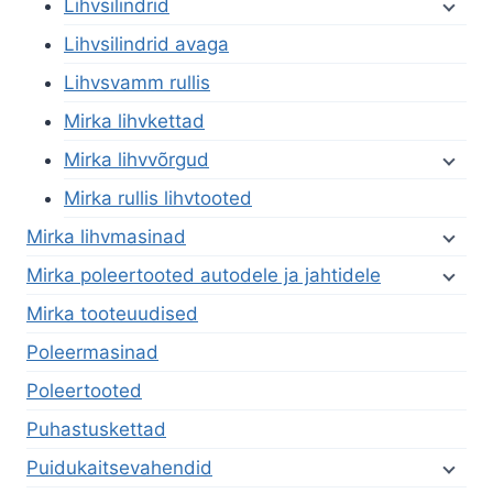
Lihvsilindrid
Lihvsilindrid avaga
Lihvsvamm rullis
Mirka lihvkettad
Mirka lihvvõrgud
Mirka rullis lihvtooted
Mirka lihvmasinad
Mirka poleertooted autodele ja jahtidele
Mirka tooteuudised
Poleermasinad
Poleertooted
Puhastuskettad
Puidukaitsevahendid