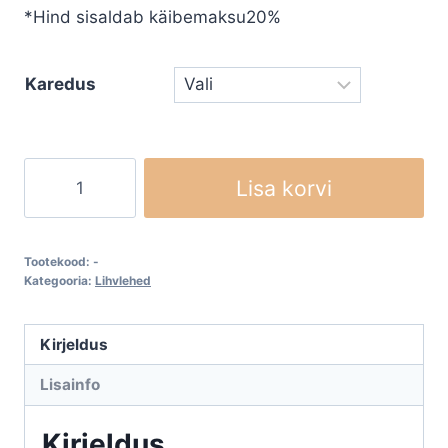
*Hind sisaldab käibemaksu20%
Karedus
Lihvlehed
Lisa korvi
lihvklotsile
KLINGSPOR
PS22K
Tootekood:
-
kogus
Kategooria:
Lihvlehed
Kirjeldus
Lisainfo
Kirjeldus