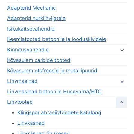
Adapterid Mechanic
Adapterid nurklihvijatele
Isikukaitsevahendid
Keemiatooted betoonile ja looduskividele
Kinnitusvahendid
Kõvasulam carbide tooted
Kõvasulam otsfreesid ja metallipuurid
Lihvmasinad
Lihvmasinad betoonile Husqvarna/HTC
Lihvtooted
Klingspor abrasiivtoodete kataloog
Lihvkäsnad
Lihvkäsnad õhukesed