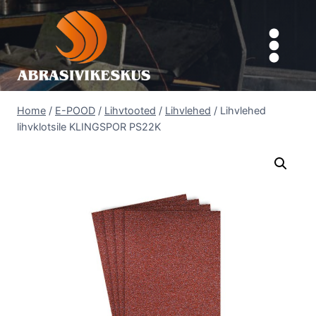
Skip
to
content
Home
/
E-POOD
/
Lihvtooted
/
Lihvlehed
/
Lihvlehed
lihvklotsile KLINGSPOR PS22K