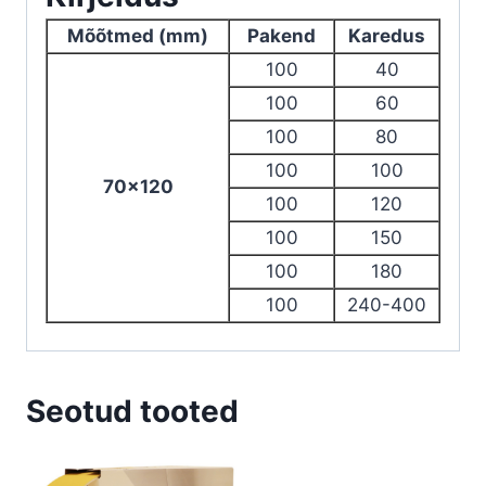
Mõõtmed (mm)
Pakend
Karedus
100
40
100
60
100
80
100
100
70×120
100
120
100
150
100
180
100
240-400
Seotud tooted