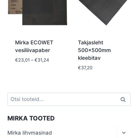
Mirka ECOWET
Takjasleht
vesiliivapaber
500x500mm
kleebitav
Price
€
23,01
–
€
31,24
range:
€
37,20
€23,01
through
€31,24
Otsi:
Otsi
MIRKA TOOTED
Toggl
Mirka lihvmasinad