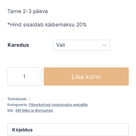
€3,10
Tarne 2-3 päeva
through
€3,60
*Hind sisaldab käibemaksu 20%
Karedus
Fiiberketas
Lisa korvi
3M
Cubitron
II
Tootekood:
-
987C
Kategooria:
Fiiberkettad roostevaba metallile
Silt:
3M lõike ja lihvtooted
kogus
Kirjeldus