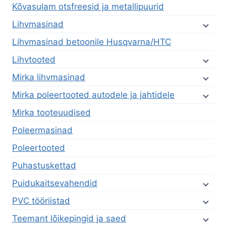
Kõvasulam otsfreesid ja metallipuurid
Lihvmasinad
Lihvmasinad betoonile Husqvarna/HTC
Lihvtooted
Mirka lihvmasinad
Mirka poleertooted autodele ja jahtidele
Mirka tooteuudised
Poleermasinad
Poleertooted
Puhastuskettad
Puidukaitsevahendid
PVC tööriistad
Teemant lõikepingid ja saed