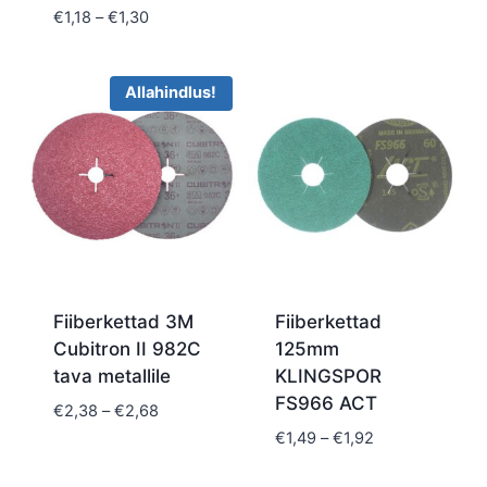
range:
Price
€
1,18
–
€
1,30
€7,44
range:
through
€1,18
€8,68
through
Allahindlus!
€1,30
Fiiberkettad 3M
Fiiberkettad
Cubitron II 982C
125mm
tava metallile
KLINGSPOR
FS966 ACT
Price
€
2,38
–
€
2,68
range:
Price
€
1,49
–
€
1,92
€2,38
range:
through