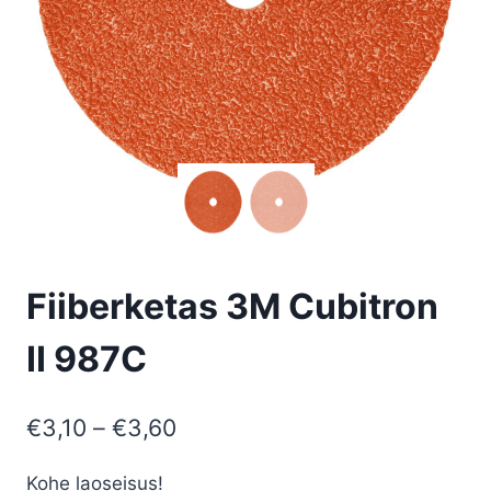
Fiiberketas 3M Cubitron
II 987C
Price
€
3,10
–
€
3,60
range:
Kohe laoseisus!