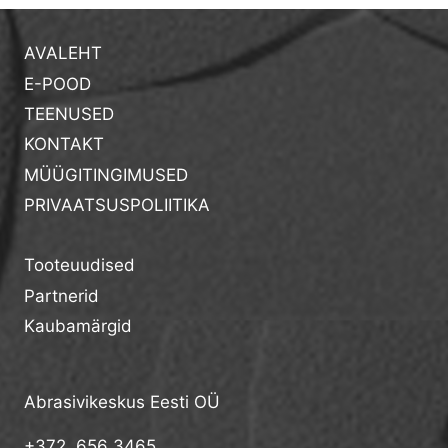
AVALEHT
E-POOD
TEENUSED
KONTAKT
MÜÜGITINGIMUSED
PRIVAATSUSPOLIITIKA
Tooteuudised
Partnerid
Kaubamärgid
Abrasivikeskus Eesti OÜ
+372 656 3465