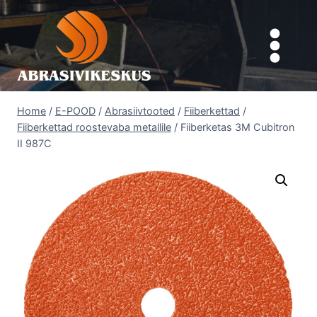
Skip
to
content
Home
/
E-POOD
/
Abrasiivtooted
/
Fiiberkettad
/
Fiiberkettad roostevaba metallile
/
Fiiberketas 3M Cubitron
II 987C