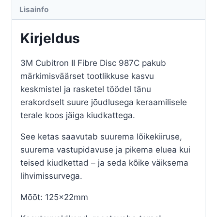
Lisainfo
Kirjeldus
3M Cubitron II Fibre Disc 987C pakub
märkimisväärset tootlikkuse kasvu
keskmistel ja rasketel töödel tänu
erakordselt suure jõudlusega keraamilisele
terale koos jäiga kiudkattega.
See ketas saavutab suurema lõikekiiruse,
suurema vastupidavuse ja pikema eluea kui
teised kiudkettad – ja seda kõike väiksema
lihvimissurvega.
Mõõt: 125x22mm