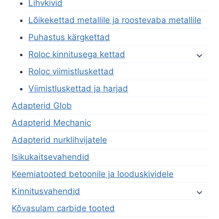
Lihvkivid
Lõikekettad metallile ja roostevaba metallile
Puhastus kärgkettad
Roloc kinnitusega kettad
Roloc viimistluskettad
Viimistluskettad ja harjad
Adapterid Glob
Adapterid Mechanic
Adapterid nurklihvijatele
Isikukaitsevahendid
Keemiatooted betoonile ja looduskividele
Kinnitusvahendid
Kõvasulam carbide tooted