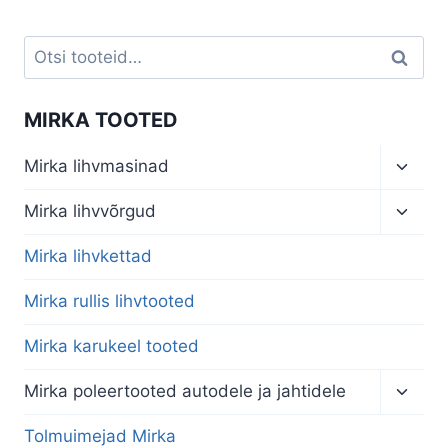
€1,49
€2,68
through
€1,92
Otsi:
Otsi
MIRKA TOOTED
Toggl
Mirka lihvmasinad
child
menu
Toggl
Mirka lihvvõrgud
child
menu
Mirka lihvkettad
Mirka rullis lihvtooted
Mirka karukeel tooted
Toggl
Mirka poleertooted autodele ja jahtidele
child
menu
Tolmuimejad Mirka