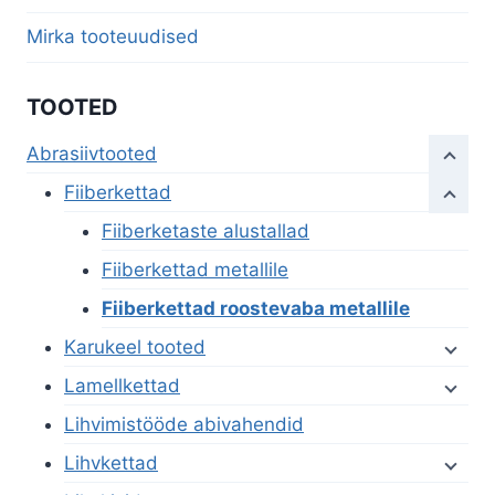
Mirka tooteuudised
TOOTED
Abrasiivtooted
Fiiberkettad
Fiiberketaste alustallad
Fiiberkettad metallile
Fiiberkettad roostevaba metallile
Karukeel tooted
Lamellkettad
Lihvimistööde abivahendid
Lihvkettad