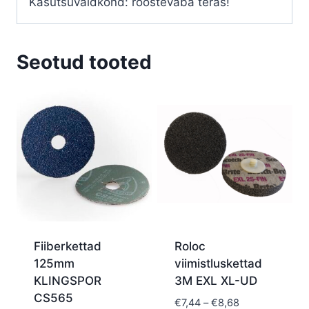
Kasutsuvaldkond: roostevaba teras!
Seotud tooted
Fiiberkettad
Roloc
125mm
viimistluskettad
KLINGSPOR
3M EXL XL-UD
CS565
Price
€
7,44
–
€
8,68