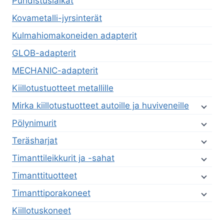
Puhdistuslaikat
Kovametalli-jyrsinterät
Kulmahiomakoneiden adapterit
GLOB-adapterit
MECHANIC-adapterit
Kiillotustuotteet metallille
Mirka kiillotustuotteet autoille ja huviveneille
Pölynimurit
Teräsharjat
Timanttileikkurit ja -sahat
Timanttituotteet
Timanttiporakoneet
Kiillotuskoneet