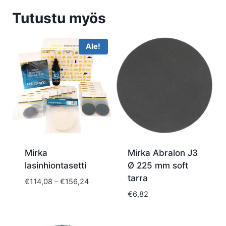
Tutustu myös
Ale!
Mirka
Mirka Abralon J3
lasinhiontasetti
Ø 225 mm soft
tarra
Hintaluokka:
€
114,08
–
€
156,24
€114,08
€
6,82
-
€156,24