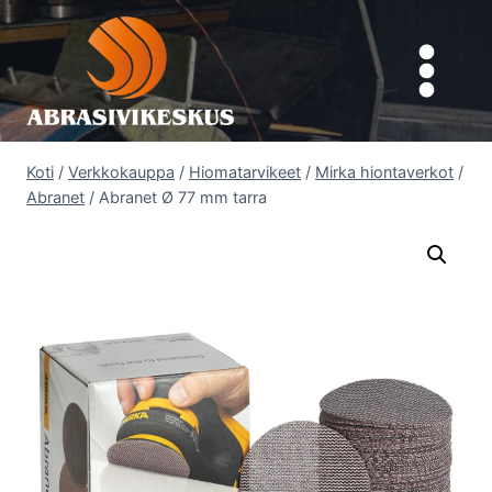
Siirry
sisältöön
Koti
/
Verkkokauppa
/
Hiomatarvikeet
/
Mirka hiontaverkot
/
Abranet
/
Abranet Ø 77 mm tarra