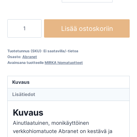
Abranet
Lisää ostoskoriin
Ø
77
mm
Tuotetunnus (SKU):
Ei saatavilla/-tietoa
tarra
Osasto:
Abranet
Avainsana tuotteelle
MIRKA hiomatuotteet
määrä
Kuvaus
Lisätiedot
Kuvaus
Ainutlaatuinen, monikäyttöinen
verkkohiomatuote Abranet on kestävä ja