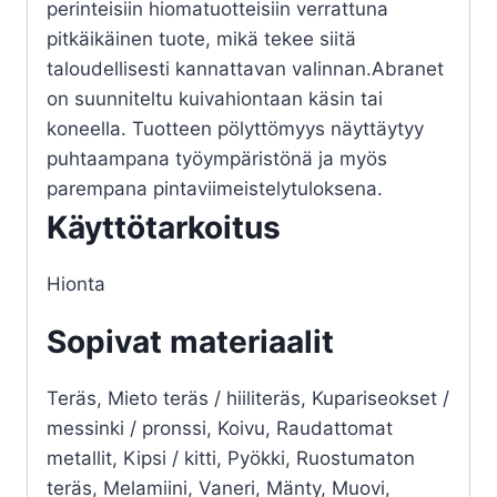
perinteisiin hiomatuotteisiin verrattuna
pitkäikäinen tuote, mikä tekee siitä
taloudellisesti kannattavan valinnan.Abranet
on suunniteltu kuivahiontaan käsin tai
koneella. Tuotteen pölyttömyys näyttäytyy
puhtaampana työympäristönä ja myös
parempana pintaviimeistelytuloksena.
Käyttötarkoitus
Hionta
Sopivat materiaalit
Teräs, Mieto teräs / hiiliteräs, Kupariseokset /
messinki / pronssi, Koivu, Raudattomat
metallit, Kipsi / kitti, Pyökki, Ruostumaton
teräs, Melamiini, Vaneri, Mänty, Muovi,