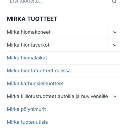
Haku
MIRKA TUOTTEET
Toggl
Mirka hiomakoneet
child
menu
Toggl
Mirka hiontaverkot
child
menu
Mirka hiomalaikat
Mirka hiontatuotteet rullissa
Mirka karhunkielituotteet
Toggl
Mirka kiillotustuotteet autoille ja huviveneille
child
menu
Mirka pölynimurit
Mirka tuoteuutisia