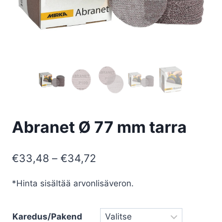
Abranet Ø 77 mm tarra
Hintaluokka:
€
33,48
–
€
34,72
€33,48
*Hinta sisältää arvonlisäveron.
-
€34,72
Karedus/Pakend