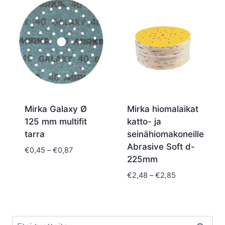
Mirka Galaxy Ø
Mirka hiomalaikat
125 mm multifit
katto- ja
tarra
seinähiomakoneille
Abrasive Soft d-
Hintaluokka:
€
0,45
–
€
0,87
225mm
€0,45
-
Hintaluokka:
€
2,48
–
€
2,85
€0,87
€2,48
-
€2,85
Etsi: